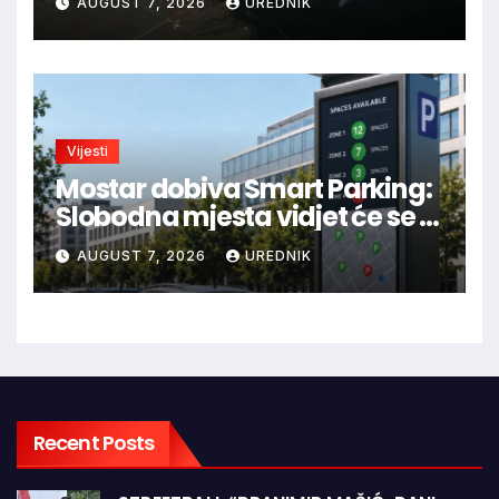
AUGUST 7, 2026
UREDNIK
Blidinje!
Vijesti
Mostar dobiva Smart Parking:
Slobodna mjesta vidjet će se u
aplikaciji
AUGUST 7, 2026
UREDNIK
Recent Posts