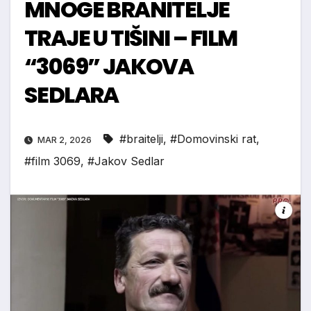
MNOGE BRANITELJE
TRAJE U TIŠINI – FILM
“3069” JAKOVA
SEDLARA
#braitelji
,
#Domovinski rat
,
MAR 2, 2026
#film 3069
,
#Jakov Sedlar