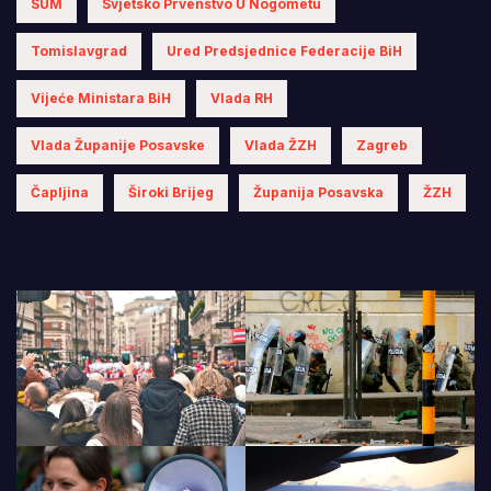
SUM
Svjetsko Prvenstvo U Nogometu
Tomislavgrad
Ured Predsjednice Federacije BiH
Vijeće Ministara BiH
Vlada RH
Vlada Županije Posavske
Vlada ŽZH
Zagreb
Čapljina
Široki Brijeg
Županija Posavska
ŽZH