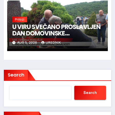
Prilozi
U VIRU SVEČANO PROSLAVLJEN
DAN DOMOVINSKE
ZAHVALNOSTI
AUG 5, 2026
UREDNIK
Search
Search