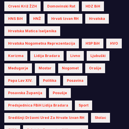
Crveni Križ ŽZH
Domovinski Rat
HDZ BiH
HNS BiH
HNŽ
Hrvati Izvan RH
Hrvatska
Hrvatska Matica Iseljenika
Hrvatska Nogometna Reprezentacija
HSP BiH
HVO
Korizma
Lidija Bradara
Livno
Ljubuški
Međugorje
Mostar
Nogomet
Orašje
Papa Lav XIV.
Politika
Posavina
Posavska Županija
Posušje
Predsjednica FBiH Lidija Bradara
Sport
Središnji Državni Ured Za Hrvate Izvan RH
Stolac