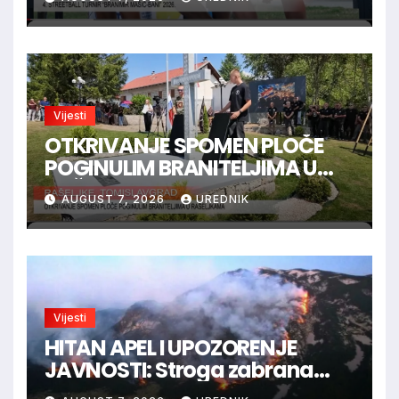
Vijesti
OTKRIVANJE SPOMEN PLOČE
POGINULIM BRANITELJIMA U
RAŠELJKAMA
AUGUST 7, 2026
UREDNIK
Vijesti
HITAN APEL I UPOZORENJE
JAVNOSTI: Stroga zabrana
loženja vatre u Parku prirode