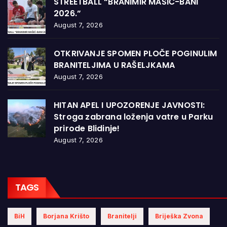
STREETBALL “BRANIMIR MAŠIĆ-BANI
2026.”
August 7, 2026
OTKRIVANJE SPOMEN PLOČE POGINULIM
BRANITELJIMA U RAŠELJKAMA
August 7, 2026
HITAN APEL I UPOZORENJE JAVNOSTI:
Stroga zabrana loženja vatre u Parku
prirode Blidinje!
August 7, 2026
TAGS
BiH
Borjana Krišto
Branitelji
Briješka Zvona