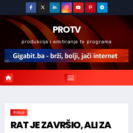
Skip
to
content
PROTV
produkcija i emitiranje tv programa
Prilozi
RAT JE ZAVRŠIO, ALI ZA