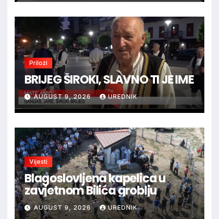
Prilozi
BRIJEG ŠIROKI, SLAVNO TI JE IME
AUGUST 9, 2026
UREDNIK
Vijesti
Blagoslovljena kapelica u
zavjetnom Bilića groblju
AUGUST 9, 2026
UREDNIK