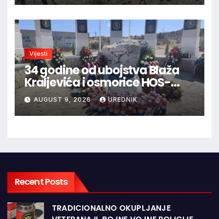
Vijesti
34 godine od ubojstva Blaža
Kraljevića i osmorice HOS-
ovaca: Danas najavljen novi
AUGUST 9, 2026
UREDNIK
sudski postupak
Recent Posts
TRADICIONALNO OKUPLJANJE