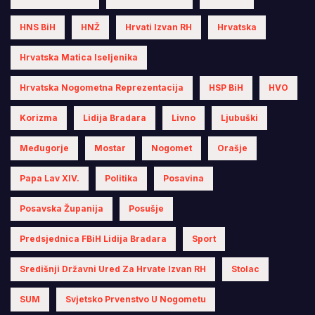
HNS BiH
HNŽ
Hrvati Izvan RH
Hrvatska
Hrvatska Matica Iseljenika
Hrvatska Nogometna Reprezentacija
HSP BiH
HVO
Korizma
Lidija Bradara
Livno
Ljubuški
Međugorje
Mostar
Nogomet
Orašje
Papa Lav XIV.
Politika
Posavina
Posavska Županija
Posušje
Predsjednica FBiH Lidija Bradara
Sport
Središnji Državni Ured Za Hrvate Izvan RH
Stolac
SUM
Svjetsko Prvenstvo U Nogometu