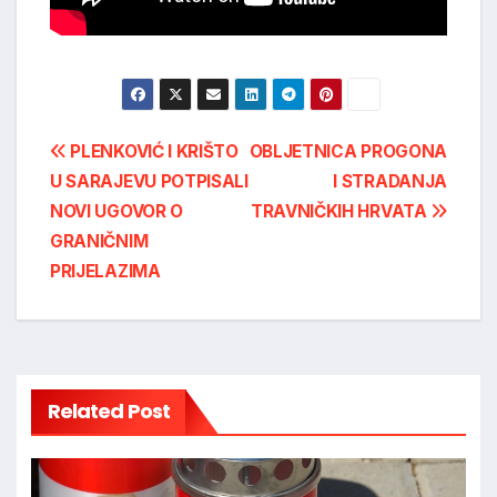
Post
PLENKOVIĆ I KRIŠTO
OBLJETNICA PROGONA
U SARAJEVU POTPISALI
I STRADANJA
navigation
NOVI UGOVOR O
TRAVNIČKIH HRVATA
GRANIČNIM
PRIJELAZIMA
Related Post