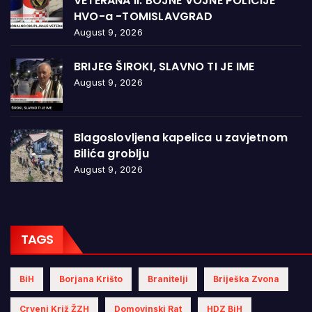
VETERANA II. BOJNE VOJNE POLICIJE
HVO-a -TOMISLAVGRAD
August 9, 2026
BRIJEG ŠIROKI, SLAVNO TI JE IME
August 9, 2026
Blagoslovljena kapelica u zavjetnom
Bilića groblju
August 9, 2026
TAGS
BiH
Borjana Krišto
Branitelji
Briješka Zvona
Crveni Križ ŽZH
Domovinski Rat
HDZ BiH