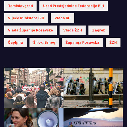
Tomislavgrad
Ured Predsjednice Federacije BiH
Vijeće Ministara BiH
Vlada RH
Vlada Županije Posavske
Vlada ŽZH
Zagreb
Čapljina
Široki Brijeg
Županija Posavska
ŽZH