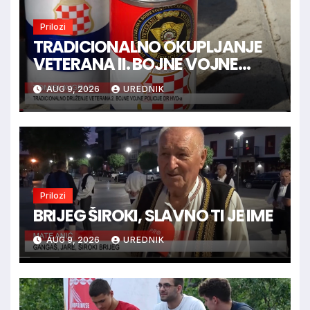
Prilozi
TRADICIONALNO OKUPLJANJE
VETERANA II. BOJNE VOJNE
POLICIJE HVO-a -
AUG 9, 2026
UREDNIK
TOMISLAVGRAD
Prilozi
BRIJEG ŠIROKI, SLAVNO TI JE IME
AUG 9, 2026
UREDNIK