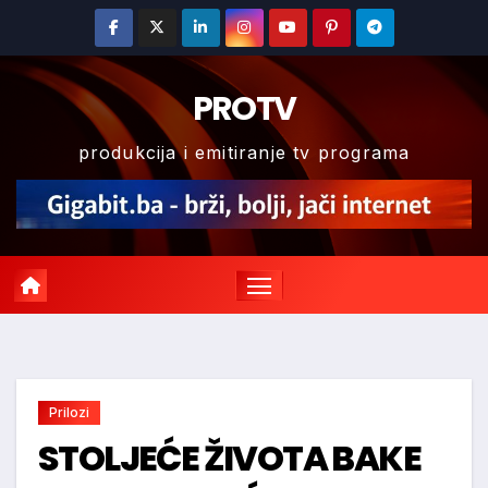
Skip
to
content
PROTV
produkcija i emitiranje tv programa
Prilozi
STOLJEĆE ŽIVOTA BAKE