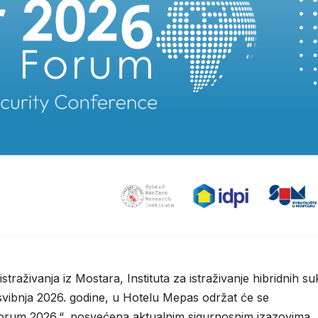
 istraživanja iz Mostara, Instituta za istraživanje hibridnih s
 svibnja 2026. godine, u Hotelu Mepas održat će se
orum 2026.“, posvećena aktualnim sigurnosnim izazovima,