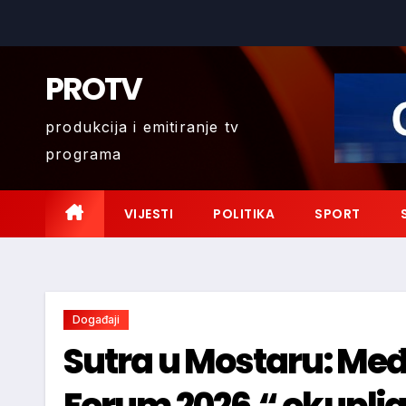
Skip
to
content
PROTV
produkcija i emitiranje tv
programa
VIJESTI
POLITIKA
SPORT
Događaji
Sutra u Mostaru: Me
Forum 2026.“ okuplj