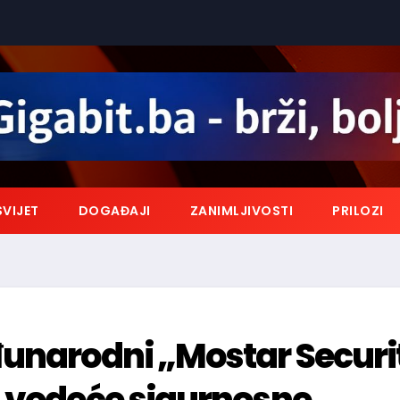
SVIJET
DOGAĐAJI
ZANIMLJIVOSTI
PRILOZI
đunarodni „Mostar Securi
a vodeće sigurnosne