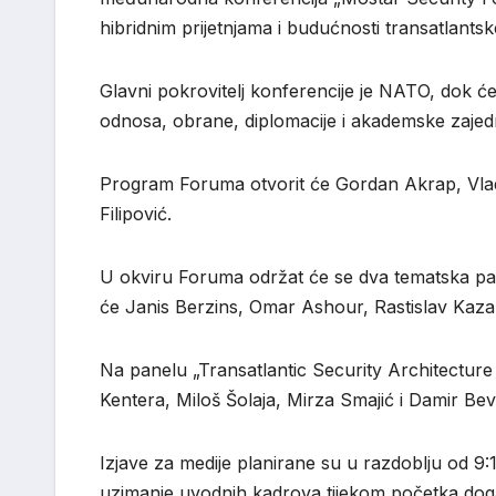
hibridnim prijetnjama i budućnosti transatlants
Glavni pokrovitelj konferencije je NATO, dok ć
odnosa, obrane, diplomacije i akademske zajednic
Program Foruma otvorit će Gordan Akrap, Vladi
Filipović.
U okviru Foruma održat će se dva tematska pan
će Janis Berzins, Omar Ashour, Rastislav Kaza
Na panelu „Transatlantic Security Architectur
Kentera, Miloš Šolaja, Mirza Smajić i Damir Be
Izjave za medije planirane su u razdoblju od 9:
uzimanje uvodnih kadrova tijekom početka dog