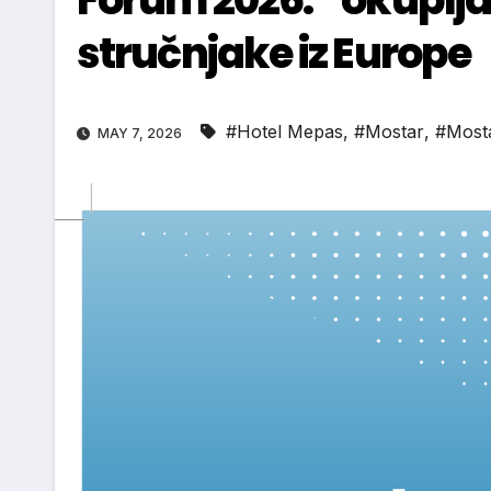
stručnjake iz Europe
#Hotel Mepas
,
#Mostar
,
#Most
MAY 7, 2026