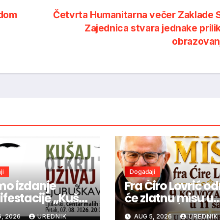
odom
Četvrta Humanitarna večer Zaklade 
Zajednica stvara jednake prili
obrazovan
ji
Događaji
o izdanje
Fra Ćiro Lovrić od
festacije „Kušaj
će zlatnu misu u
uška vina“
Odžaku-Ćaiću
, 2026
UREDNIK
AUG 5, 2026
UREDNIK