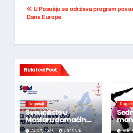
Post
U Posušju se održava program pov
Dana Europe
navigation
Related Post
Događaji
Događa
Sveučilište u
Sedm
Mostaru domaćin
mani
regionalne
ljub
AUG 7, 2026
UREDNIK
AUG 6