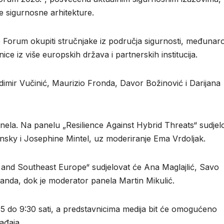
ke sigurnosne arhitekture.
e Forum okupiti stručnjake iz područja sigurnosti, međunar
e iz više europskih država i partnerskih institucija.
mir Vučinić, Maurizio Fronda, Davor Božinović i Darijana
ela. Na panelu „Resilience Against Hybrid Threats“ sudjel
nsky i Josephine Mintel, uz moderiranje Ema Vrdoljak.
e and Southeast Europe“ sudjelovat će Ana Maglajlić, Savo
vanda, dok je moderator panela Martin Mikulić.
15 do 9:30 sati, a predstavnicima medija bit će omogućeno
ađaja.