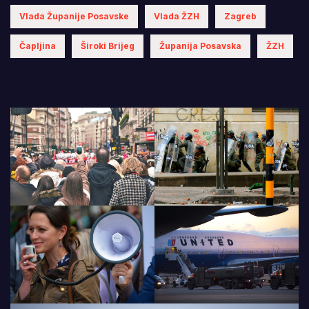
Vlada Županije Posavske
Vlada ŽZH
Zagreb
Čapljina
Široki Brijeg
Županija Posavska
ŽZH