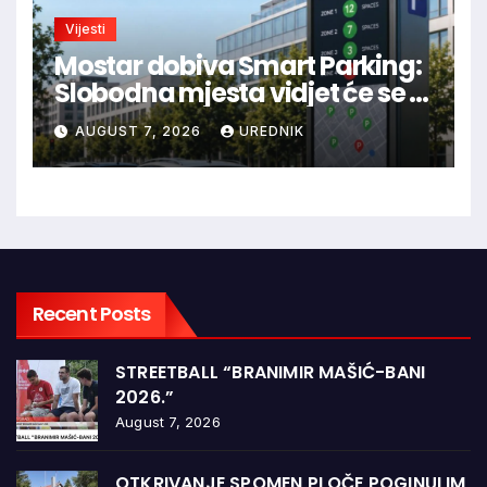
Vijesti
Mostar dobiva Smart Parking:
Slobodna mjesta vidjet će se u
aplikaciji
AUGUST 7, 2026
UREDNIK
Recent Posts
STREETBALL “BRANIMIR MAŠIĆ-BANI
2026.”
August 7, 2026
OTKRIVANJE SPOMEN PLOČE POGINULIM