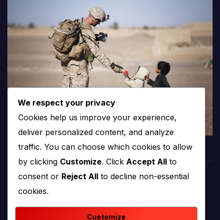
We respect your privacy
Cookies help us improve your experience,
deliver personalized content, and analyze
traffic. You can choose which cookies to allow
by clicking
Customize
. Click
Accept All
to
consent or
Reject All
to decline non-essential
PROTV
cookies.
produkcija i emitiranje tv programa
Customize