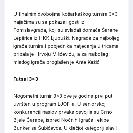
U finalnim dvobojima košarkaškog turnira 3×3
najjačima su se pokazali gosti iz
Tomislavgrada, koji su svladali domaće Šarene
Leptirice iz HKK Ljubuški. Nagrada za najboljeg
igrača turnira i pobjednika natjecanja u tricama
pripala je Hrvoju Milićeviću, a za najboljeg
mladog igrača proglašen je Ante Kežić.
Futsal 3×3
Nogometni turnir 3×3 ove je godine prvi put
uvršten u program LJOF-a. U seniorskoj
konkurenciji naslov prvaka osvojile su Crno
Bijele Čarape, ispred Noćnih Igrača i ekipe
Bunker sa Šubićevca. U dječjoj kategoriji slavili