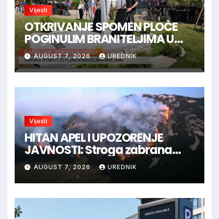
Vijesti
OTKRIVANJE SPOMEN PLOČE
POGINULIM BRANITELJIMA U
RAŠELJKAMA
AUGUST 7, 2026
UREDNIK
Vijesti
HITAN APEL I UPOZORENJE
JAVNOSTI: Stroga zabrana
loženja vatre u Parku prirode
AUGUST 7, 2026
UREDNIK
Blidinje!