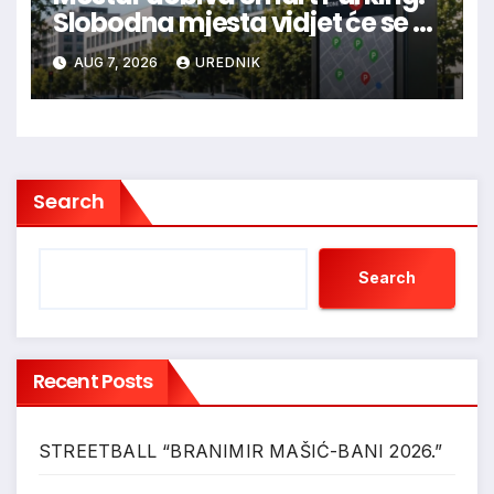
Slobodna mjesta vidjet će se u
aplikaciji
AUG 7, 2026
UREDNIK
Search
Search
Recent Posts
STREETBALL “BRANIMIR MAŠIĆ-BANI 2026.”