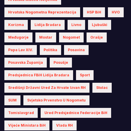
Hrvatska Nogometna Reprezentacija
HSP BiH
HVO
Korizma
Lidija Bradara
Livno
Ljubuški
Međugorje
Mostar
Nogomet
Orašje
Papa Lav XIV.
Politika
Posavina
Posavska Županija
Posušje
Predsjednica FBiH Lidija Bradara
Sport
Središnji Državni Ured Za Hrvate Izvan RH
Stolac
SUM
Svjetsko Prvenstvo U Nogometu
Tomislavgrad
Ured Predsjednice Federacije BiH
Vijeće Ministara BiH
Vlada RH