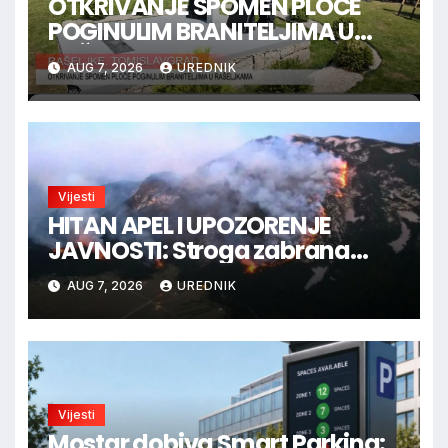
OTKRIVANJE SPOMEN PLOČE
POGINULIM BRANITELJIMA U
RAŠELJKAMA
AUG 7, 2026
UREDNIK
Vijesti
HITAN APEL I UPOZORENJE
JAVNOSTI: Stroga zabrana
loženja vatre u Parku prirode
AUG 7, 2026
UREDNIK
Blidinje!
Vijesti
Mostar dobiva Smart Parking: