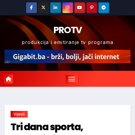
Skip
to
content
PROTV
produkcija i emitiranje tv programa
Vijesti
Tri dana sporta,