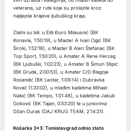
veterana, uz rute koje su prolazile kroz
najljepše krajeve ljubuškog kraja.
Zlatni su bili: u Eliti Đuro Mileusnić (BK
Konavle, 1:50:19), u Master A Ivan Cigić (BK
Široki, 1:52:18), u Master B Alen Štefanac (BK
Top Sport, 1:50:20), u Amater A Rene Herceg
(BK Ljubuški, 1:02:23), u Amater B Šimun Stipić
(BK Grude, 2:00:53), u Amater C/D Blagoje
Rosandić (BK Leotar, 1:09:14) i Dubravka
Kovač (1:33:02), u mlađim kadetima Mihael
Nakić (BK Tempo, 1:01:48), u kadetima Jakub
Goković (BK Tajan, 0:53:20) te u juniorima
Džan Durak (DAJ KRUG TEAM, 2:14:21).
Košarka 3×3: Tomislavgrad odnio zlato