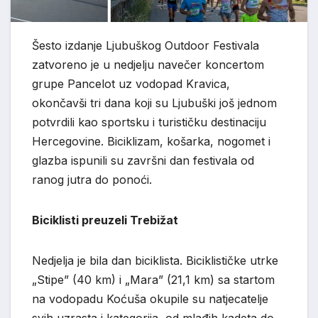
Šesto izdanje Ljubuškog Outdoor Festivala
zatvoreno je u nedjelju navečer koncertom
grupe Pancelot uz vodopad Kravica,
okončavši tri dana koji su Ljubuški još jednom
potvrdili kao sportsku i turističku destinaciju
Hercegovine. Biciklizam, košarka, nogomet i
glazba ispunili su završni dan festivala od
ranog jutra do ponoći.
Biciklisti preuzeli Trebižat
Nedjelja je bila dan biciklista. Biciklističke utrke
„Stipe” (40 km) i „Mara” (21,1 km) sa startom
na vodopadu Koćuša okupile su natjecatelje
svih uzrasta i kategorija, od mlađih kadeta do