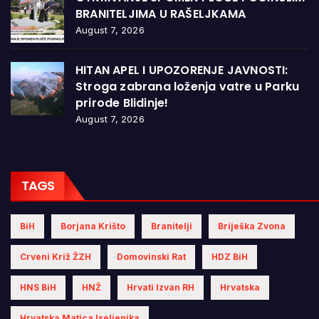
BRANITELJIMA U RAŠELJKAMA
August 7, 2026
HITAN APEL I UPOZORENJE JAVNOSTI:
Stroga zabrana loženja vatre u Parku
prirode Blidinje!
August 7, 2026
TAGS
BiH
Borjana Krišto
Branitelji
Briješka Zvona
Crveni Križ ŽZH
Domovinski Rat
HDZ BiH
HNS BiH
HNŽ
Hrvati Izvan RH
Hrvatska
Hrvatska Matica Iseljenika