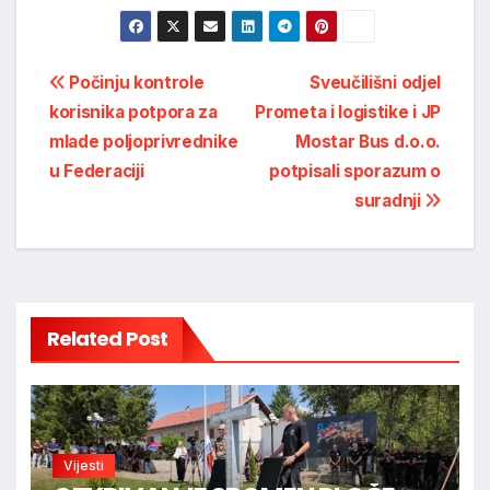
Post
Počinju kontrole
Sveučilišni odjel
korisnika potpora za
Prometa i logistike i JP
navigation
mlade poljoprivrednike
Mostar Bus d.o.o.
u Federaciji
potpisali sporazum o
suradnji
Related Post
Vijesti