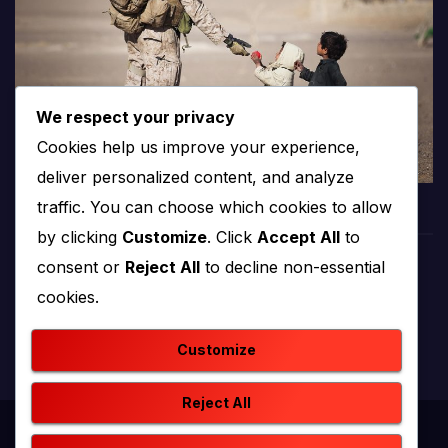
We respect your privacy
Cookies help us improve your experience,
deliver personalized content, and analyze
traffic. You can choose which cookies to allow
by clicking
Customize
. Click
Accept All
to
consent or
Reject All
to decline non-essential
PROTV
cookies.
produkcija i emitiranje tv programa
Customize
Reject All
Proudly powered by WordPress
|
Theme: newstack by