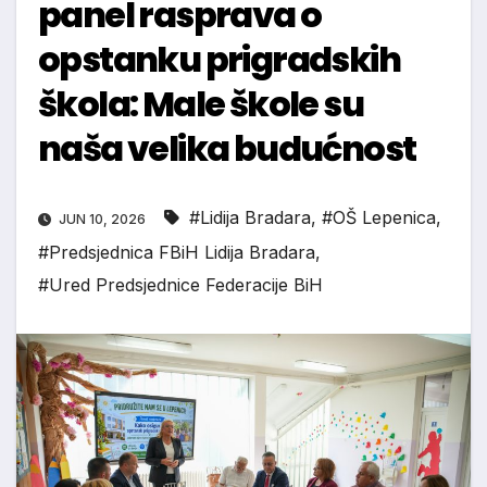
panel rasprava o
opstanku prigradskih
škola: Male škole su
naša velika budućnost
#Lidija Bradara
,
#OŠ Lepenica
,
JUN 10, 2026
#Predsjednica FBiH Lidija Bradara
,
#Ured Predsjednice Federacije BiH