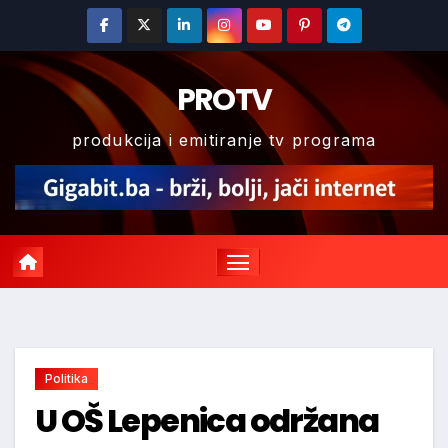
Skip
to
content
PROTV
produkcija i emitiranje tv programa
Politika
U OŠ Lepenica održana