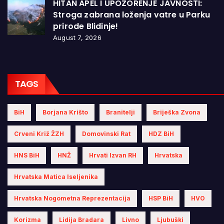
HITAN APEL I UPOZORENJE JAVNOSTI:
Stroga zabrana loženja vatre u Parku
prirode Blidinje!
August 7, 2026
TAGS
BiH
Borjana Krišto
Branitelji
Briješka Zvona
Crveni Križ ŽZH
Domovinski Rat
HDZ BiH
HNS BiH
HNŽ
Hrvati Izvan RH
Hrvatska
Hrvatska Matica Iseljenika
Hrvatska Nogometna Reprezentacija
HSP BiH
HVO
Korizma
Lidija Bradara
Livno
Ljubuški