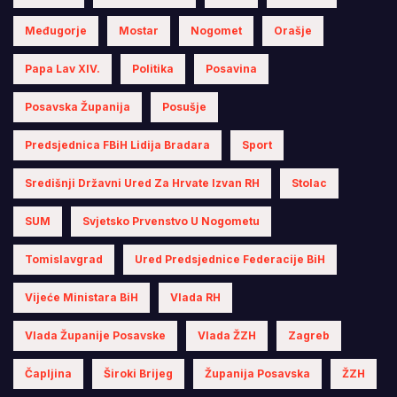
Međugorje
Mostar
Nogomet
Orašje
Papa Lav XIV.
Politika
Posavina
Posavska Županija
Posušje
Predsjednica FBiH Lidija Bradara
Sport
Središnji Državni Ured Za Hrvate Izvan RH
Stolac
SUM
Svjetsko Prvenstvo U Nogometu
Tomislavgrad
Ured Predsjednice Federacije BiH
Vijeće Ministara BiH
Vlada RH
Vlada Županije Posavske
Vlada ŽZH
Zagreb
Čapljina
Široki Brijeg
Županija Posavska
ŽZH