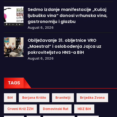
Sedmo izdanje manifestacije „Kušaj
ljubuška vina“ donosi vrhunska vina,
gastronomiju i glazbu
August 6, 2026
Obilježavanje 31. obljetnice VRO
„Maestral“ i oslobođenja Jajca uz
pokroviteljstvo HNS-a BiH
August 6, 2026
TAGS
BiH
Borjana Krišto
Branitelji
Briješka Zvona
Crveni Križ ŽZH
Domovinski Rat
HDZ BiH