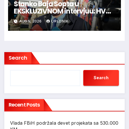
Stanko Baja Sopta u
EKSKLUZIVNOM intervjuu: HVO
je trebao ući u Vukovar preko
AUG 5, 2026
UREDNIK
Marinaca, Bogdanovaca i
Bršadina
Search
Search
Recent Posts
Vlada FBiH podržala devet projekata sa 530.000