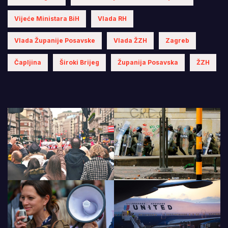
Vijeće Ministara BiH
Vlada RH
Vlada Županije Posavske
Vlada ŽZH
Zagreb
Čapljina
Široki Brijeg
Županija Posavska
ŽZH