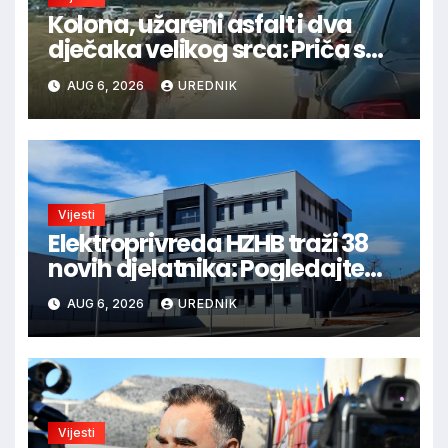
Kolona, užareni asfalt i dva
dječaka velikog srca: Priča s
granice oduševila regiju
AUG 6, 2026
UREDNIK
Vijesti
Elektroprivreda HZHB traži 38
novih djelatnika: Pogledajte
otvorena radna mjesta po
AUG 6, 2026
UREDNIK
gradovima
Vijesti