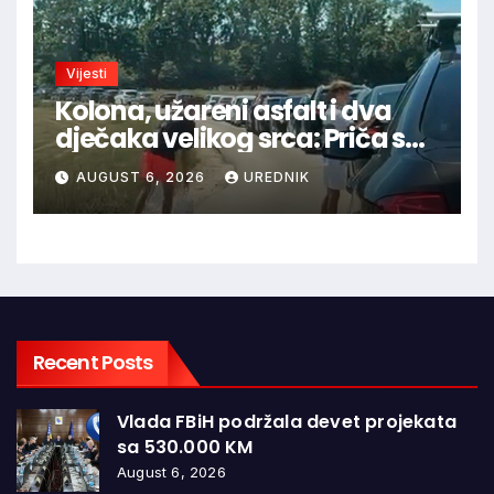
Vijesti
Kolona, užareni asfalt i dva
dječaka velikog srca: Priča s
granice oduševila regiju
AUGUST 6, 2026
UREDNIK
Recent Posts
Vlada FBiH podržala devet projekata
sa 530.000 KM
August 6, 2026