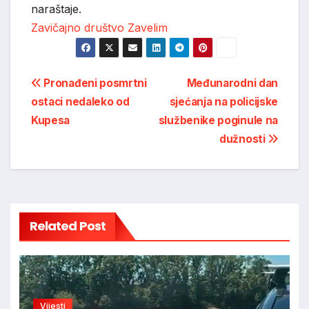
naraštaje.
Zavičajno društvo Zavelim
Post
Pronađeni posmrtni
Međunarodni dan
ostaci nedaleko od
sjećanja na policijske
navigation
Kupesa
službenike poginule na
dužnosti
Related Post
Vijesti