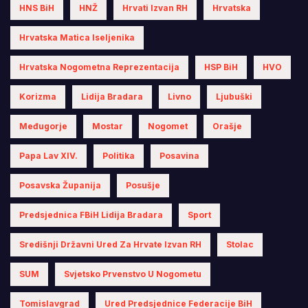
HNS BiH
HNŽ
Hrvati Izvan RH
Hrvatska
Hrvatska Matica Iseljenika
Hrvatska Nogometna Reprezentacija
HSP BiH
HVO
Korizma
Lidija Bradara
Livno
Ljubuški
Međugorje
Mostar
Nogomet
Orašje
Papa Lav XIV.
Politika
Posavina
Posavska Županija
Posušje
Predsjednica FBiH Lidija Bradara
Sport
Središnji Državni Ured Za Hrvate Izvan RH
Stolac
SUM
Svjetsko Prvenstvo U Nogometu
Tomislavgrad
Ured Predsjednice Federacije BiH