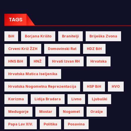
TAGS
BiH
Borjana Krišto
Branitelji
Briješka Zvona
Crveni Križ ŽZH
Domovinski Rat
HDZ BiH
HNS BiH
HNŽ
Hrvati Izvan RH
Hrvatska
Hrvatska Matica Iseljenika
Hrvatska Nogometna Reprezentacija
HSP BiH
HVO
Korizma
Lidija Bradara
Livno
Ljubuški
Međugorje
Mostar
Nogomet
Orašje
Papa Lav XIV.
Politika
Posavina