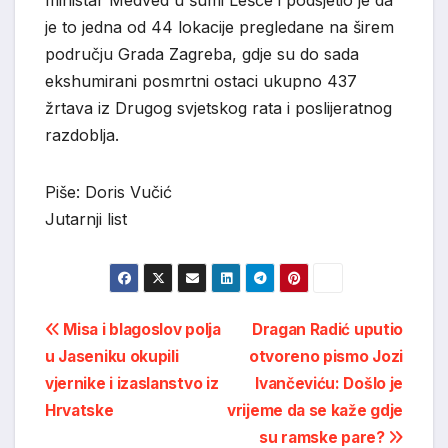
je to jedna od 44 lokacije pregledane na širem
području Grada Zagreba, gdje su do sada
ekshumirani posmrtni ostaci ukupno 437
žrtava iz Drugog svjetskog rata i poslijeratnog
razdoblja.
Piše: Doris Vučić
Jutarnji list
Post
Misa i blagoslov polja
Dragan Radić uputio
u Jaseniku okupili
otvoreno pismo Jozi
navigation
vjernike i izaslanstvo iz
Ivančeviću: Došlo je
Hrvatske
vrijeme da se kaže gdje
su ramske pare?