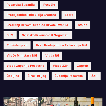
Posavska Županija
Posušje
Predsjednica FBiH Lidija Bradara
Sport
Središnji Državni Ured Za Hrvate Izvan RH
Stolac
SUM
Svjetsko Prvenstvo U Nogometu
Tomislavgrad
Ured Predsjednice Federacije BiH
Vijeće Ministara BiH
Vlada RH
Vlada Županije Posavske
Vlada ŽZH
Zagreb
Čapljina
Široki Brijeg
Županija Posavska
ŽZH