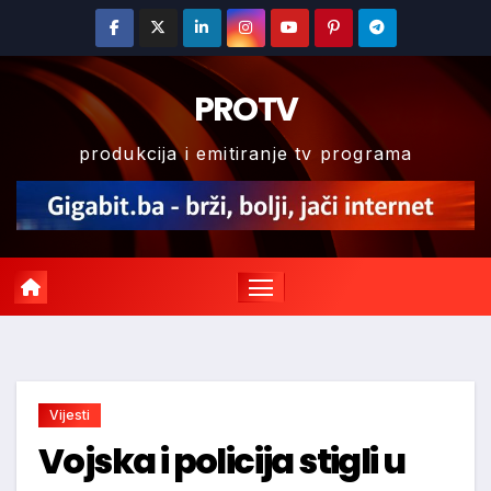
Skip
to
content
PROTV
produkcija i emitiranje tv programa
Vijesti
Vojska i policija stigli u