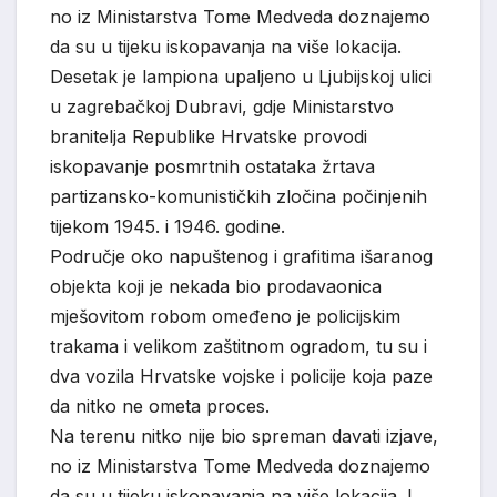
no iz Ministarstva Tome Medveda doznajemo
da su u tijeku iskopavanja na više lokacija.
Desetak je lampiona upaljeno u Ljubijskoj ulici
u zagrebačkoj Dubravi, gdje Ministarstvo
branitelja Republike Hrvatske provodi
iskopavanje posmrtnih ostataka žrtava
partizansko-komunističkih zločina počinjenih
tijekom 1945. i 1946. godine.
Područje oko napuštenog i grafitima išaranog
objekta koji je nekada bio prodavaonica
mješovitom robom omeđeno je policijskim
trakama i velikom zaštitnom ogradom, tu su i
dva vozila Hrvatske vojske i policije koja paze
da nitko ne ometa proces.
Na terenu nitko nije bio spreman davati izjave,
no iz Ministarstva Tome Medveda doznajemo
da su u tijeku iskopavanja na više lokacija. I