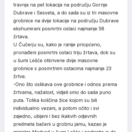
travnja na pet lokacija na području Gornje
Dubrave i Sesveta, a do sada su iz tri masovne
grobnice na dvije lokacije na području Dubrave
ekshumirani posmrtni ostaci najmanje 58
žrtava.
U Čučerju su, kako je ranije priopćeno,
pronađeni posmrtni ostaci triju žrtava, dok su
u šumi Lešće otkrivene dvije masovne
grobnice s posmrtnim ostacima najmanje 23
žrtve.
-Ono što oslikava ove grobnice i odnos prema
žrtvama, nažalost, vidjeli smo do sada puno
puta. Tolika količina žice kojom su bili
individualno vezani, a potom očito i svi
zajedno, ubijeni i bez ikakvih odjevnih
predmeta bačeni u grobnu jamu, kazao je
ministar Medved u šumi Lešće i podsjetio je da