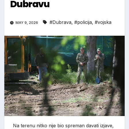
Dubravu
#Dubrava
,
#policija
,
#vojska
MAY 9, 2026
Na terenu nitko nije bio spreman davati izjave,