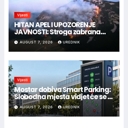
Vijesti
HITAN APEL I UPOZORENJE
JAVNOSTI: Stroga zabrana
loženja vatre u Parku prirode
AUGUST 7, 2026
UREDNIK
Blidinje!
Vijesti
Mostar dobiva Smart Parking:
Slobodna mjesta vidjet će se u
aplikaciji
AUGUST 7, 2026
UREDNIK