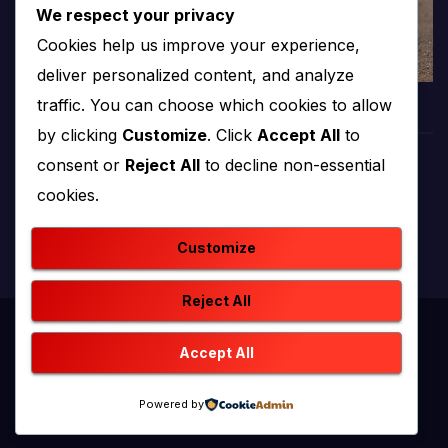
We respect your privacy
Cookies help us improve your experience,
deliver personalized content, and analyze
traffic. You can choose which cookies to allow
by clicking
Customize
. Click
Accept All
to
consent or
Reject All
to decline non-essential
PROTV
cookies.
produkcija i emitiranje tv programa
Customize
Reject All
Proudly powered by WordPress
|
Theme: newstack by
Accept All
Themeansar
.
Powered by
Home
Kontakt
O nama