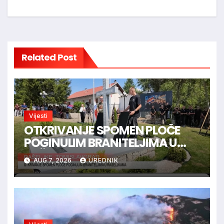
Related Post
Vijesti
OTKRIVANJE SPOMEN PLOČE
POGINULIM BRANITELJIMA U
RAŠELJKAMA
AUG 7, 2026
UREDNIK