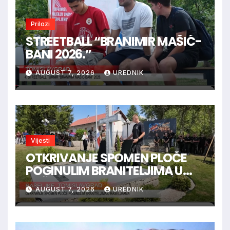
Prilozi
STREETBALL “BRANIMIR MAŠIĆ-
BANI 2026.”
AUGUST 7, 2026
UREDNIK
Vijesti
OTKRIVANJE SPOMEN PLOČE
POGINULIM BRANITELJIMA U
RAŠELJKAMA
AUGUST 7, 2026
UREDNIK