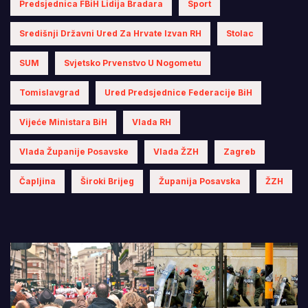
Predsjednica FBiH Lidija Bradara
Sport
Središnji Državni Ured Za Hrvate Izvan RH
Stolac
SUM
Svjetsko Prvenstvo U Nogometu
Tomislavgrad
Ured Predsjednice Federacije BiH
Vijeće Ministara BiH
Vlada RH
Vlada Županije Posavske
Vlada ŽZH
Zagreb
Čapljina
Široki Brijeg
Županija Posavska
ŽZH