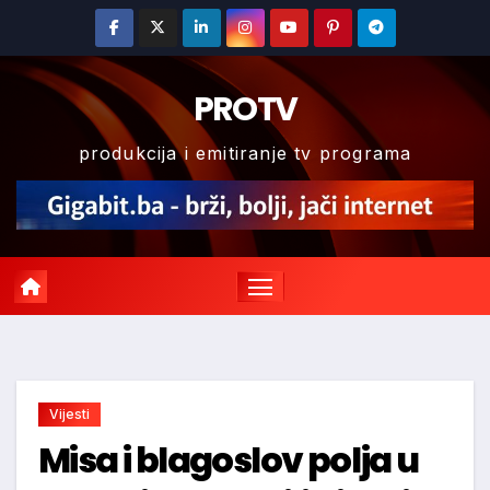
Skip
to
content
PROTV
produkcija i emitiranje tv programa
Vijesti
Misa i blagoslov polja u