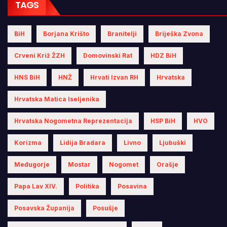
TAGS
BiH
Borjana Krišto
Branitelji
Briješka Zvona
Crveni Križ ŽZH
Domovinski Rat
HDZ BiH
HNS BiH
HNŽ
Hrvati Izvan RH
Hrvatska
Hrvatska Matica Iseljenika
Hrvatska Nogometna Reprezentacija
HSP BiH
HVO
Korizma
Lidija Bradara
Livno
Ljubuški
Međugorje
Mostar
Nogomet
Orašje
Papa Lav XIV.
Politika
Posavina
Posavska Županija
Posušje