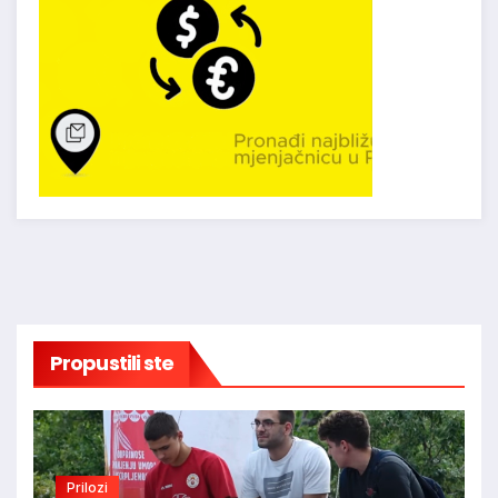
Propustili ste
Prilozi