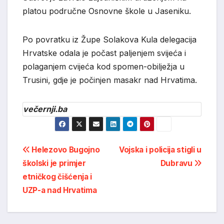
platou područne Osnovne škole u Jaseniku.
Po povratku iz Župe Solakova Kula delegacija
Hrvatske odala je počast paljenjem svijeća i
polaganjem cvijeća kod spomen-obilježja u
Trusini, gdje je počinjen masakr nad Hrvatima.
večernji.ba
Post
Helezovo Bugojno
Vojska i policija stigli u
školski je primjer
Dubravu
navigation
etničkog čišćenja i
UZP-a nad Hrvatima