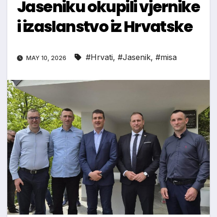
Jaseniku okupili vjernike
i izaslanstvo iz Hrvatske
#Hrvati
,
#Jasenik
,
#misa
MAY 10, 2026