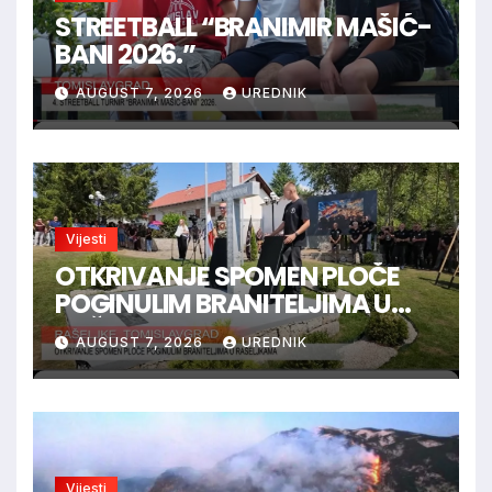
STREETBALL “BRANIMIR MAŠIĆ-
BANI 2026.”
AUGUST 7, 2026
UREDNIK
Vijesti
OTKRIVANJE SPOMEN PLOČE
POGINULIM BRANITELJIMA U
RAŠELJKAMA
AUGUST 7, 2026
UREDNIK
Vijesti