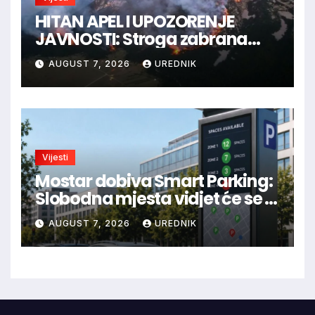
HITAN APEL I UPOZORENJE
JAVNOSTI: Stroga zabrana
loženja vatre u Parku prirode
AUGUST 7, 2026
UREDNIK
Blidinje!
Vijesti
Mostar dobiva Smart Parking:
Slobodna mjesta vidjet će se u
aplikaciji
AUGUST 7, 2026
UREDNIK