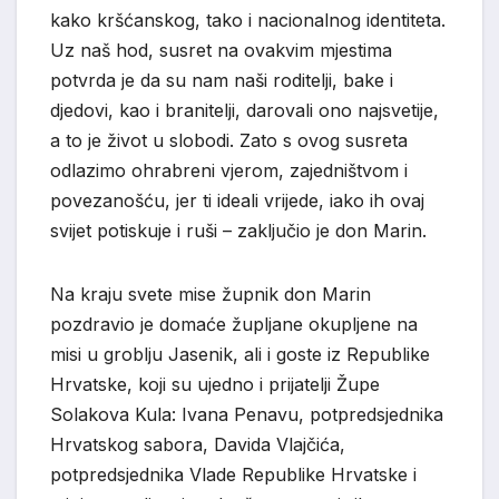
kako kršćanskog, tako i nacionalnog identiteta.
Uz naš hod, susret na ovakvim mjestima
potvrda je da su nam naši roditelji, bake i
djedovi, kao i branitelji, darovali ono najsvetije,
a to je život u slobodi. Zato s ovog susreta
odlazimo ohrabreni vjerom, zajedništvom i
povezanošću, jer ti ideali vrijede, iako ih ovaj
svijet potiskuje i ruši – zaključio je don Marin.
Na kraju svete mise župnik don Marin
pozdravio je domaće župljane okupljene na
misi u groblju Jasenik, ali i goste iz Republike
Hrvatske, koji su ujedno i prijatelji Župe
Solakova Kula: Ivana Penavu, potpredsjednika
Hrvatskog sabora, Davida Vlajčića,
potpredsjednika Vlade Republike Hrvatske i