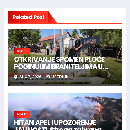
Related Post
Vijesti
OTKRIVANJE SPOMEN PLOČE
POGINULIM BRANITELJIMA U
RAŠELJKAMA
AUG 7, 2026
UREDNIK
Vijesti
HITAN APEL I UPOZORENJE
JAVNOSTI: Stroga zabrana