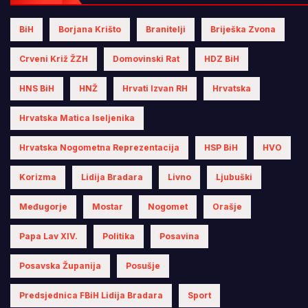
BiH
Borjana Krišto
Branitelji
Briješka Zvona
Crveni Križ ŽZH
Domovinski Rat
HDZ BiH
HNS BiH
HNŽ
Hrvati Izvan RH
Hrvatska
Hrvatska Matica Iseljenika
Hrvatska Nogometna Reprezentacija
HSP BiH
HVO
Korizma
Lidija Bradara
Livno
Ljubuški
Međugorje
Mostar
Nogomet
Orašje
Papa Lav XIV.
Politika
Posavina
Posavska Županija
Posušje
Predsjednica FBiH Lidija Bradara
Sport