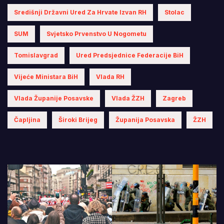
Središnji Državni Ured Za Hrvate Izvan RH
Stolac
SUM
Svjetsko Prvenstvo U Nogometu
Tomislavgrad
Ured Predsjednice Federacije BiH
Vijeće Ministara BiH
Vlada RH
Vlada Županije Posavske
Vlada ŽZH
Zagreb
Čapljina
Široki Brijeg
Županija Posavska
ŽZH