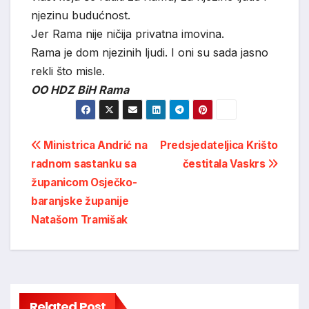
njezinu budućnost.
Jer Rama nije ničija privatna imovina.
Rama je dom njezinih ljudi. I oni su sada jasno
rekli što misle.
OO HDZ BiH Rama
Post
Ministrica Andrić na
Predsjedateljica Krišto
radnom sastanku sa
čestitala Vaskrs
navigation
županicom Osječko-
baranjske županije
Natašom Tramišak
Related Post