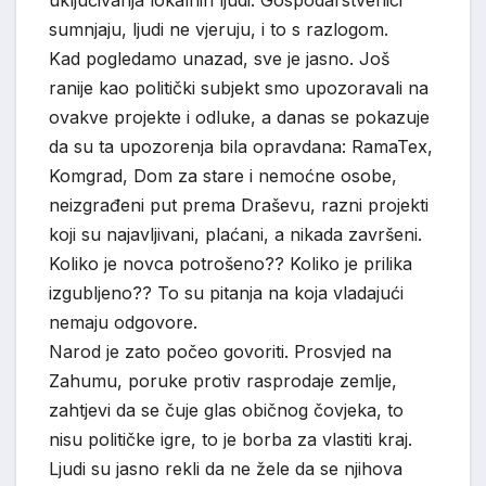
uključivanja lokalnih ljudi. Gospodarstvenici
sumnjaju, ljudi ne vjeruju, i to s razlogom.
Kad pogledamo unazad, sve je jasno. Još
ranije kao politički subjekt smo upozoravali na
ovakve projekte i odluke, a danas se pokazuje
da su ta upozorenja bila opravdana: RamaTex,
Komgrad, Dom za stare i nemoćne osobe,
neizgrađeni put prema Draševu, razni projekti
koji su najavljivani, plaćani, a nikada završeni.
Koliko je novca potrošeno?? Koliko je prilika
izgubljeno?? To su pitanja na koja vladajući
nemaju odgovore.
Narod je zato počeo govoriti. Prosvjed na
Zahumu, poruke protiv rasprodaje zemlje,
zahtjevi da se čuje glas običnog čovjeka, to
nisu političke igre, to je borba za vlastiti kraj.
Ljudi su jasno rekli da ne žele da se njihova