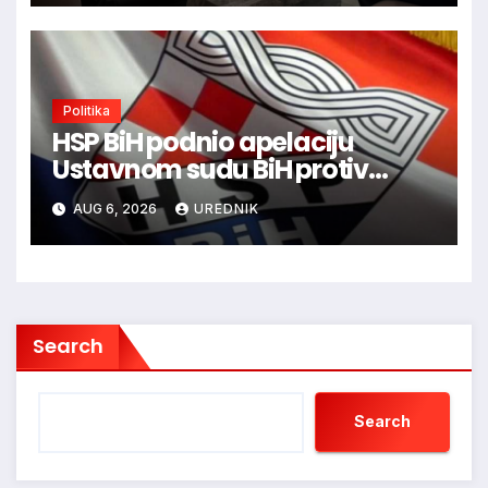
Politika
HSP BiH podnio apelaciju
Ustavnom sudu BiH protiv
ovjere kandidature Slavena
AUG 6, 2026
UREDNIK
Kovačevića
Search
Search