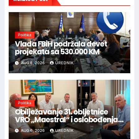
Politika
Vlada FBiH podržala devet
projekata sa 530.000 KM
AUG 6, 2026
UREDNIK
Politika
Obilježavanje 31. obljetnice
VRO „Maestral“ i oslobođenja
Jajca uz pokroviteljstvo HNS-a
AUG 6, 2026
UREDNIK
BiH