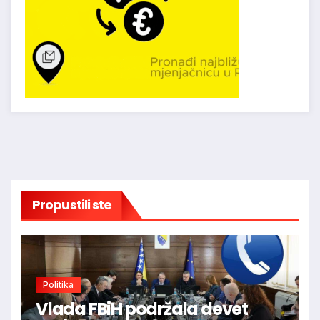
Propustili ste
Politika
Vlada FBiH podržala devet