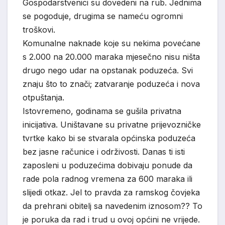
Gospodarstvenici su dovedeni na rub. Jednima
se pogoduje, drugima se nameću ogromni
troškovi.
Komunalne naknade koje su nekima povećane
s 2.000 na 20.000 maraka mjesečno nisu ništa
drugo nego udar na opstanak poduzeća. Svi
znaju što to znači; zatvaranje poduzeća i nova
otpuštanja.
Istovremeno, godinama se gušila privatna
inicijativa. Uništavane su privatne prijevozničke
tvrtke kako bi se stvarala općinska poduzeća
bez jasne računice i održivosti. Danas ti isti
zaposleni u poduzećima dobivaju ponude da
rade pola radnog vremena za 600 maraka ili
slijedi otkaz. Jel to pravda za ramskog čovjeka
da prehrani obitelj sa navedenim iznosom?? To
je poruka da rad i trud u ovoj općini ne vrijede.