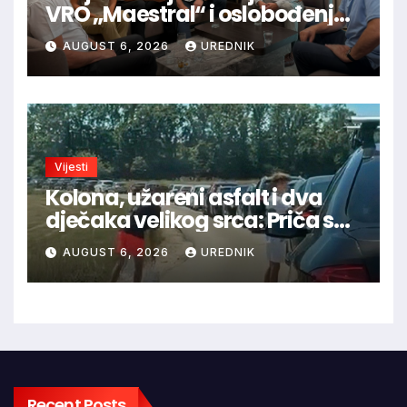
VRO „Maestral“ i oslobođenja
Jajca uz pokroviteljstvo HNS-a
AUGUST 6, 2026
UREDNIK
BiH
Vijesti
Kolona, užareni asfalt i dva
dječaka velikog srca: Priča s
granice oduševila regiju
AUGUST 6, 2026
UREDNIK
Recent Posts