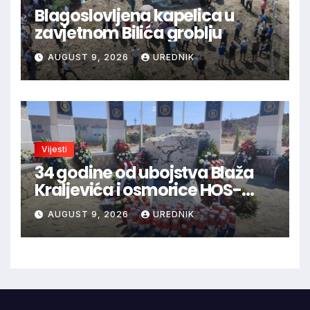
Blagoslovljena kapelica u
zavjetnom Bilića groblju
AUGUST 9, 2026
UREDNIK
Vijesti
34 godine od ubojstva Blaža
Kraljevića i osmorice HOS-
ovaca: Danas najavljen novi
AUGUST 9, 2026
UREDNIK
sudski postupak