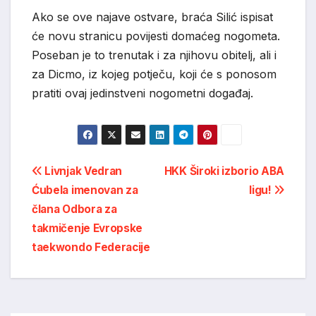
Ako se ove najave ostvare, braća Silić ispisat
će novu stranicu povijesti domaćeg nogometa.
Poseban je to trenutak i za njihovu obitelj, ali i
za Dicmo, iz kojeg potječu, koji će s ponosom
pratiti ovaj jedinstveni nogometni događaj.
Post
Livnjak Vedran
HKK Široki izborio ABA
Ćubela imenovan za
ligu!
navigation
člana Odbora za
takmičenje Evropske
taekwondo Federacije