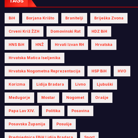
TAGS
BiH
Borjana Krišto
Branitelji
Briješka Zvona
Crveni Križ ŽZH
Domovinski Rat
HDZ BiH
HNS BiH
HNŽ
Hrvati Izvan RH
Hrvatska
Hrvatska Matica Iseljenika
Hrvatska Nogometna Reprezentacija
HSP BiH
HVO
Korizma
Lidija Bradara
Livno
Ljubuški
Međugorje
Mostar
Nogomet
Orašje
Papa Lav XIV.
Politika
Posavina
Posavska Županija
Posušje
Predsjednica FBiH Lidija Bradara
Sport