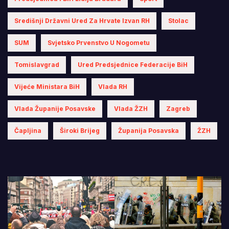
Središnji Državni Ured Za Hrvate Izvan RH
Stolac
SUM
Svjetsko Prvenstvo U Nogometu
Tomislavgrad
Ured Predsjednice Federacije BiH
Vijeće Ministara BiH
Vlada RH
Vlada Županije Posavske
Vlada ŽZH
Zagreb
Čapljina
Široki Brijeg
Županija Posavska
ŽZH