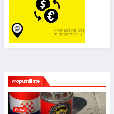
Propustili ste
Prilozi