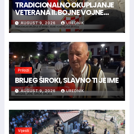
TRADICIONALNO OKUPLJANJE
VETERANA II. BOJNE VOJNE
POLICIJE HVO-a -
AUGUST 9, 2026
UREDNIK
TOMISLAVGRAD
Prilozi
BRIJEG ŠIROKI, SLAVNO TI JE IME
AUGUST 9, 2026
UREDNIK
Vijesti