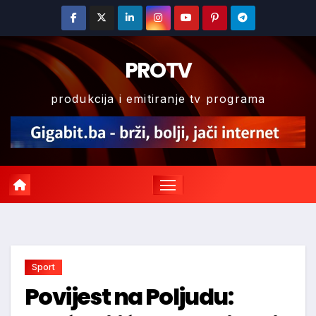
Skip
to
content
PROTV
produkcija i emitiranje tv programa
Sport
Povijest na Poljudu: