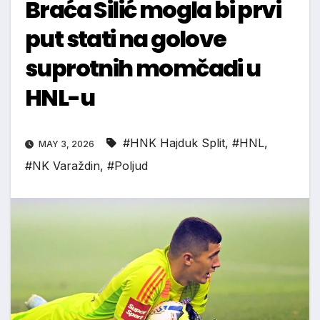
Braća Silić mogla bi prvi
put stati na golove
suprotnih momčadi u
HNL-u
#HNK Hajduk Split
,
#HNL
,
MAY 3, 2026
#NK Varaždin
,
#Poljud