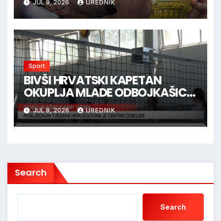
JUL 9, 2026
UREDNIK
Sport
BIVŠI HRVATSKI KAPETAN
OKUPLJA MLADE ODBOJKAŠICE
U HERCEGOVINI
JUL 8, 2026
UREDNIK
Search
Search