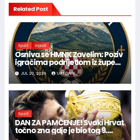
Related Post
Sport
Vijesti
Osniva se HMNK Zavelim: Poziv
igračima podrijetlom iz župe
Vinica da postanu dio nove
JUL 20, 2026
UREDNIK
sportske priče
Sport
DAN ZA PAMĆENJE! Svaki Hrvat
točno zna gdje je bio tog 9.
SRPNJA prije punih 25 godina