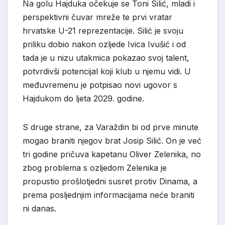
Na golu Hajduka očekuje se Toni Silić, mladi i
perspektivni čuvar mreže te prvi vratar
hrvatske U-21 reprezentacije. Silić je svoju
priliku dobio nakon ozljede Ivica Ivušić i od
tada je u nizu utakmica pokazao svoj talent,
potvrdivši potencijal koji klub u njemu vidi. U
međuvremenu je potpisao novi ugovor s
Hajdukom do ljeta 2029. godine.
S druge strane, za Varaždin bi od prve minute
mogao braniti njegov brat Josip Silić. On je već
tri godine pričuva kapetanu Oliver Zelenika, no
zbog problema s ozljedom Zelenika je
propustio prošlotjedni susret protiv Dinama, a
prema posljednjim informacijama neće braniti
ni danas.