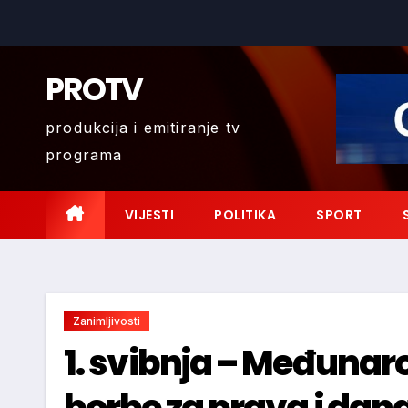
Skip
to
content
PROTV
produkcija i emitiranje tv
programa
VIJESTI
POLITIKA
SPORT
Zanimljivosti
1. svibnja – Međunar
borbe za prava i da