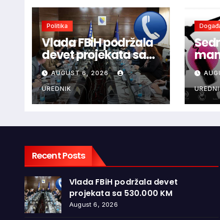
Politika
Događa
Vlada FBiH podržala
Sedm
devet projekata sa
mani
530.000 KM
ljub
AUGUST 6, 2026
AUG
dono
vina
UREDNIK
UREDNI
glaz
Recent Posts
Vlada FBiH podržala devet
projekata sa 530.000 KM
August 6, 2026