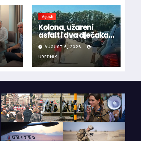
Vijesti
Kolona, užareni
asfalt i dva dječaka
velikog srca: Priča s
AUGUST 6, 2026
ca uz
granice oduševila
HNS-
regiju
UREDNIK