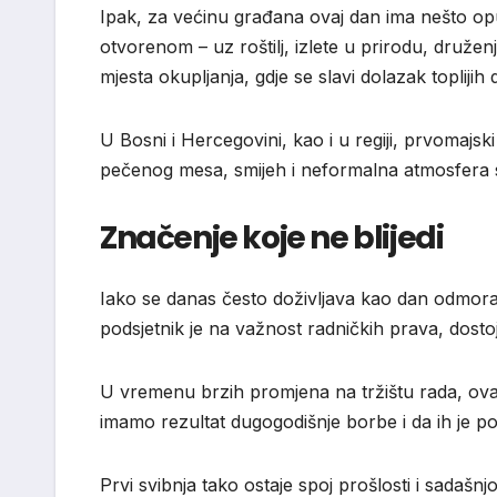
Ipak, za većinu građana ovaj dan ima nešto opu
otvorenom – uz roštilj, izlete u prirodu, druženja 
mjesta okupljanja, gdje se slavi dolazak toplijih d
U Bosni i Hercegovini, kao i u regiji, prvomajski 
pečenog mesa, smijeh i neformalna atmosfera s
Značenje koje ne blijedi
Iako se danas često doživljava kao dan odmora,
podsjetnik je na važnost radničkih prava, dost
U vremenu brzih promjena na tržištu rada, ova
imamo rezultat dugogodišnje borbe i da ih je pot
Prvi svibnja tako ostaje spoj prošlosti i sadašnj