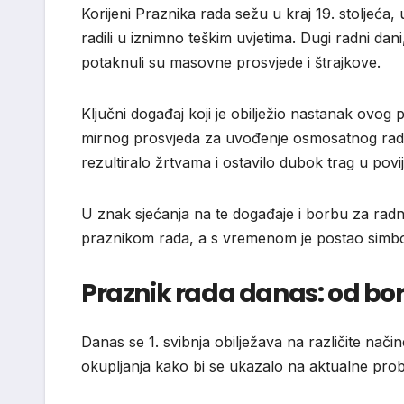
Korijeni Praznika rada sežu u kraj 19. stoljeća, u
radili u iznimno teškim uvjetima. Dugi radni dani
potaknuli su masovne prosvjede i štrajkove.
Ključni događaj koji je obilježio nastanak ovog
mirnog prosvjeda za uvođenje osmosatnog radno
rezultiralo žrtvama i ostavilo dubok trag u povi
U znak sjećanja na te događaje i borbu za radn
praznikom rada, a s vremenom je postao simbol 
Praznik rada danas: od bor
Danas se 1. svibnja obilježava na različite način
okupljanja kako bi se ukazalo na aktualne prob