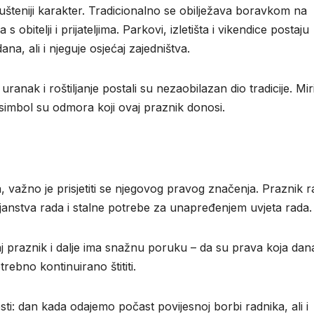
šteniji karakter. Tradicionalno se obilježava boravkom na
s obitelji i prijateljima. Parkovi, izletišta i vikendice postaju
ana, ali i njeguje osjećaj zajedništva.
uranak i roštiljanje postali su nezaobilazan dio tradicije. Mir
imbol su odmora koji ovaj praznik donosi.
 važno je prisjetiti se njegovog pravog značenja. Praznik r
ojanstva rada i stalne potrebe za unapređenjem uvjeta rada.
j praznik i dalje ima snažnu poruku – da su prava koja dan
rebno kontinuirano štititi.
osti: dan kada odajemo počast povijesnoj borbi radnika, ali i