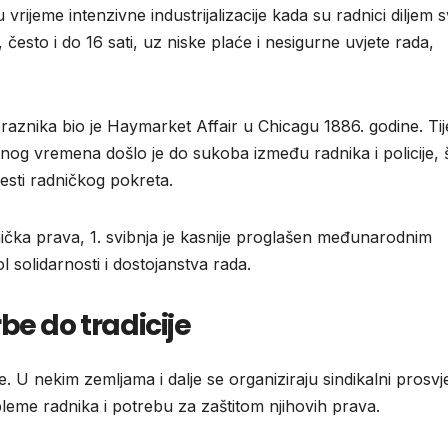
 vrijeme intenzivne industrijalizacije kada su radnici diljem s
, često i do 16 sati, uz niske plaće i nesigurne uvjete rada,
 praznika bio je Haymarket Affair u Chicagu 1886. godine. T
g vremena došlo je do sukoba između radnika i policije, š
jesti radničkog pokreta.
ička prava, 1. svibnja je kasnije proglašen međunarodnim
solidarnosti i dostojanstva rada.
be do tradicije
e. U nekim zemljama i dalje se organiziraju sindikalni prosvje
leme radnika i potrebu za zaštitom njihovih prava.