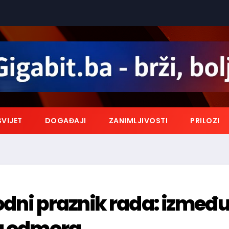
SVIJET
DOGAĐAJI
ZANIMLJIVOSTI
PRILOZI
odni praznik rada: izmeđ
na odmora