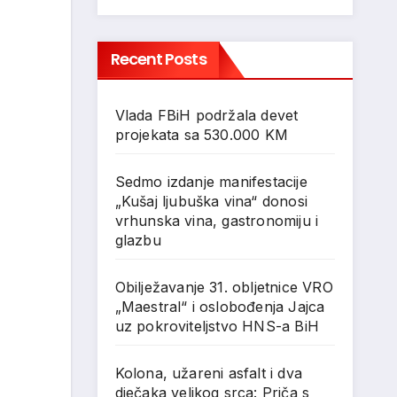
Recent Posts
Vlada FBiH podržala devet
projekata sa 530.000 KM
Sedmo izdanje manifestacije
„Kušaj ljubuška vina“ donosi
vrhunska vina, gastronomiju i
glazbu
Obilježavanje 31. obljetnice VRO
„Maestral“ i oslobođenja Jajca
uz pokroviteljstvo HNS-a BiH
Kolona, užareni asfalt i dva
dječaka velikog srca: Priča s