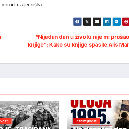
rirodi i zajedništvu.
a
“Nijedan dan u životu nije mi proša
knjige”: Kako su knjige spasile Alis Ma
ivosti
Zanimljivosti