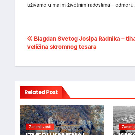
uživamo u malim životnim radostima – odmoru, p
Post
Blagdan Svetog Josipa Radnika – tih
veličina skromnog tesara
navigation
Related Post
Zanimljivosti
Zanimlj