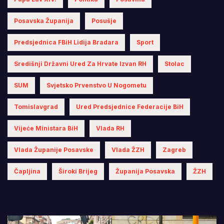
Posavska Županija
Posušje
Predsjednica FBiH Lidija Bradara
Sport
Središnji Državni Ured Za Hrvate Izvan RH
Stolac
SUM
Svjetsko Prvenstvo U Nogometu
Tomislavgrad
Ured Predsjednice Federacije BiH
Vijeće Ministara BiH
Vlada RH
Vlada Županije Posavske
Vlada ŽZH
Zagreb
Čapljina
Široki Brijeg
Županija Posavska
ŽZH