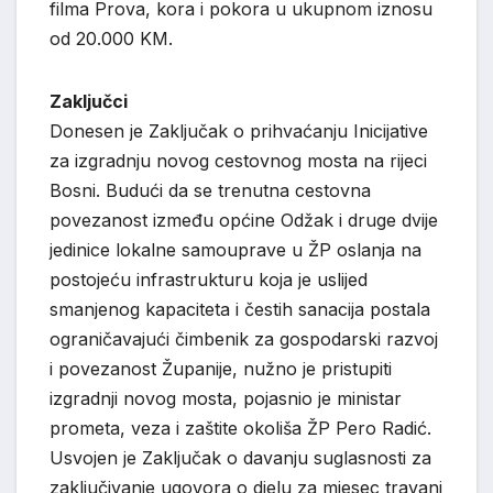
filma Prova, kora i pokora u ukupnom iznosu
od 20.000 KM.
Zaključci
Donesen je Zaključak o prihvaćanju Inicijative
za izgradnju novog cestovnog mosta na rijeci
Bosni. Budući da se trenutna cestovna
povezanost između općine Odžak i druge dvije
jedinice lokalne samouprave u ŽP oslanja na
postojeću infrastrukturu koja je uslijed
smanjenog kapaciteta i čestih sanacija postala
ograničavajući čimbenik za gospodarski razvoj
i povezanost Županije, nužno je pristupiti
izgradnji novog mosta, pojasnio je ministar
prometa, veza i zaštite okoliša ŽP Pero Radić.
Usvojen je Zaključak o davanju suglasnosti za
zaključivanje ugovora o djelu za mjesec travanj