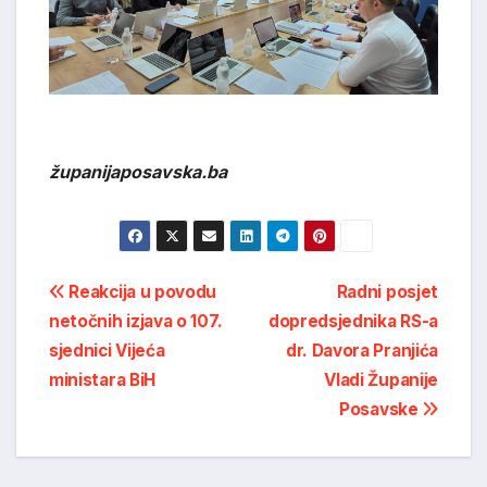
županijaposavska.ba
Post
Reakcija u povodu
Radni posjet
netočnih izjava o 107.
dopredsjednika RS-a
navigation
sjednici Vijeća
dr. Davora Pranjića
ministara BiH
Vladi Županije
Posavske