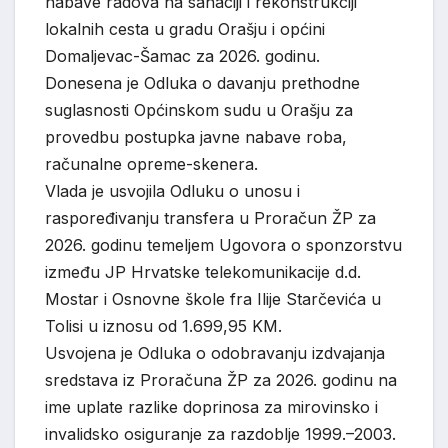
nabave radova na sanaciji i rekonstrukciji
lokalnih cesta u gradu Orašju i općini
Domaljevac-Šamac za 2026. godinu.
Donesena je Odluka o davanju prethodne
suglasnosti Općinskom sudu u Orašju za
provedbu postupka javne nabave roba,
računalne opreme-skenera.
Vlada je usvojila Odluku o unosu i
raspoređivanju transfera u Proračun ŽP za
2026. godinu temeljem Ugovora o sponzorstvu
između JP Hrvatske telekomunikacije d.d.
Mostar i Osnovne škole fra Ilije Starčevića u
Tolisi u iznosu od 1.699,95 KM.
Usvojena je Odluka o odobravanju izdvajanja
sredstava iz Proračuna ŽP za 2026. godinu na
ime uplate razlike doprinosa za mirovinsko i
invalidsko osiguranje za razdoblje 1999.–2003.