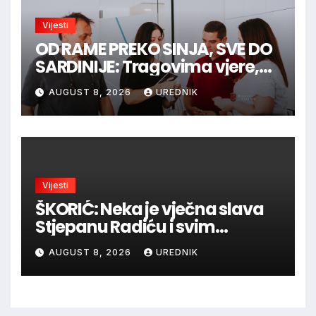
Vijesti
OD RAME PREKO SINJA, SVE DO
SARDINIJE: Tragovima vjere,
povijesti i viteške tradicije
AUGUST 8, 2026
UREDNIK
Vijesti
ŠKORIĆ: Neka je vječna slava
Stjepanu Radiću i svim
hrvatskim velikanima, a
AUGUST 8, 2026
UREDNIK
vječna zahvalnost hrvatskim
braniteljima