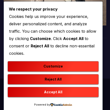
We respect your privacy
Cookies help us improve your experience,
deliver personalized content, and analyze
traffic. You can choose which cookies to allow
by clicking
Customize
. Click
Accept All
to
consent or
Reject All
to decline non-essential
PROTV
cookies.
produkcija i emitiranje tv programa
Customize
Reject All
Proudly powered by WordPress
|
Theme: newstack by
Accept All
Themeansar
.
Powered by
Home
Kontakt
O nama