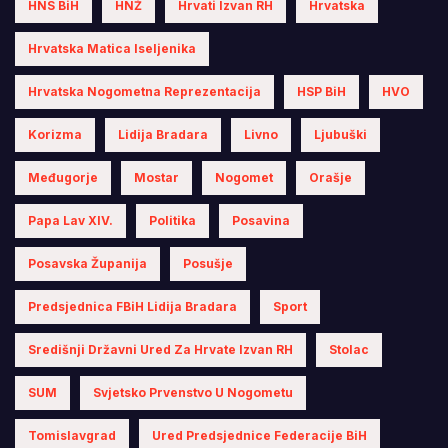
HNS BiH
HNŽ
Hrvati Izvan RH
Hrvatska
Hrvatska Matica Iseljenika
Hrvatska Nogometna Reprezentacija
HSP BiH
HVO
Korizma
Lidija Bradara
Livno
Ljubuški
Međugorje
Mostar
Nogomet
Orašje
Papa Lav XIV.
Politika
Posavina
Posavska Županija
Posušje
Predsjednica FBiH Lidija Bradara
Sport
Središnji Državni Ured Za Hrvate Izvan RH
Stolac
SUM
Svjetsko Prvenstvo U Nogometu
Tomislavgrad
Ured Predsjednice Federacije BiH