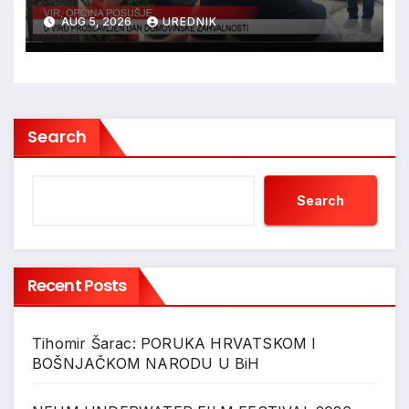
ZAHVALNOSTI
AUG 5, 2026
UREDNIK
Search
Search
Recent Posts
Tihomir Šarac: PORUKA HRVATSKOM I
BOŠNJAČKOM NARODU U BiH