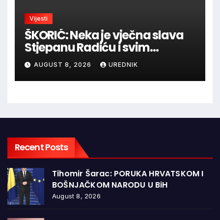
Vijesti
ŠKORIĆ: Neka je vječna slava
Stjepanu Radiću i svim
hrvatskim velikanima, a
AUGUST 8, 2026
UREDNIK
vječna zahvalnost hrvatskim
braniteljima
Recent Posts
Tihomir Šarac: PORUKA HRVATSKOM I
BOŠNJAČKOM NARODU U BiH
August 8, 2026