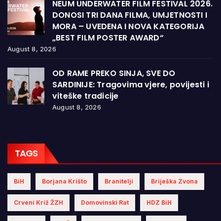
NEUM UNDERWATER FILM FESTIVAL 2026.
DONOSI TRI DANA FILMA, UMJETNOSTI I
MORA – UVEDENA I NOVA KATEGORIJA
„BEST FILM POSTER AWARD“
August 8, 2026
OD RAME PREKO SINJA, SVE DO
SARDINIJE: Tragovima vjere, povijesti i
viteške tradicije
August 8, 2026
TAGS
BiH
Borjana Krišto
Branitelji
Briješka Zvona
Crveni Križ ŽZH
Domovinski Rat
HDZ BiH