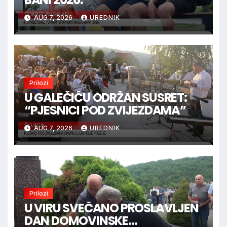
AUG 7, 2026
UREDNIK
Prilozi
U GALEČIĆU ODRŽAN SUSRET:
“PJESNICI POD ZVIJEZDAMA”
AUG 7, 2026
UREDNIK
Prilozi
U VIRU SVEČANO PROSLAVLJEN
DAN DOMOVINSKE