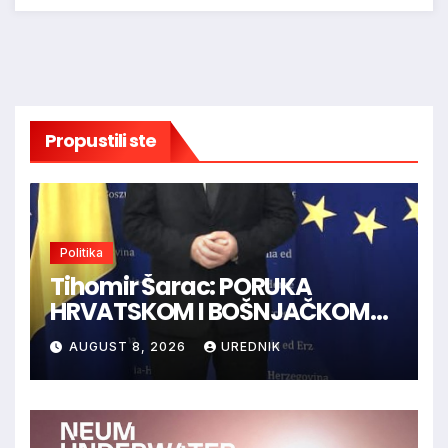
Propustili ste
Politika
Tihomir Šarac: PORUKA
HRVATSKOM I BOŠNJAČKOM
NARODU U BiH
AUGUST 8, 2026
UREDNIK