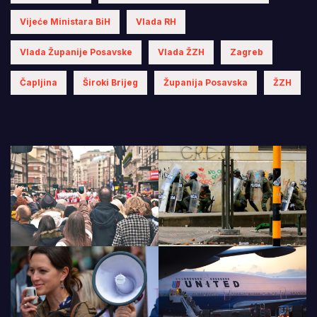
Vijeće Ministara BiH
Vlada RH
Vlada Županije Posavske
Vlada ŽZH
Zagreb
Čapljina
Široki Brijeg
Županija Posavska
ŽZH