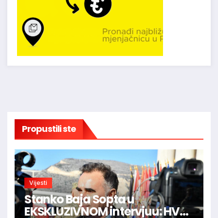
Propustili ste
Vijesti
Stanko Baja Sopta u
EKSKLUZIVNOM intervjuu: HVO