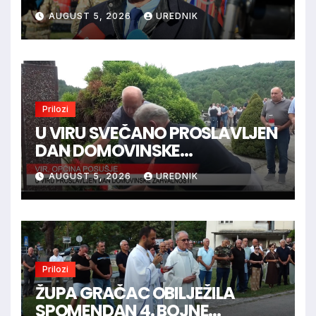
je trebao ući u Vukovar preko
AUGUST 5, 2026
UREDNIK
Marinaca, Bogdanovaca i
Bršadina
Prilozi
U VIRU SVEČANO PROSLAVLJEN
DAN DOMOVINSKE
ZAHVALNOSTI
AUGUST 5, 2026
UREDNIK
Prilozi
ŽUPA GRAČAC OBILJEŽILA
SPOMENDAN 4. BOJNE