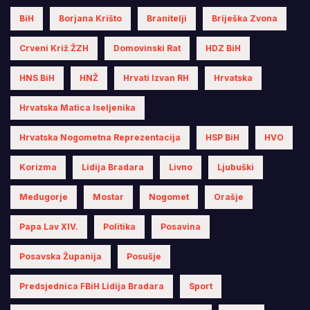
BiH
Borjana Krišto
Branitelji
Briješka Zvona
Crveni Križ ŽZH
Domovinski Rat
HDZ BiH
HNS BiH
HNŽ
Hrvati Izvan RH
Hrvatska
Hrvatska Matica Iseljenika
Hrvatska Nogometna Reprezentacija
HSP BiH
HVO
Korizma
Lidija Bradara
Livno
Ljubuški
Međugorje
Mostar
Nogomet
Orašje
Papa Lav XIV.
Politika
Posavina
Posavska Županija
Posušje
Predsjednica FBiH Lidija Bradara
Sport