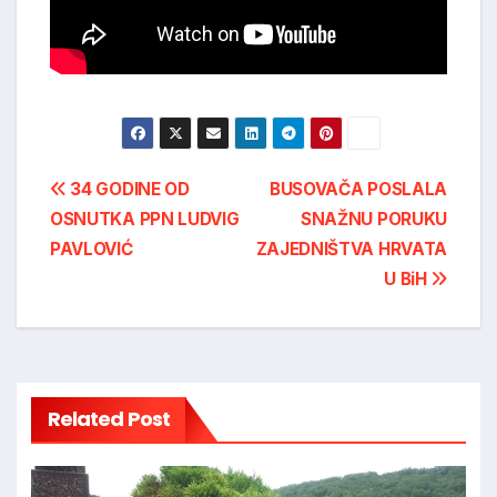
Post
34 GODINE OD
BUSOVAČA POSLALA
OSNUTKA PPN LUDVIG
SNAŽNU PORUKU
navigation
PAVLOVIĆ
ZAJEDNIŠTVA HRVATA
U BiH
Related Post