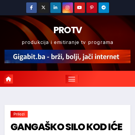
Skip
to
content
PROTV
produkcija i emitiranje tv programa
Prilozi
GANGAŠKO SILO KOD IĆE