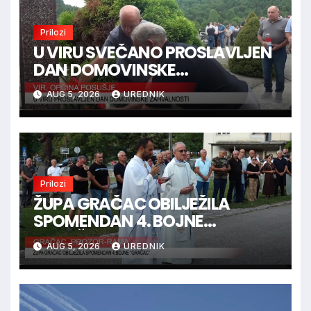
Prilozi
U VIRU SVEČANO PROSLAVLJEN
DAN DOMOVINSKE
ZAHVALNOSTI
AUG 5, 2026
UREDNIK
Prilozi
ŽUPA GRAČAC OBILJEŽILA
SPOMENDAN 4. BOJNE
“GRAČAC”
AUG 5, 2026
UREDNIK