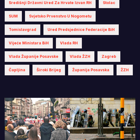
Središnji Državni Ured Za Hrvate Izvan RH
Stolac
SUM
Svjetsko Prvenstvo U Nogometu
Tomislavgrad
Ured Predsjednice Federacije BiH
Vijeće Ministara BiH
Vlada RH
Vlada Županije Posavske
Vlada ŽZH
Zagreb
Čapljina
Široki Brijeg
Županija Posavska
ŽZH