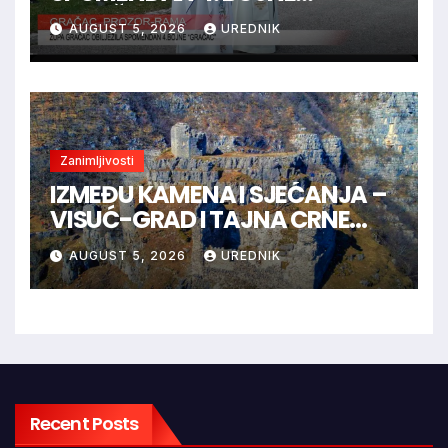
“GRAČAC”
AUGUST 5, 2026
UREDNIK
Zanimljivosti
IZMEĐU KAMENA I SJEĆANJA –
VISUĆ-GRAD I TAJNA CRNE
KRALJICE
AUGUST 5, 2026
UREDNIK
Recent Posts