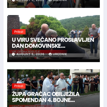
Marinaca, Bogdanovaca i
Bršadina
Prilozi
U VIRU SVEČANO PROSLAVLJEN
DAN DOMOVINSKE
ZAHVALNOSTI
AUGUST 5, 2026
UREDNIK
Prilozi
ŽUPA GRAČAC OBILJEŽILA
SPOMENDAN 4. BOJNE
“GRAČAC”