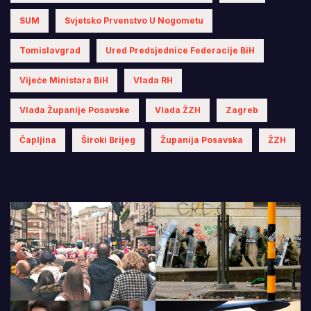
SUM
Svjetsko Prvenstvo U Nogometu
Tomislavgrad
Ured Predsjednice Federacije BiH
Vijeće Ministara BiH
Vlada RH
Vlada Županije Posavske
Vlada ŽZH
Zagreb
Čapljina
Široki Brijeg
Županija Posavska
ŽZH