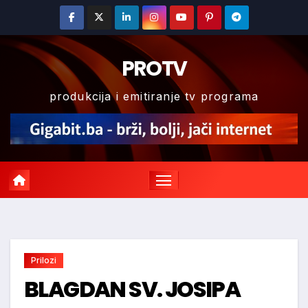
Skip
to
content
PROTV
produkcija i emitiranje tv programa
Prilozi
BLAGDAN SV. JOSIPA