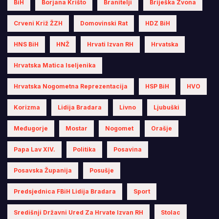
BiH
Borjana Krišto
Branitelji
Briješka Zvona
Crveni Križ ŽZH
Domovinski Rat
HDZ BiH
HNS BiH
HNŽ
Hrvati Izvan RH
Hrvatska
Hrvatska Matica Iseljenika
Hrvatska Nogometna Reprezentacija
HSP BiH
HVO
Korizma
Lidija Bradara
Livno
Ljubuški
Međugorje
Mostar
Nogomet
Orašje
Papa Lav XIV.
Politika
Posavina
Posavska Županija
Posušje
Predsjednica FBiH Lidija Bradara
Sport
Središnji Državni Ured Za Hrvate Izvan RH
Stolac