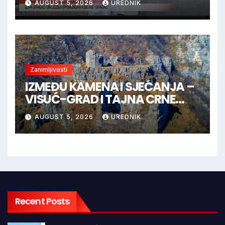
AUGUST 5, 2026
UREDNIK
Zanimljivosti
IZMEĐU KAMENA I SJEĆANJA –
VISUĆ-GRAD I TAJNA CRNE
KRALJICE
AUGUST 5, 2026
UREDNIK
Recent Posts