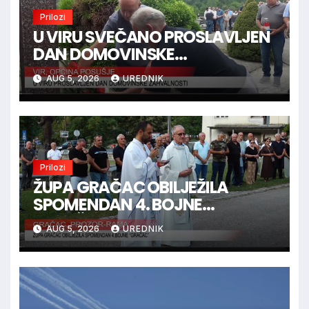
Prilozi
U VIRU SVEČANO PROSLAVLJEN
DAN DOMOVINSKE
ZAHVALNOSTI
AUG 5, 2026
UREDNIK
Prilozi
ŽUPA GRAČAC OBILJEŽILA
SPOMENDAN 4. BOJNE
“GRAČAC”
AUG 5, 2026
UREDNIK