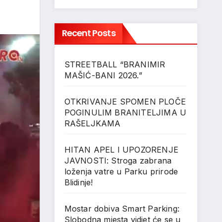
Recent Posts
STREETBALL “BRANIMIR
MAŠIĆ-BANI 2026.”
OTKRIVANJE SPOMEN PLOČE
POGINULIM BRANITELJIMA U
RAŠELJKAMA
HITAN APEL I UPOZORENJE
JAVNOSTI: Stroga zabrana
loženja vatre u Parku prirode
Blidinje!
Mostar dobiva Smart Parking:
Slobodna mjesta vidjet će se u