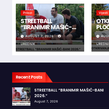
Prilozi
Vijesti
STREETBALL
OTK
“BRANIMIR MAŠIĆ-
PLO
BANI 2026.”
BRAN
AUGUST 7, 2026
AUG
RAŠ
UREDNIK
UREDNI
Recent Posts
STREETBALL “BRANIMIR MAŠIĆ-BANI
2026.”
August 7, 2026