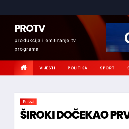
Skip
to
content
PROTV
produkcija i emitiranje tv
programa
VIJESTI
POLITIKA
SPORT
Prilozi
ŠIROKI DOČEKAO PR