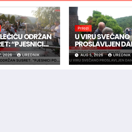
Prilozi
LEČIĆU ODRŽAN
U VIRU SVEČANO
ET: “PJESNICI
PROSLAVLJEN DA
 ZVIJEZDAMA”
DOMOVINSKE
, 2026
UREDNIK
AUG 5, 2026
UREDNIK
ZAHVALNOSTI