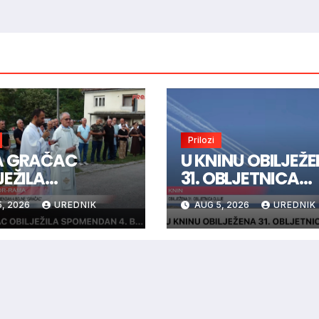
Prilozi
A GRAČAC
U KNINU OBILJEŽ
JEŽILA
31. OBLJETNICA
MENDAN 4.
OLUJE
, 2026
UREDNIK
AUG 5, 2026
UREDNIK
NE “GRAČAC”