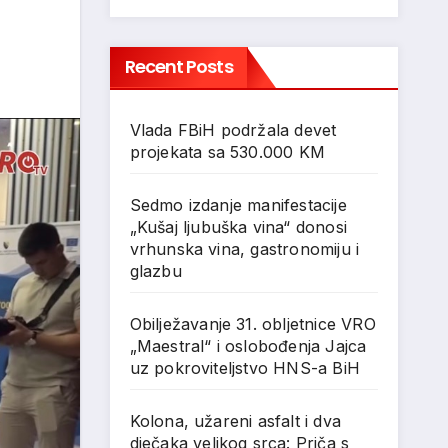
Recent Posts
Vlada FBiH podržala devet
projekata sa 530.000 KM
Sedmo izdanje manifestacije
„Kušaj ljubuška vina“ donosi
vrhunska vina, gastronomiju i
glazbu
Obilježavanje 31. obljetnice VRO
„Maestral“ i oslobođenja Jajca
uz pokroviteljstvo HNS-a BiH
Kolona, užareni asfalt i dva
dječaka velikog srca: Priča s