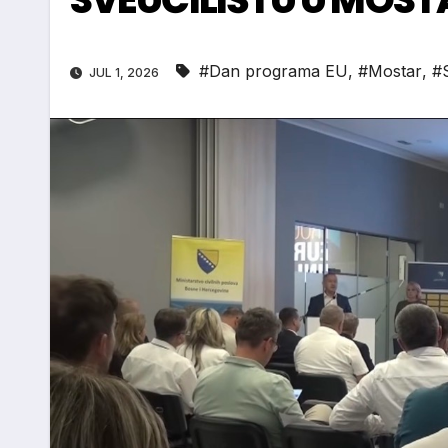
#Dan programa EU
,
#Mostar
,
#
JUL 1, 2026