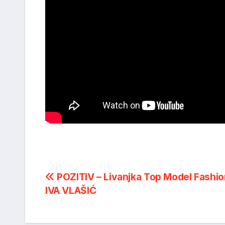
Post
POZITIV – Livanjka Top Model Fashio
IVA VLAŠIĆ
navigation