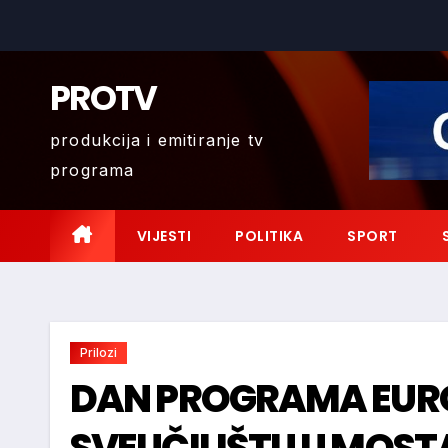
Skip
to
content
PROTV
produkcija i emitiranje tv
programa
VIJESTI
POLITIKA
SPORT
Prilozi
DAN PROGRAMA EURO
SVEUČILIŠTU U MOS