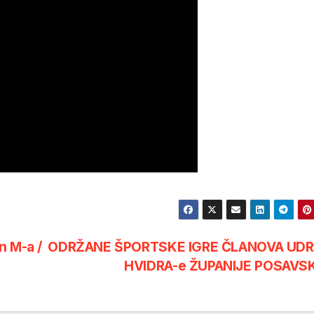
n M-a /
ODRŽANE ŠPORTSKE IGRE ČLANOVA UD
HVIDRA-e ŽUPANIJE POSAVS