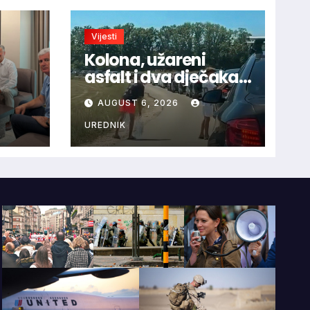
Vijesti
Kolona, užareni
asfalt i dva dječaka
velikog srca: Priča s
AUGUST 6, 2026
ca uz
granice oduševila
HNS-
regiju
UREDNIK