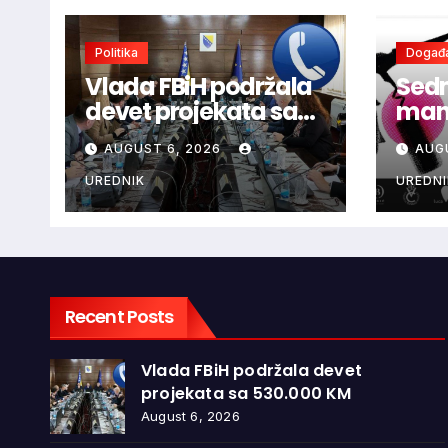
Politika
Događa
Vlada FBiH podržala
Sedm
devet projekata sa
mani
530.000 KM
ljub
AUGUST 6, 2026
AUG
dono
vina
UREDNIK
UREDNI
glaz
Recent Posts
Vlada FBiH podržala devet
projekata sa 530.000 KM
August 6, 2026