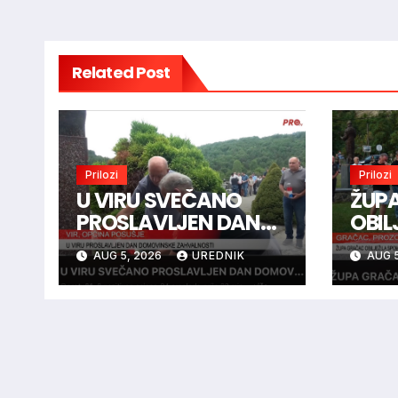
Related Post
Prilozi
Prilozi
U VIRU SVEČANO
ŽUP
PROSLAVLJEN DAN
OBIL
DOMOVINSKE
SPO
AUG 5, 2026
UREDNIK
AUG 5
ZAHVALNOSTI
BOJ