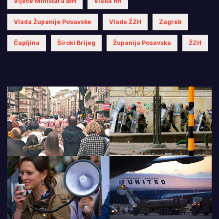
Vijeće Ministara BiH
Vlada RH
Vlada Županije Posavske
Vlada ŽZH
Zagreb
Čapljina
Široki Brijeg
Županija Posavska
ŽZH