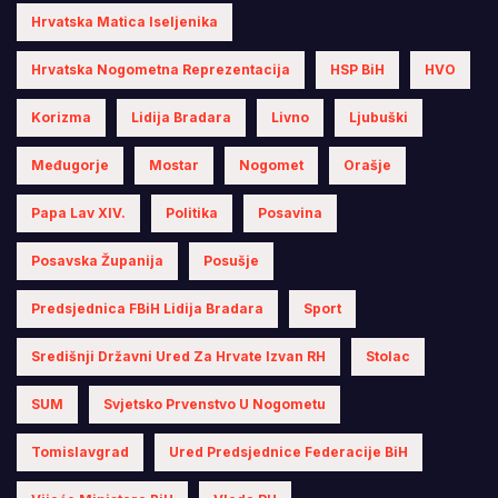
Hrvatska Matica Iseljenika
Hrvatska Nogometna Reprezentacija
HSP BiH
HVO
Korizma
Lidija Bradara
Livno
Ljubuški
Međugorje
Mostar
Nogomet
Orašje
Papa Lav XIV.
Politika
Posavina
Posavska Županija
Posušje
Predsjednica FBiH Lidija Bradara
Sport
Središnji Državni Ured Za Hrvate Izvan RH
Stolac
SUM
Svjetsko Prvenstvo U Nogometu
Tomislavgrad
Ured Predsjednice Federacije BiH