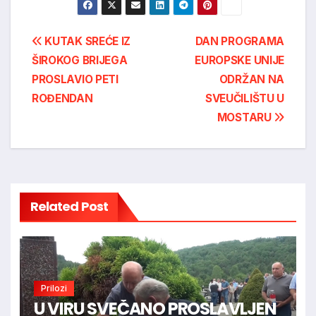
Post
KUTAK SREĆE IZ
DAN PROGRAMA
ŠIROKOG BRIJEGA
EUROPSKE UNIJE
navigation
PROSLAVIO PETI
ODRŽAN NA
ROĐENDAN
SVEUČILIŠTU U
MOSTARU
Related Post
Prilozi
U VIRU SVEČANO PROSLAVLJEN