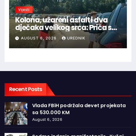
Vijesti
Kolona, užareni asfalt i dva
dječaka velikog srca: Priča s
granice oduševila regiju
AUGUST 6, 2026
UREDNIK
Recent Posts
Vlada FBiH podržala devet projekata
sa 530.000 KM
August 6, 2026