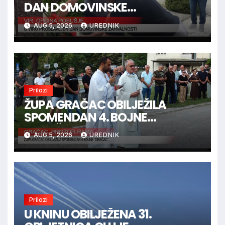
DAN DOMOVINSKE
ZAHVALNOSTI
AUG 5, 2026
UREDNIK
Prilozi
ŽUPA GRAČAC OBILJEŽILA
SPOMENDAN 4. BOJNE
“GRAČAC”
AUG 5, 2026
UREDNIK
Prilozi
U KNINU OBILJEŽENA 31.