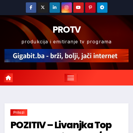
Skip
to
content
PROTV
produkcija i emitiranje tv programa
Prilozi
POZITIV – Livanjka Top