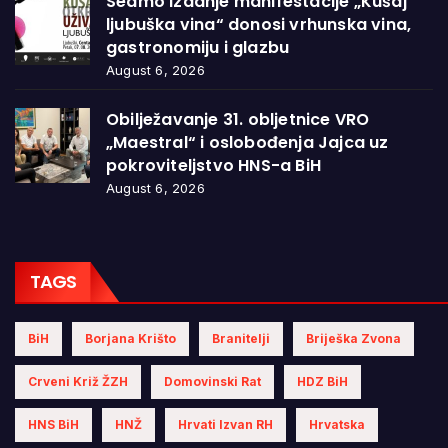
Sedmo izdanje manifestacije „Kušaj
ljubuška vina“ donosi vrhunska vina,
gastronomiju i glazbu
August 6, 2026
Obilježavanje 31. obljetnice VRO
„Maestral“ i oslobođenja Jajca uz
pokroviteljstvo HNS-a BiH
August 6, 2026
TAGS
BiH
Borjana Krišto
Branitelji
Briješka Zvona
Crveni Križ ŽZH
Domovinski Rat
HDZ BiH
HNS BiH
HNŽ
Hrvati Izvan RH
Hrvatska