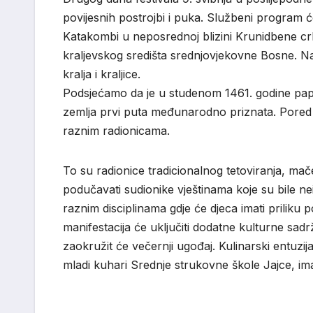
povijesnih postrojbi i puka. Službeni program 
Katakombi u neposrednoj blizini Krunidbene crkv
kraljevskog središta srednjovjekovne Bosne. Na
kralja i kraljice.
Podsjećamo da je u studenom 1461. godine pa
zemlja prvi puta međunarodno priznata. Pored ce
raznim radionicama.
To su radionice tradicionalnog tetoviranja, mače
podučavati sudionike vještinama koje su bile ne
raznim disciplinama gdje će djeca imati priliku p
manifestacija će uključiti dodatne kulturne sa
zaokružit će večernji ugođaj. Kulinarski entuzij
mladi kuhari Srednje strukovne škole Jajce, ima