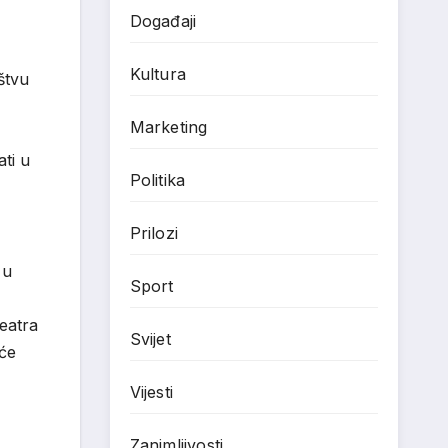
Događaji
Kultura
štvu
Marketing
ti u
Politika
Prilozi
 u
Sport
eatra
Svijet
 će
Vijesti
Zanimljivosti