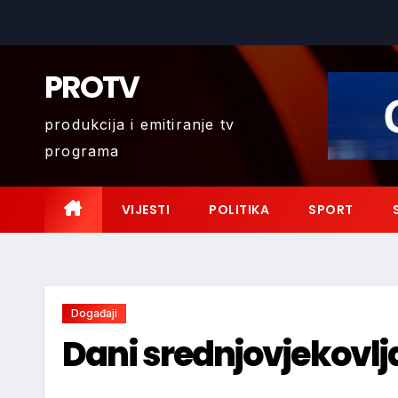
Skip
to
content
PROTV
produkcija i emitiranje tv
programa
VIJESTI
POLITIKA
SPORT
Događaji
Dani srednjovjekovlja 