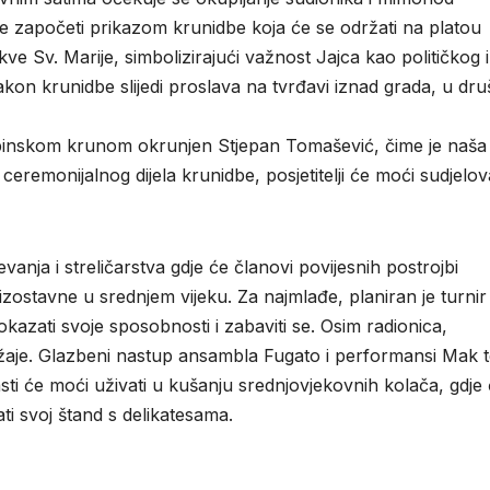
će započeti prikazom krunidbe koja će se održati na platou
e Sv. Marije, simbolizirajući važnost Jajca kao političkog i
kon krunidbe slijedi proslava na tvrđavi iznad grada, u dru
pinskom krunom okrunjen Stjepan Tomašević, čime je naša
remonijalnog dijela krunidbe, posjetitelji će moći sudjelova
vanja i streličarstva gdje će članovi povijesnih postrojbi
izostavne u srednjem vijeku. Za najmlađe, planiran je turnir
okazati svoje sposobnosti i zabaviti se. Osim radionica,
držaje. Glazbeni nastup ansambla Fugato i performansi Mak t
asti će moći uživati u kušanju srednjovjekovnih kolača, gdje
ti svoj štand s delikatesama.