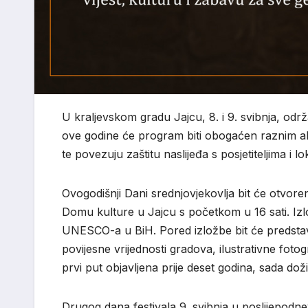
U kraljevskom gradu Jajcu, 8. i 9. svibnja, održa
ove godine će program biti obogaćen raznim akt
te povezuju zaštitu naslijeđa s posjetiteljima i 
Ovogodišnji Dani srednjovjekovlja bit će otvore
Domu kulture u Jajcu s početkom u 16 sati. Iz
UNESCO-a u BiH. Pored izložbe bit će predstavlj
povijesne vrijednosti gradova, ilustrativne fotog
prvi put objavljena prije deset godina, sada doži
Drugog dana festivala 9. svibnja u poslijepodn