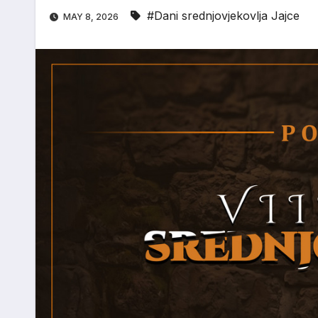
#Dani srednjovjekovlja Jajce
MAY 8, 2026