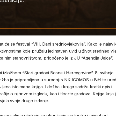
t će se festival “VIII. Dani srednjovjekovlja”. Kako je najavl
ivnostima koje pružaju jedinstven uvid u život srednjeg vij
lokalnim stanovništvom, priopćeno je iz JU “Agencija Jajce”.
ni izložbom “Stari gradovi Bosne i Hercegovine”, 8. svibnja,
ložba je pripremljena u suradnji s NK ICOMOS u BiH te ur
ena istoimena knjiga. Izložba i knjiga sadrže kratki opis i
rafije o njihovom izgledu, kao i tlocrte gradova. Knjiga koja 
vjela svoje drugo izdanje.
evnim satima očekuje se okupljanje sudionika i mimohod