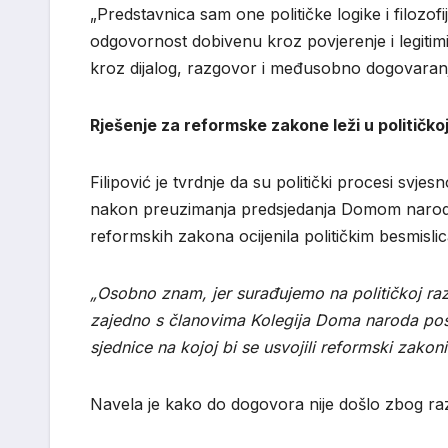
„Predstavnica sam one političke logike i filozofi
odgovornost dobivenu kroz povjerenje i legiti
kroz dijalog, razgovor i međusobno dogovaranje
Rješenje za reformske zakone leži u političkoj 
Filipović je tvrdnje da su politički procesi sv
nakon preuzimanja predsjedanja Domom naroda
reformskih zakona ocijenila političkim besmisli
„Osobno znam, jer surađujemo na političkoj razi
zajedno s članovima Kolegija Doma naroda post
sjednice na kojoj bi se usvojili reformski zakon
Navela je kako do dogovora nije došlo zbog različ