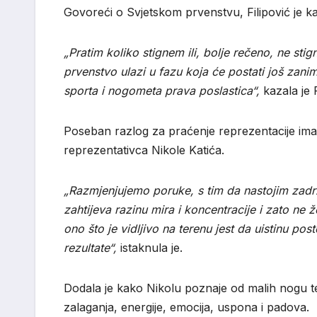
Govoreći o Svjetskom prvenstvu, Filipović je ka
„Pratim koliko stignem ili, bolje rečeno, ne stig
prvenstvo ulazi u fazu koja će postati još zaniml
sporta i nogometa prava poslastica“,
kazala je F
Poseban razlog za praćenje reprezentacije 
reprezentativca Nikole Katića.
„Razmjenjujemo poruke, s tim da nastojim zadr
zahtijeva razinu mira i koncentracije i zato ne 
ono što je vidljivo na terenu jest da uistinu pos
rezultate“,
istaknula je.
Dodala je kako Nikolu poznaje od malih nogu t
zalaganja, energije, emocija, uspona i padova.