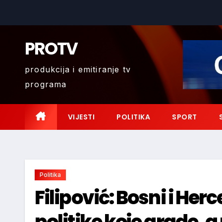
Skip
to
content
PROTV
produkcija i emitiranje tv
programa
VIJESTI
POLITIKA
SPORT
Politika
Filipović: Bosni i He
politike koje grade, a