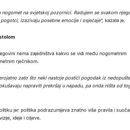
gra nogomet na svjetskoj pozornici. Radujem se svakom njeg
pogotci, izazivaju posebne emocije i osjećaje“,
kazala je.
 stolom
cegovini nema zajedništva kakvo se vidi među nogometnim
ometnim rječnikom.
jerojatno zato što neki nastoje postići pogodak iz nedopušt
 pokušavaju napraviti prekršaj u napadu, pa onda ništa od to
olitiku jer politika podrazumijeva znatno više pravila i suoč
zije, ideje i ciljeve.