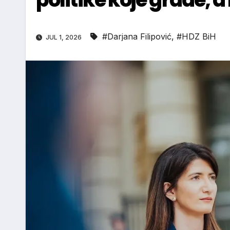
#Darjana Filipović
,
#HDZ BiH
JUL 1, 2026