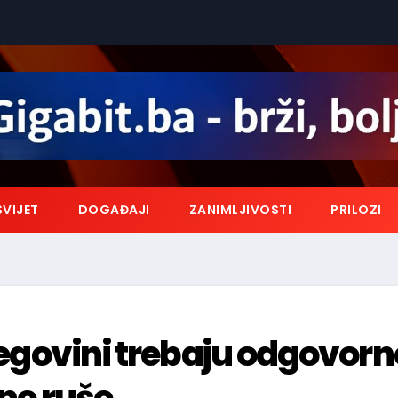
SVIJET
DOGAĐAJI
ZANIMLJIVOSTI
PRILOZI
rcegovini trebaju odgovorn
 ne ruše