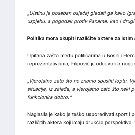
„Uistinu je poseban osjećaj gledati ga kako i
uspjehu, a pogodak protiv Paname, kao i drugi 
Politika mora okupiti različite aktere za istim
Upitana zašto među političarima u Bosni i Her
reprezentativcima, Filipović je odgovorila nog
„Vjerojatno zato što ne znamo spustiti loptu. V
situacije, iz zaleđa, a vjerojatno zato što neki
funkcionira dobro.“
Naglasila je kako je teško uspoređivati sport i p
različitih aktera koji imaju drukčije perspektive, vi