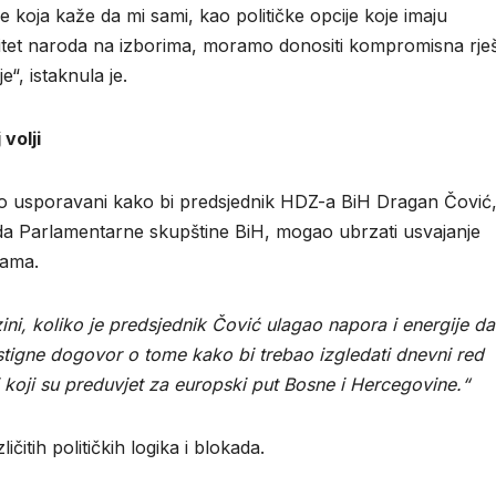
je koja kaže da mi sami, kao političke opcije koje imaju
mitet naroda na izborima, moramo donositi kompromisna rje
“, istaknula je.
volji
jesno usporavani kako bi predsjednik HDZ-a BiH Dragan Čović
 Parlamentarne skupštine BiH, mogao ubrzati usvajanje
cama.
ni, koliko je predsjednik Čović ulagao napora i energije da
igne dogovor o tome kako bi trebao izgledati dnevni red
i koji su preduvjet za europski put Bosne i Hercegovine.“
itih političkih logika i blokada.