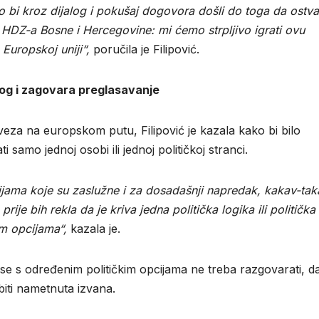
ko bi kroz dijalog i pokušaj dogovora došli do toga da ostva
je HDZ-a Bosne i Hercegovine: mi ćemo strpljivo igrati ovu
Europskoj uniji“,
poručila je Filipović.
alog i zagovara preglasavanje
eza na europskom putu, Filipović je kazala kako bi bilo
samo jednoj osobi ili jednoj političkoj stranci.
ijama koje su zaslužne i za dosadašnji napredak, kakav-tak
ije bih rekla da je kriva jedna politička logika ili politička
kim opcijama“,
kazala je.
da se s određenim političkim opcijama ne treba razgovarati, da
 biti nametnuta izvana.