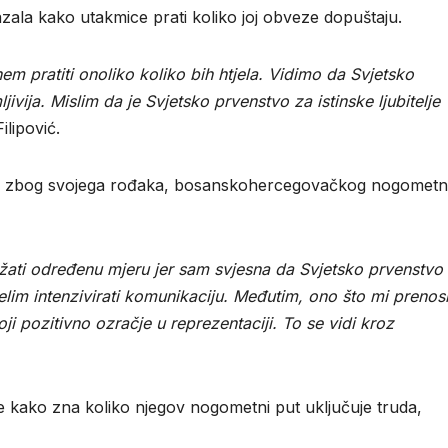
zala kako utakmice prati koliko joj obveze dopuštaju.
nem pratiti onoliko koliko bih htjela. Vidimo da Svjetsko
jivija. Mislim da je Svjetsko prvenstvo za istinske ljubitelje
ilipović.
ima zbog svojega rođaka, bosanskohercegovačkog nogomet
žati određenu mjeru jer sam svjesna da Svjetsko prvenstvo
želim intenzivirati komunikaciju. Međutim, ono što mi prenosi
toji pozitivno ozračje u reprezentaciji. To se vidi kroz
e kako zna koliko njegov nogometni put uključuje truda,