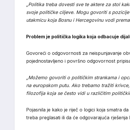
„Politika treba dovesti sve te aktere za stol ka
svoje političke ciljeve. Mogu govoriti s pozici
utakmicu koja Bosnu i Hercegovinu vodi prema 
Problem je politička logika koja odbacuje dij
Govoreći o odgovornosti za neispunjavanje obv
pojednostavljeno i površno odgovornost pripisati 
„Možemo govoriti o političkim strankama i opc
na europskom putu. Ako trebamo tražiti krivce, pr
filozofija koja se često vidi u različitim politič
Pojasnila je kako je riječ o logici koja smatra 
treba preglasati ili da će odgovarajuća rješenja