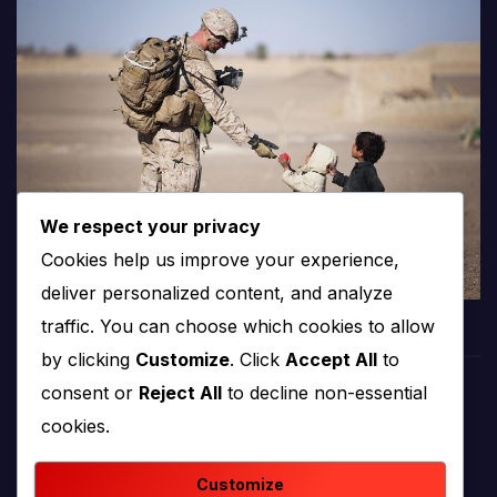
We respect your privacy
Cookies help us improve your experience,
deliver personalized content, and analyze
traffic. You can choose which cookies to allow
by clicking
Customize
. Click
Accept All
to
consent or
Reject All
to decline non-essential
PROTV
cookies.
produkcija i emitiranje tv programa
Customize