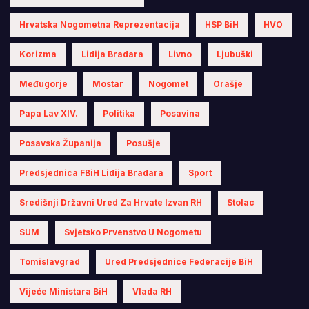
Hrvatska Nogometna Reprezentacija
HSP BiH
HVO
Korizma
Lidija Bradara
Livno
Ljubuški
Međugorje
Mostar
Nogomet
Orašje
Papa Lav XIV.
Politika
Posavina
Posavska Županija
Posušje
Predsjednica FBiH Lidija Bradara
Sport
Središnji Državni Ured Za Hrvate Izvan RH
Stolac
SUM
Svjetsko Prvenstvo U Nogometu
Tomislavgrad
Ured Predsjednice Federacije BiH
Vijeće Ministara BiH
Vlada RH