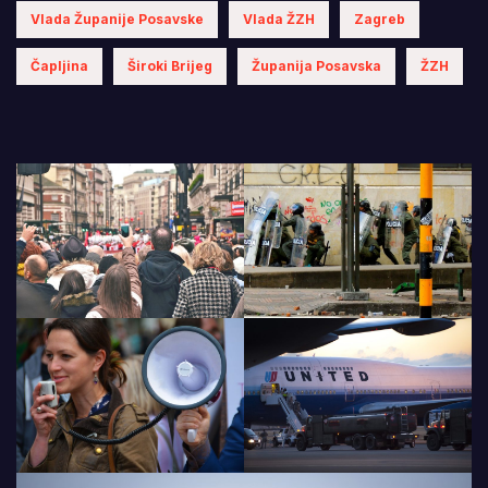
Vlada Županije Posavske
Vlada ŽZH
Zagreb
Čapljina
Široki Brijeg
Županija Posavska
ŽZH