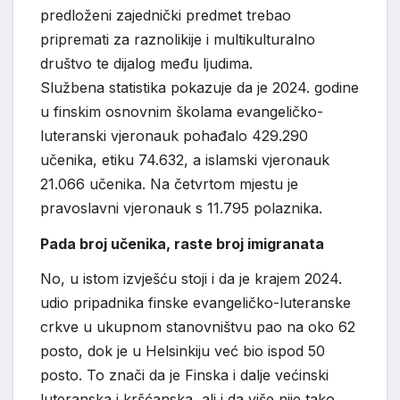
predloženi zajednički predmet trebao
pripremati za raznolikije i multikulturalno
društvo te dijalog među ljudima.
Službena statistika pokazuje da je 2024. godine
u finskim osnovnim školama evangeličko-
luteranski vjeronauk pohađalo 429.290
učenika, etiku 74.632, a islamski vjeronauk
21.066 učenika. Na četvrtom mjestu je
pravoslavni vjeronauk s 11.795 polaznika.
Pada broj učenika, raste broj imigranata
No, u istom izvješću stoji i da je krajem 2024.
udio pripadnika finske evangeličko-luteranske
crkve u ukupnom stanovništvu pao na oko 62
posto, dok je u Helsinkiju već bio ispod 50
posto. To znači da je Finska i dalje većinski
luteranska i kršćanska, ali i da više nije tako