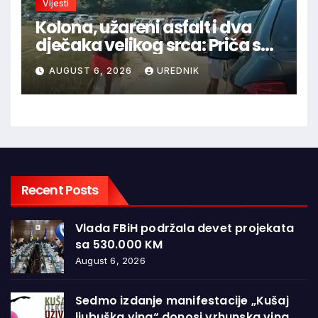
Vijesti
Kolona, užareni asfalt i dva
dječaka velikog srca: Priča s
granice oduševila regiju
AUGUST 6, 2026
UREDNIK
Recent Posts
Vlada FBiH podržala devet projekata
sa 530.000 KM
August 6, 2026
Sedmo izdanje manifestacije „Kušaj
ljubuška vina“ donosi vrhunska vina,