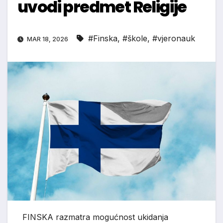
uvodi predmet Religije
#Finska
,
#škole
,
#vjeronauk
MAR 18, 2026
FINSKA razmatra mogućnost ukidanja