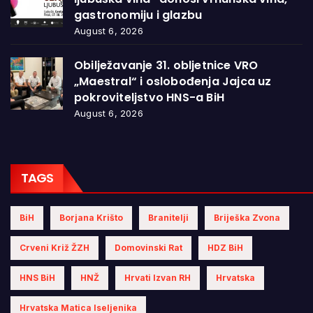
gastronomiju i glazbu
August 6, 2026
Obilježavanje 31. obljetnice VRO
„Maestral“ i oslobođenja Jajca uz
pokroviteljstvo HNS-a BiH
August 6, 2026
TAGS
BiH
Borjana Krišto
Branitelji
Briješka Zvona
Crveni Križ ŽZH
Domovinski Rat
HDZ BiH
HNS BiH
HNŽ
Hrvati Izvan RH
Hrvatska
Hrvatska Matica Iseljenika