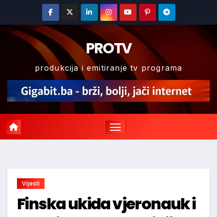
Skip
to
content
PROTV
produkcija i emitiranje tv programa
Vijesti
Finska ukida vjeronauk i