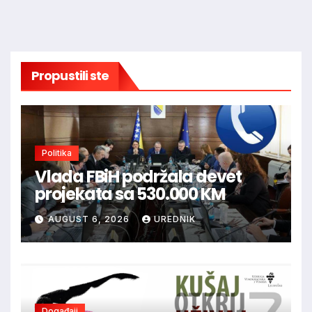
Propustili ste
Politika
Vlada FBiH podržala devet
projekata sa 530.000 KM
AUGUST 6, 2026
UREDNIK
Događaji