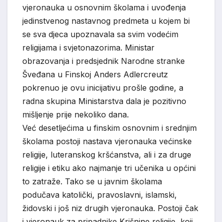
vjeronauka u osnovnim školama i uvođenja
jedinstvenog nastavnog predmeta u kojem bi
se sva djeca upoznavala sa svim vodećim
religijama i svjetonazorima. Ministar
obrazovanja i predsjednik Narodne stranke
Šveđana u Finskoj Anders Adlercreutz
pokrenuo je ovu inicijativu prošle godine, a
radna skupina Ministarstva dala je pozitivno
mišljenje prije nekoliko dana.
Već desetljećima u finskim osnovnim i srednjim
školama postoji nastava vjeronauka većinske
religije, luteranskog kršćanstva, ali i za druge
religije i etiku ako najmanje tri učenika u općini
to zatraže. Tako se u javnim školama
podučava katolički, pravoslavni, islamski,
židovski i još niz drugih vjeronauka. Postoji čak
i vjeronauk za pripadnike Krišnine religije, koji