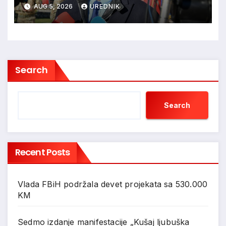
je trebao ući u Vukovar preko
AUG 5, 2026
UREDNIK
Marinaca, Bogdanovaca i
Bršadina
Search
Search
Recent Posts
Vlada FBiH podržala devet projekata sa 530.000
KM
Sedmo izdanje manifestacije „Kušaj ljubuška