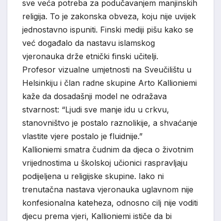
sve veća potreba za podučavanjem manjinskih
religija. To je zakonska obveza, koju nije uvijek
jednostavno ispuniti. Finski mediji pišu kako se
već događalo da nastavu islamskog
vjeronauka drže etnički finski učitelji.
Profesor vizualne umjetnosti na Sveučilištu u
Helsinkiju i član radne skupine Arto Kallioniemi
kaže da dosadašnji model ne odražava
stvarnost: “Ljudi sve manje idu u crkvu,
stanovništvo je postalo raznolikije, a shvaćanje
vlastite vjere postalo je fluidnije.”
Kallioniemi smatra čudnim da djeca o životnim
vrijednostima u školskoj učionici raspravljaju
podijeljena u religijske skupine. Iako ni
trenutačna nastava vjeronauka uglavnom nije
konfesionalna kateheza, odnosno cilj nije voditi
djecu prema vjeri, Kallioniemi ističe da bi