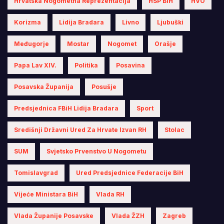
Hrvatska Nogometna Reprezentacija
HSP BiH
HVO
Korizma
Lidija Bradara
Livno
Ljubuški
Međugorje
Mostar
Nogomet
Orašje
Papa Lav XIV.
Politika
Posavina
Posavska Županija
Posušje
Predsjednica FBiH Lidija Bradara
Sport
Središnji Državni Ured Za Hrvate Izvan RH
Stolac
SUM
Svjetsko Prvenstvo U Nogometu
Tomislavgrad
Ured Predsjednice Federacije BiH
Vijeće Ministara BiH
Vlada RH
Vlada Županije Posavske
Vlada ŽZH
Zagreb