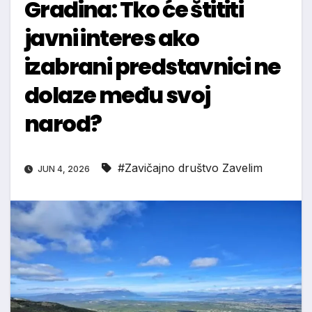
Gradina: Tko će štititi
javni interes ako
izabrani predstavnici ne
dolaze među svoj
narod?
#Zavičajno društvo Zavelim
JUN 4, 2026