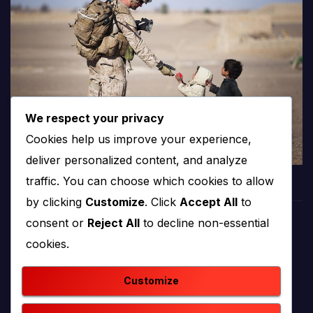
We respect your privacy
Cookies help us improve your experience,
deliver personalized content, and analyze
traffic. You can choose which cookies to allow
by clicking
Customize
. Click
Accept All
to
consent or
Reject All
to decline non-essential
PROTV
cookies.
produkcija i emitiranje tv programa
Customize