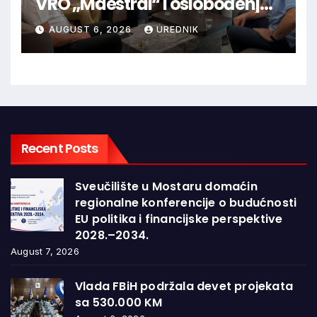
VRO „Maestral“ i oslobođenja
Jajca uz pokroviteljstvo HNS-a
AUGUST 6, 2026
UREDNIK
BiH
Recent Posts
Sveučilište u Mostaru domaćin
regionalne konferencije o budućnosti
EU politika i financijske perspektive
2028.–2034.
August 7, 2026
Vlada FBiH podržala devet projekata
sa 530.000 KM