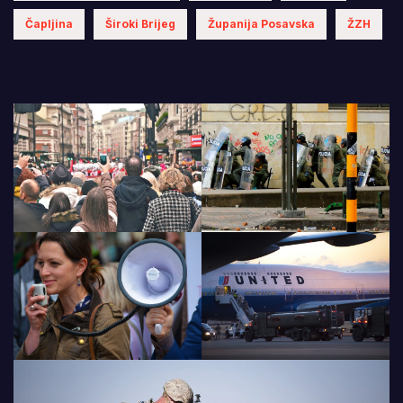
Čapljina
Široki Brijeg
Županija Posavska
ŽZH