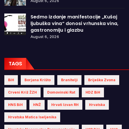
August 6, 2026
Sedmo izdanje manifestacije „Kušaj
ljubuška vina“ donosi vrhunska vina,
gastronomiju i glazbu
August 6, 2026
TAGS
BiH
Borjana Krišto
Branitelji
Briješka Zvona
Crveni Križ ŽZH
Domovinski Rat
HDZ BiH
HNS BiH
HNŽ
Hrvati Izvan RH
Hrvatska
Hrvatska Matica Iseljenika