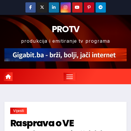
Skip
to
content
PROTV
produkcija i emitiranje tv programa
Vijesti
Rasprava o VE