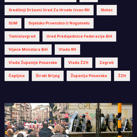
Središnji Državni Ured Za Hrvate Izvan RH
Stolac
SUM
Svjetsko Prvenstvo U Nogometu
Tomislavgrad
Ured Predsjednice Federacije BiH
Vijeće Ministara BiH
Vlada RH
Vlada Županije Posavske
Vlada ŽZH
Zagreb
Čapljina
Široki Brijeg
Županija Posavska
ŽZH