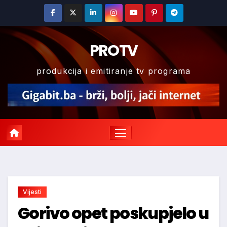
Skip
to
content
PROTV
produkcija i emitiranje tv programa
Vijesti
Gorivo opet poskupjelo u