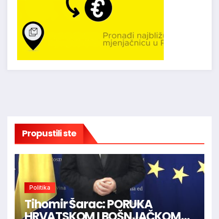
Propustili ste
Politika
Tihomir Šarac: PORUKA
HRVATSKOM I BOŠNJAČKOM