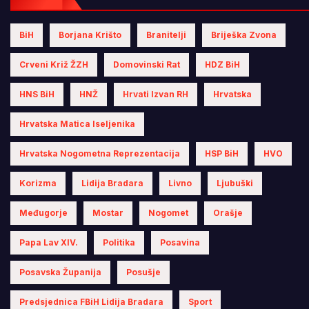
BiH
Borjana Krišto
Branitelji
Briješka Zvona
Crveni Križ ŽZH
Domovinski Rat
HDZ BiH
HNS BiH
HNŽ
Hrvati Izvan RH
Hrvatska
Hrvatska Matica Iseljenika
Hrvatska Nogometna Reprezentacija
HSP BiH
HVO
Korizma
Lidija Bradara
Livno
Ljubuški
Međugorje
Mostar
Nogomet
Orašje
Papa Lav XIV.
Politika
Posavina
Posavska Županija
Posušje
Predsjednica FBiH Lidija Bradara
Sport