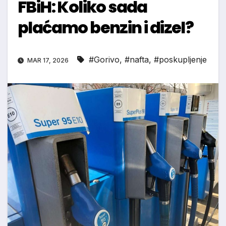
FBiH: Koliko sada
plaćamo benzin i dizel?
#Gorivo
,
#nafta
,
#poskupljenje
MAR 17, 2026