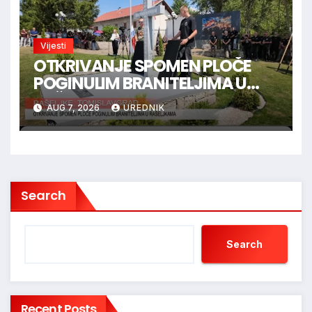
Vijesti
OTKRIVANJE SPOMEN PLOČE
POGINULIM BRANITELJIMA U
RAŠELJKAMA
AUG 7, 2026
UREDNIK
Search
Search
Recent Posts