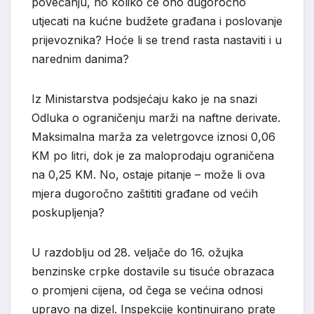
povećanju, no koliko će ono dugoročno
utjecati na kućne budžete građana i poslovanje
prijevoznika? Hoće li se trend rasta nastaviti i u
narednim danima?
Iz Ministarstva podsjećaju kako je na snazi
Odluka o ograničenju marži na naftne derivate.
Maksimalna marža za veletrgovce iznosi 0,06
KM po litri, dok je za maloprodaju ograničena
na 0,25 KM. No, ostaje pitanje – može li ova
mjera dugoročno zaštititi građane od većih
poskupljenja?
U razdoblju od 28. veljače do 16. ožujka
benzinske crpke dostavile su tisuće obrazaca
o promjeni cijena, od čega se većina odnosi
upravo na dizel. Inspekcije kontinuirano prate