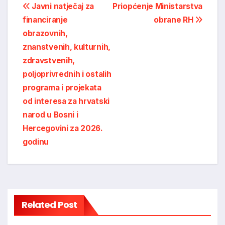
Post
Javni natječaj za
Priopćenje Ministarstva
financiranje
obrane RH
navigation
obrazovnih,
znanstvenih, kulturnih,
zdravstvenih,
poljoprivrednih i ostalih
programa i projekata
od interesa za hrvatski
narod u Bosni i
Hercegovini za 2026.
godinu
Related Post