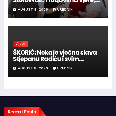
SARDINIJE: Tragovima vjere,
povijesti i viteške tradicije
AUGUST 8, 2026
UREDNIK
Vijesti
ŠKORIĆ: Neka je vječna slava
Stjepanu Radiću i svim
hrvatskim velikanima, a
AUGUST 8, 2026
UREDNIK
vječna zahvalnost hrvatskim
braniteljima
Recent Posts