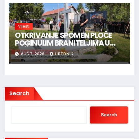
Vijesti
OTKRIVANJE SPOMEN PLOČE
POGINULIM BRANITELJIMA U
RAŠELJKAMA
AUG 7, 2026
UREDNIK
Search
Search