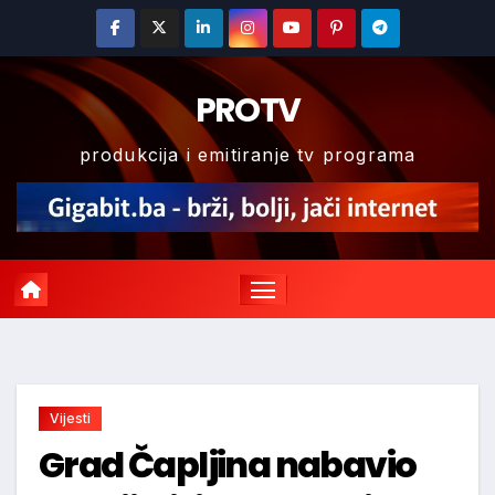
Skip
to
content
PROTV
produkcija i emitiranje tv programa
Vijesti
Grad Čapljina nabavio