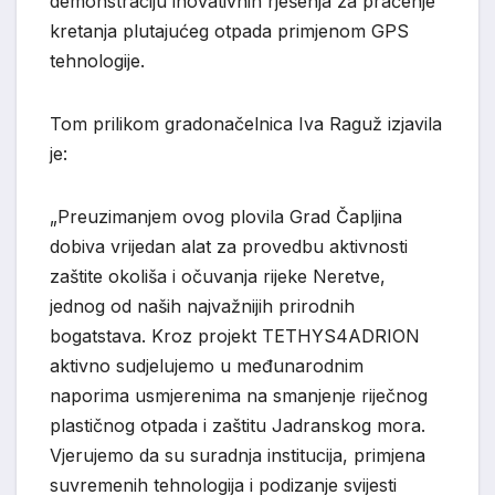
demonstraciju inovativnih rješenja za praćenje
kretanja plutajućeg otpada primjenom GPS
tehnologije.
Tom prilikom gradonačelnica Iva Raguž izjavila
je:
„Preuzimanjem ovog plovila Grad Čapljina
dobiva vrijedan alat za provedbu aktivnosti
zaštite okoliša i očuvanja rijeke Neretve,
jednog od naših najvažnijih prirodnih
bogatstava. Kroz projekt TETHYS4ADRION
aktivno sudjelujemo u međunarodnim
naporima usmjerenima na smanjenje riječnog
plastičnog otpada i zaštitu Jadranskog mora.
Vjerujemo da su suradnja institucija, primjena
suvremenih tehnologija i podizanje svijesti