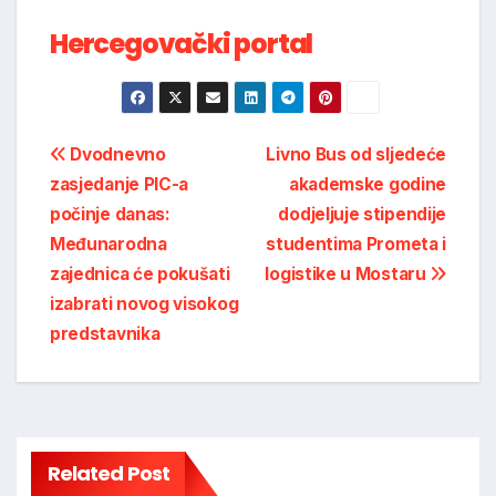
Hercegovački portal
Post
Dvodnevno
Livno Bus od sljedeće
zasjedanje PIC-a
akademske godine
navigation
počinje danas:
dodjeljuje stipendije
Međunarodna
studentima Prometa i
zajednica će pokušati
logistike u Mostaru
izabrati novog visokog
predstavnika
Related Post