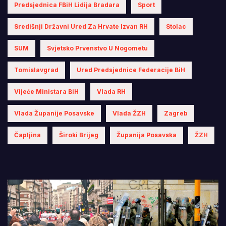
Predsjednica FBiH Lidija Bradara
Sport
Središnji Državni Ured Za Hrvate Izvan RH
Stolac
SUM
Svjetsko Prvenstvo U Nogometu
Tomislavgrad
Ured Predsjednice Federacije BiH
Vijeće Ministara BiH
Vlada RH
Vlada Županije Posavske
Vlada ŽZH
Zagreb
Čapljina
Široki Brijeg
Županija Posavska
ŽZH