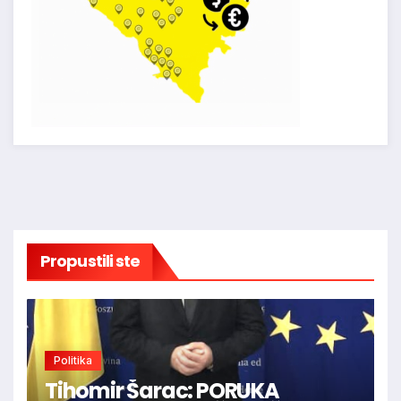
Propustili ste
Politika
Tihomir Šarac: PORUKA