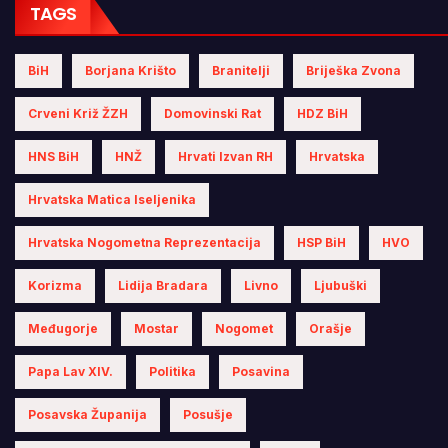
TAGS
BiH
Borjana Krišto
Branitelji
Briješka Zvona
Crveni Križ ŽZH
Domovinski Rat
HDZ BiH
HNS BiH
HNŽ
Hrvati Izvan RH
Hrvatska
Hrvatska Matica Iseljenika
Hrvatska Nogometna Reprezentacija
HSP BiH
HVO
Korizma
Lidija Bradara
Livno
Ljubuški
Međugorje
Mostar
Nogomet
Orašje
Papa Lav XIV.
Politika
Posavina
Posavska Županija
Posušje