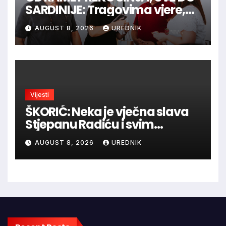
SARDINIJE: Tragovima vjere,
povijesti i viteške tradicije
AUGUST 8, 2026
UREDNIK
Vijesti
ŠKORIĆ: Neka je vječna slava
Stjepanu Radiću i svim
hrvatskim velikanima, a
AUGUST 8, 2026
UREDNIK
vječna zahvalnost hrvatskim
braniteljima