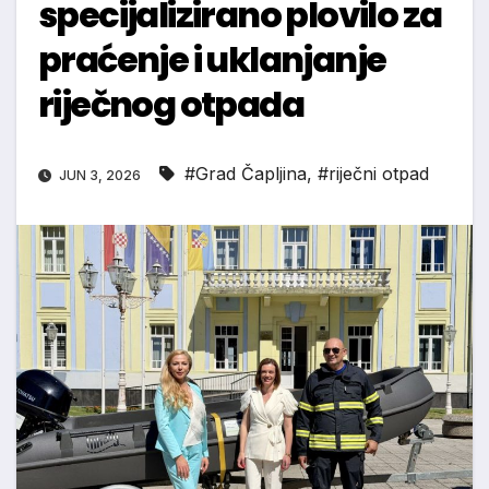
specijalizirano plovilo za
praćenje i uklanjanje
riječnog otpada
#Grad Čapljina
,
#riječni otpad
JUN 3, 2026