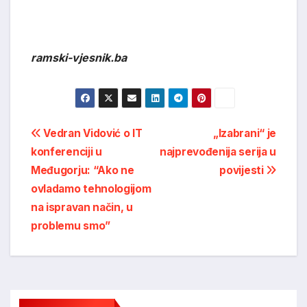
ramski-vjesnik.ba
Post
Vedran Vidović o IT
„Izabrani“ je
konferenciji u
najprevođenija serija u
navigation
Međugorju: “Ako ne
povijesti
ovladamo tehnologijom
na ispravan način, u
problemu smo”