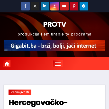
Skip
to
content
PROTV
produkcija i emitiranje tv programa
Zanimljivosti
Hercegovačko-