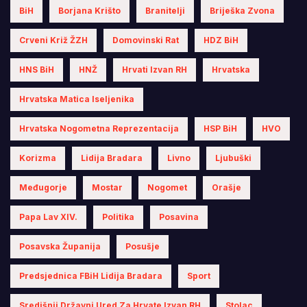
BiH
Borjana Krišto
Branitelji
Briješka Zvona
Crveni Križ ŽZH
Domovinski Rat
HDZ BiH
HNS BiH
HNŽ
Hrvati Izvan RH
Hrvatska
Hrvatska Matica Iseljenika
Hrvatska Nogometna Reprezentacija
HSP BiH
HVO
Korizma
Lidija Bradara
Livno
Ljubuški
Međugorje
Mostar
Nogomet
Orašje
Papa Lav XIV.
Politika
Posavina
Posavska Županija
Posušje
Predsjednica FBiH Lidija Bradara
Sport
Središnji Državni Ured Za Hrvate Izvan RH
Stolac