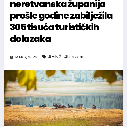
neretvanska županija
prošle godine zabilježila
305 tisuća turističkih
dolazaka
#HNŽ
,
#turizam
MAR 7, 2026