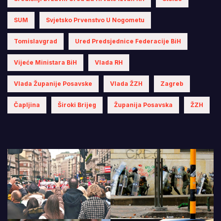
SUM
Svjetsko Prvenstvo U Nogometu
Tomislavgrad
Ured Predsjednice Federacije BiH
Vijeće Ministara BiH
Vlada RH
Vlada Županije Posavske
Vlada ŽZH
Zagreb
Čapljina
Široki Brijeg
Županija Posavska
ŽZH