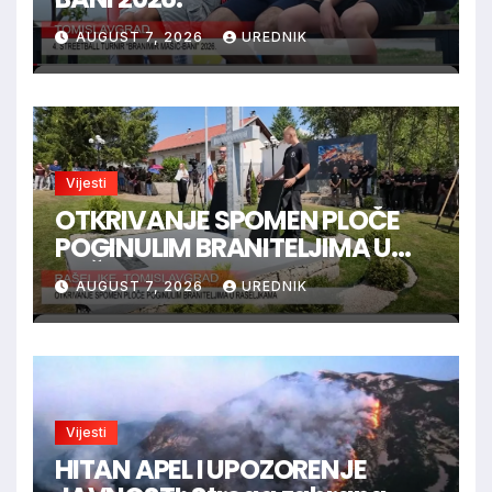
AUGUST 7, 2026
UREDNIK
Vijesti
OTKRIVANJE SPOMEN PLOČE
POGINULIM BRANITELJIMA U
RAŠELJKAMA
AUGUST 7, 2026
UREDNIK
Vijesti
HITAN APEL I UPOZORENJE