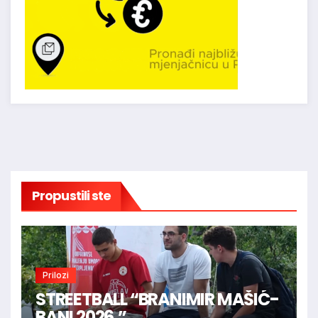
Propustili ste
Prilozi
STREETBALL “BRANIMIR MAŠIĆ-
BANI 2026.”