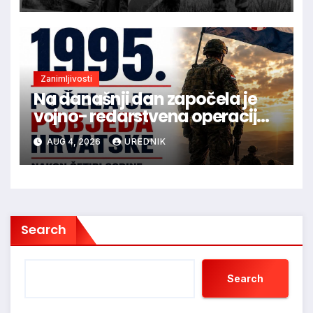
Zanimljivosti
Na današnji dan započela je
vojno- redarstvena operacija
Oluja
AUG 4, 2026
UREDNIK
Search
Search