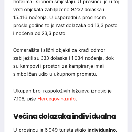
hotelima i sličnom smještaju. U prosincu je u toj
vrsti objekata zabilježeno 9.232 dolaska i
15.416 noćenja. U usporedbi s prosincem
prošle godine to je rast dolazaka od 13,3 posto
i noćenja od 23,3 posto.
Odmarališta i slični objekti za kraći odmor
zabilježili su 333 dolaska i 1.034 noćenja, dok
su kampovi i prostori za kampiranje imali
simboličan udio u ukupnom prometu.
Ukupan broj raspoloživih ležajeva iznosio je
7.106, piše
Hercegovina.info
.
Većina dolazaka individualna
U prosincu je 6.949 turista stiglo
individualno
,