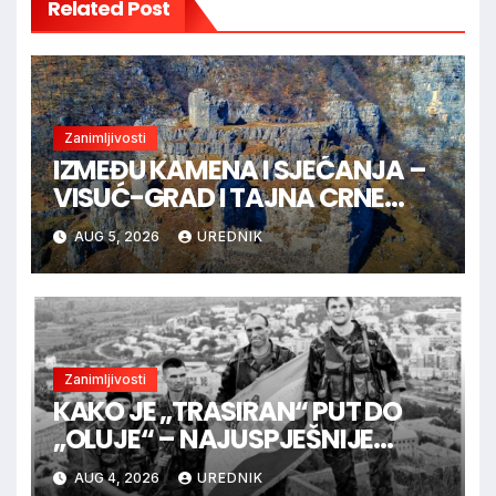
Related Post
Zanimljivosti
IZMEĐU KAMENA I SJEĆANJA –
VISUĆ-GRAD I TAJNA CRNE
KRALJICE
AUG 5, 2026
UREDNIK
Zanimljivosti
KAKO JE „TRASIRAN“ PUT DO
„OLUJE“ – NAJUSPJEŠNIJE
VOJNE OPERACIJE U
AUG 4, 2026
UREDNIK
HRVATSKOJ POVIJESTI