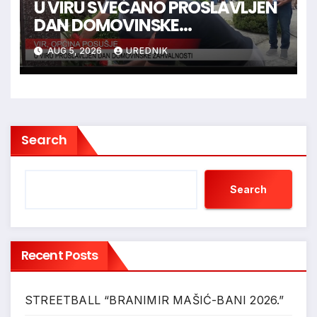
U VIRU SVEČANO PROSLAVLJEN
DAN DOMOVINSKE
ZAHVALNOSTI
AUG 5, 2026
UREDNIK
Search
Search
Recent Posts
STREETBALL “BRANIMIR MAŠIĆ-BANI 2026.”