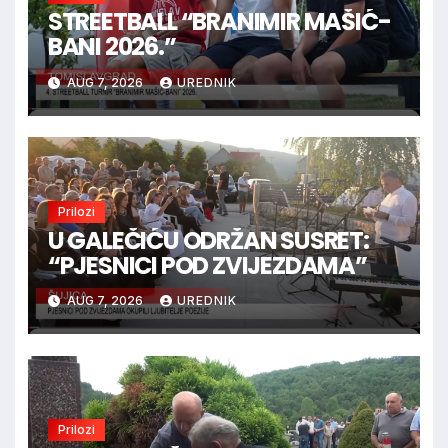
STREETBALL “BRANIMIR MAŠIĆ-
BANI 2026.”
AUG 7, 2026
UREDNIK
Prilozi
U GALEČIĆU ODRŽAN SUSRET:
“PJESNICI POD ZVIJEZDAMA”
AUG 7, 2026
UREDNIK
Prilozi