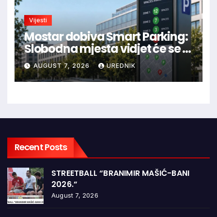
Vijesti
Mostar dobiva Smart Parking:
Slobodna mjesta vidjet će se u
aplikaciji
AUGUST 7, 2026
UREDNIK
Recent Posts
STREETBALL “BRANIMIR MAŠIĆ-BANI
2026.”
August 7, 2026