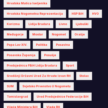
Hrvatska Matica Iseljenika
Hrvatska Nogometna Reprezentacija
HSP BiH
HVO
Korizma
Lidija Bradara
Livno
Ljubuški
Međugorje
Mostar
Nogomet
Orašje
Papa Lav XIV.
Politika
Posavina
Posavska Županija
Posušje
Predsjednica FBiH Lidija Bradara
Sport
Središnji Državni Ured Za Hrvate Izvan RH
Stolac
SUM
Svjetsko Prvenstvo U Nogometu
Tomislavgrad
Ured Predsjednice Federacije BiH
Vijeće Ministara BiH
Vlada RH