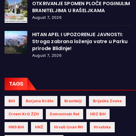
OTKRIVANJE SPOMEN PLOČE POGINULIM
BRANITELJIMA U RAŠELJKAMA
August 7, 2026
HITAN APEL I UPOZORENJE JAVNOSTI:
Stroga zabrana loženja vatre u Parku
prirode Blidinje!
August 7, 2026
TAGS
BiH
Borjana Krišto
Branitelji
Briješka Zvona
Crveni Križ ŽZH
Domovinski Rat
HDZ BiH
HNS BiH
HNŽ
Hrvati Izvan RH
Hrvatska