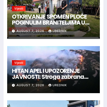
Vijesti
OTKRIVANJE SPOMEN PLOČE
POGINULIM BRANITELJIMA U
RAŠELJKAMA
AUGUST 7, 2026
UREDNIK
Vijesti
HITAN APEL I UPOZORENJE
JAVNOSTI: Stroga zabrana
loženja vatre u Parku prirode
AUGUST 7, 2026
UREDNIK
Blidinje!