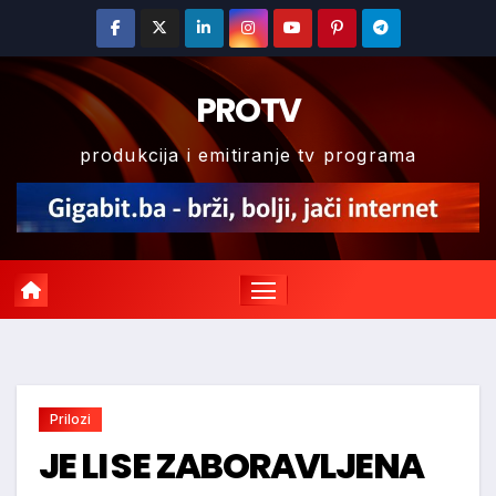
Skip
to
content
PROTV
produkcija i emitiranje tv programa
Prilozi
JE LI SE ZABORAVLJENA