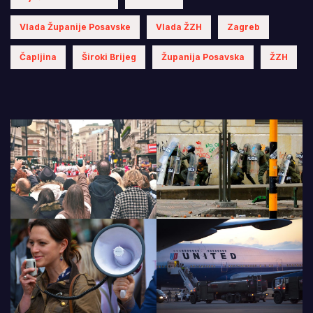
Vlada Županije Posavske
Vlada ŽZH
Zagreb
Čapljina
Široki Brijeg
Županija Posavska
ŽZH