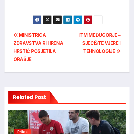
Post
MINISTRICA
ITM MEĐUGORJE –
ZDRAVSTVA RH IRENA
SJECIŠTE VJERE I
navigation
HRSTIĆ POSJETILA
TEHNOLOGIJE
ORAŠJE
Related Post
Prilozi