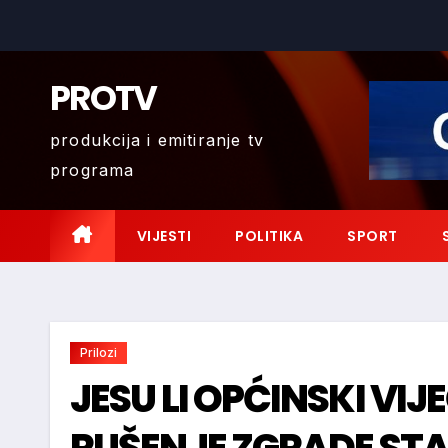
Skip
to
content
PROTV
produkcija i emitiranje tv
programa
VIJESTI
POLITIKA
SPORT
Prilozi
JESU LI OPĆINSKI VIJ
RUŠENJE ZGRADE ST