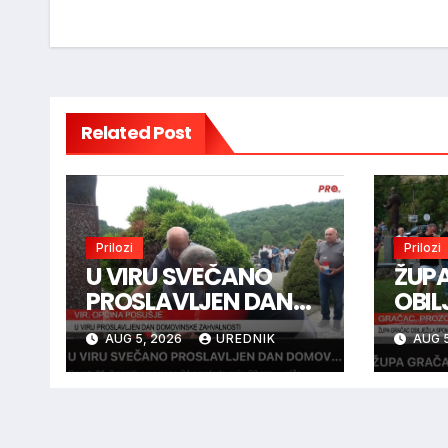
navigation
Related Post
Prilozi
Prilozi
U VIRU SVEČANO
ŽUP
PROSLAVLJEN DAN
OBIL
DOMOVINSKE
SPO
AUG 5, 2026
UREDNIK
AUG 5
ZAHVALNOSTI
BOJ