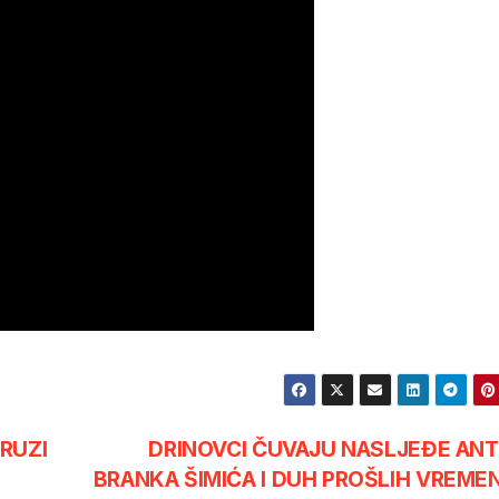
RUZI
DRINOVCI ČUVAJU NASLJEĐE AN
BRANKA ŠIMIĆA I DUH PROŠLIH VREME