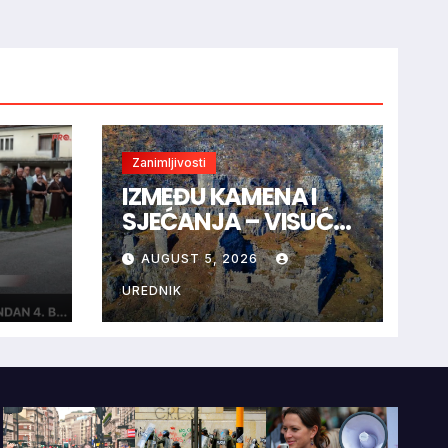
Zanimljivosti
IZMEĐU KAMENA I
SJEĆANJA – VISUĆ-
GRAD I TAJNA CRNE
AUGUST 5, 2026
”
KRALJICE
UREDNIK