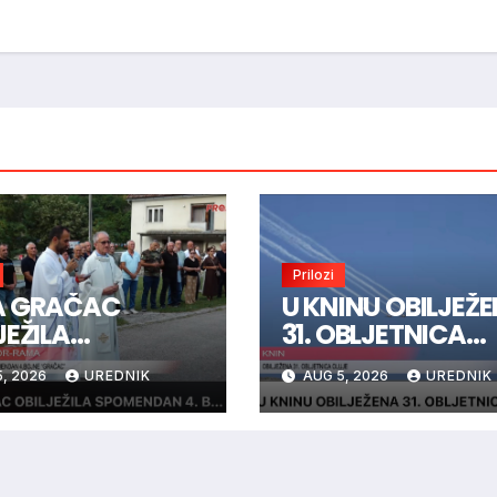
Prilozi
A GRAČAC
U KNINU OBILJEŽ
JEŽILA
31. OBLJETNICA
MENDAN 4.
OLUJE
, 2026
UREDNIK
AUG 5, 2026
UREDNIK
NE “GRAČAC”