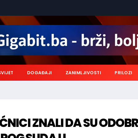
SVIJET
DOGAĐAJI
ZANIMLJIVOSTI
PRILOZI
EĆNICI ZNALI DA SU ODOBR
AROG SUDA U