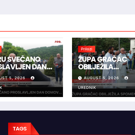
Prilozi
IRU SVEČANO
ŽUPA GRAČAC
SLAVLJEN DAN
OBILJEŽILA
OVINSKE
SPOMENDAN 4.
UST 5, 2026
AUGUST 5, 2026
VALNOSTI
BOJNE “GRAČAC
K
UREDNIK
TAGS