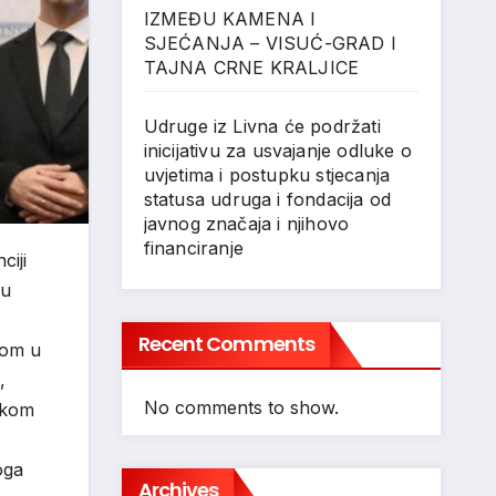
IZMEĐU KAMENA I
SJEĆANJA – VISUĆ-GRAD I
TAJNA CRNE KRALJICE
Udruge iz Livna će podržati
inicijativu za usvajanje odluke o
uvjetima i postupku stjecanja
statusa udruga i fondacija od
javnog značaja i njihovo
financiranje
ciji
 u
Recent Comments
com u
,
No comments to show.
tskom
oga
Archives