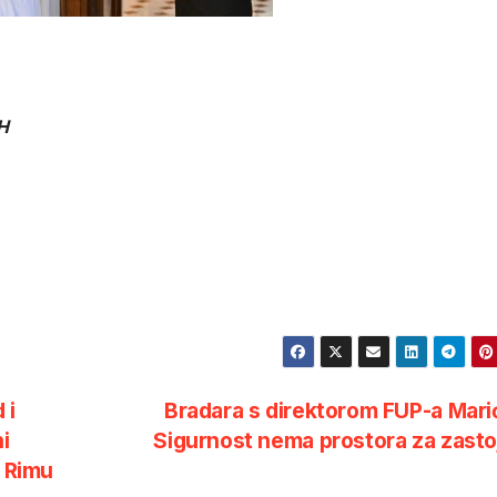
H
 i
Bradara s direktorom FUP-a Mar
i
Sigurnost nema prostora za zast
 u Rimu