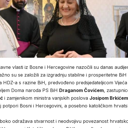
davne vlasti iz Bosne i Hercegovine nazočili su danas audijen
ažno su se založili za izgradnju stabilne i prosperitetne BiH
ka HDZ-a s razine BiH, predvođeno predsjedateljicom Vijeća
teljem Doma naroda PS BiH
Draganom Čovićem
, zastupni
ić
i zamjenikom ministra vanjskih poslova
Josipom Brkićem
noj potpori Bosni i Hercegovini, a posebno katoličkom hrva
boko odražava stvarnost i neodvojivu povezanost hrvatsk