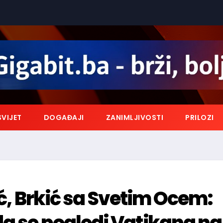
SVIJET
DOGAĐAJI
ZANIMLJIVOSTI
PRILOZI
ić, Brkić sa Svetim Ocem:
a se pogledi Vatikana na