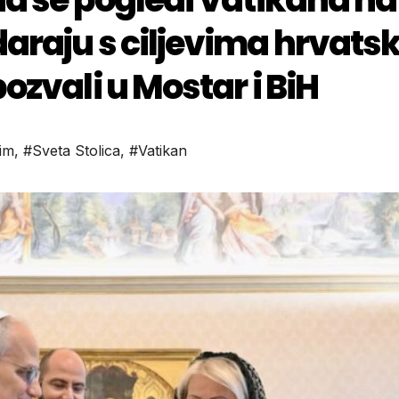
raju s ciljevima hrvatsk
zvali u Mostar i BiH
im
,
#Sveta Stolica
,
#Vatikan