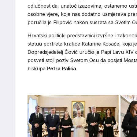
odlučnost da, unatoč izazovima, ostanemo ustraj
osobne vjere, koja nas dodatno usmjerava prem
poručila je Filipović nakon susreta sa Svetim 
Hrvatski politički predstavnici izvršne i zakono
statuu portreta kraljice Katarine Kosače, koja 
Dopredsjedatelj Čović uručio je Papi Lavu XIV
posveti stoji poziv Svetom Ocu da posjeti Mos
biskupa
Petra Palića
.