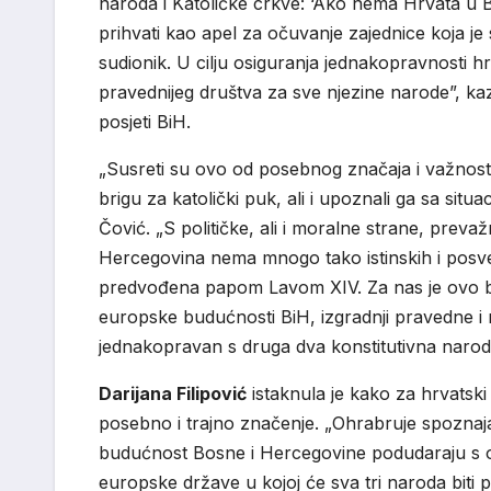
naroda i Katoličke crkve: ‘Ako nema Hrvata u 
prihvati kao apel za očuvanje zajednice koja je st
sudionik. U cilju osiguranja jednakopravnosti hr
pravednijeg društva za sve njezine narode”, kaz
posjeti BiH.
„Susreti su ovo od posebnog značaja i važnosti
brigu za katolički puk, ali i upoznali ga sa sit
Čović. „S političke, ali i moralne strane, preva
Hercegovina nema mnogo tako istinskih i posveć
predvođena papom Lavom XIV. Za nas je ovo bil
europske budućnosti BiH, izgradnji pravedne i 
jednakopravan s druga dva konstitutivna naroda
Darijana Filipović
istaknula je kako za hrvatski
posebno i trajno značenje. „Ohrabruje spoznaj
budućnost Bosne i Hercegovine podudaraju s on
europske države u kojoj će sva tri naroda bit