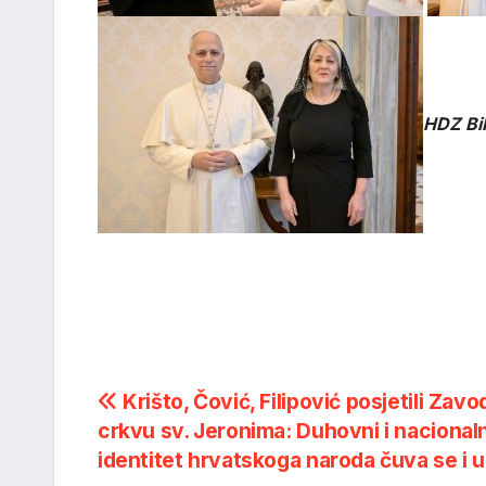
HDZ Bi
Post
Krišto, Čović, Filipović posjetili Zavod
crkvu sv. Jeronima: Duhovni i nacionaln
navigation
identitet hrvatskoga naroda čuva se i