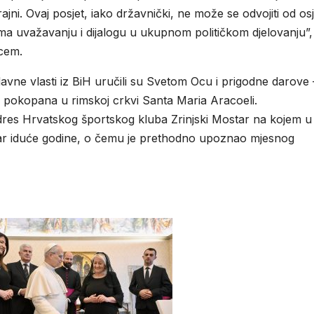
ni. Ovaj posjet, iako državnički, ne može se odvojiti od os
a uvažavanju i dijalogu u ukupnom političkom djelovanju”,
Ocem.
davne vlasti iz BiH uručili su Svetom Ocu i prigodne darove 
je pokopana u rimskoj crkvi Santa Maria Aracoeli.
 dres Hrvatskog športskog kluba Zrinjski Mostar na kojem u
tar iduće godine, o čemu je prethodno upoznao mjesnog