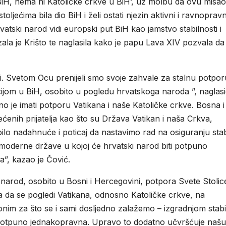
BiH, nema ni Katoličke crkve u BiH’, uz molbu da ovu misao
oljećima bila dio BiH i želi ostati njezin aktivni i ravnopravn
vatski narod vidi europski put BiH kao jamstvo stabilnosti i
ala je Krišto te naglasila kako je papu Lava XIV pozvala da
. Svetom Ocu prenijeli smo svoje zahvale za stalnu potporu
uacijom u BiH, osobito u pogledu hrvatskoga naroda ”, naglasi
žno je imati potporu Vatikana i naše Katoličke crkve. Bosna i
enih prijatelja kao što su Država Vatikan i naša Crkva,
o nadahnuće i poticaj da nastavimo rad na osiguranju stabi
moderne države u kojoj će hrvatski narod biti potpuno
”, kazao je Čović.
 narod, osobito u Bosni i Hercegovini, potpora Svete Stolic
a da se pogledi Vatikana, odnosno Katoličke crkve, na
im za što se i sami dosljedno zalažemo – izgradnjom stabi
i potpuno jednakopravna. Upravo to dodatno učvršćuje našu