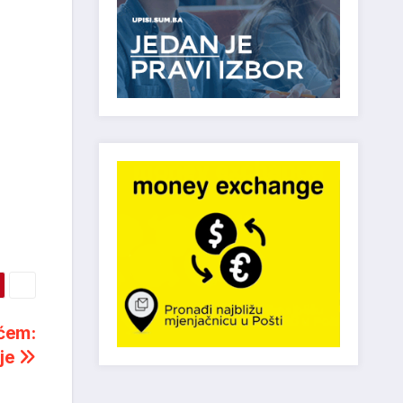
ićem:
oje