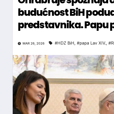
budućnost BiH poduda
predstavnika. Papu po
#HDZ BiH
,
#papa Lav XIV.
,
#R
MAR 26, 2026