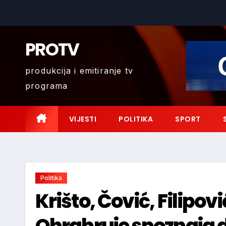
Skip
to
content
PROTV
produkcija i emitiranje tv
programa
VIJESTI
POLITIKA
SPORT
Politika
Krišto, Čović, Filipov
Ohrabruje spoznaja d