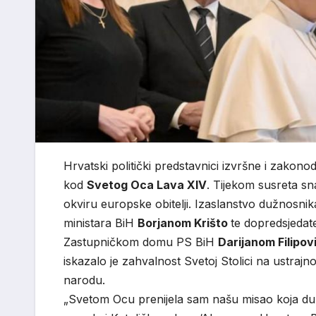
Hrvatski politički predstavnici izvršne i zakono
kod
Svetog Oca Lava XIV
. Tijekom susreta sn
okviru europske obitelji. Izaslanstvo dužnosni
ministara BiH
Borjanom Krišto
te dopredsjeda
Zastupničkom domu PS BiH
Darijanom Filipov
iskazalo je zahvalnost Svetoj Stolici na ustraj
narodu.
„Svetom Ocu prenijela sam našu misao koja du