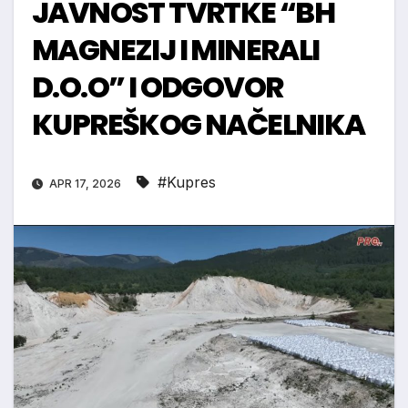
JAVNOST TVRTKE “BH
MAGNEZIJ I MINERALI
D.O.O” I ODGOVOR
KUPREŠKOG NAČELNIKA
#Kupres
APR 17, 2026