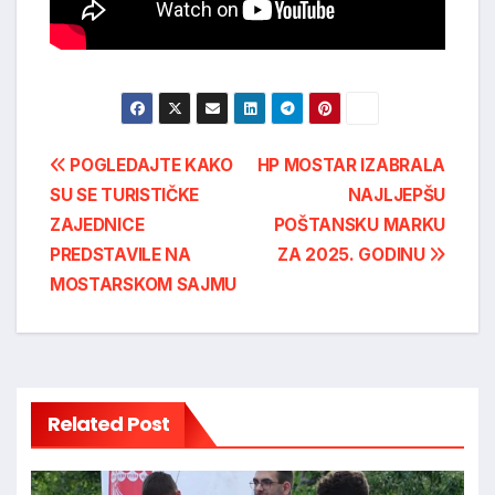
Post
POGLEDAJTE KAKO
HP MOSTAR IZABRALA
SU SE TURISTIČKE
NAJLJEPŠU
navigation
ZAJEDNICE
POŠTANSKU MARKU
PREDSTAVILE NA
ZA 2025. GODINU
MOSTARSKOM SAJMU
Related Post