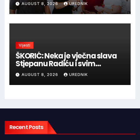
povijesti i viteške tradicije
AUGUST 8, 2026
UREDNIK
Vijesti
ŠKORIĆ: Neka je vječna slava
Stjepanu Radiću i svim
hrvatskim velikanima, a
AUGUST 8, 2026
UREDNIK
vječna zahvalnost hrvatskim
braniteljima
Recent Posts