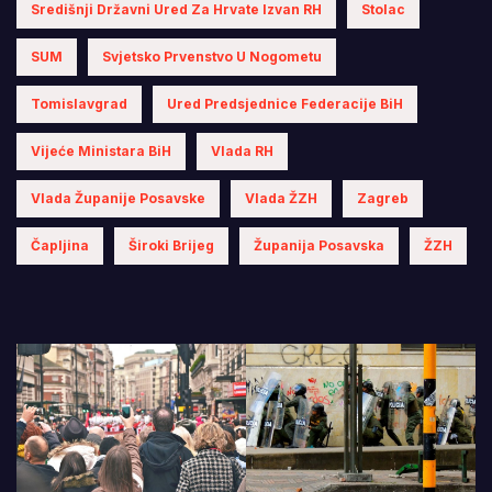
Središnji Državni Ured Za Hrvate Izvan RH
Stolac
SUM
Svjetsko Prvenstvo U Nogometu
Tomislavgrad
Ured Predsjednice Federacije BiH
Vijeće Ministara BiH
Vlada RH
Vlada Županije Posavske
Vlada ŽZH
Zagreb
Čapljina
Široki Brijeg
Županija Posavska
ŽZH