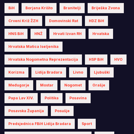
BiH
Borjana Krišto
Branitelji
Briješka Zvona
Crveni Križ ŽZH
Domovinski Rat
HDZ BiH
HNS BiH
HNŽ
Hrvati Izvan RH
Hrvatska
Hrvatska Matica Iseljenika
Hrvatska Nogometna Reprezentacija
HSP BiH
HVO
Korizma
Lidija Bradara
Livno
Ljubuški
Međugorje
Mostar
Nogomet
Orašje
Papa Lav XIV.
Politika
Posavina
Posavska Županija
Posušje
Predsjednica FBiH Lidija Bradara
Sport