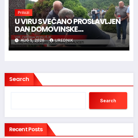
Prilozi
U VIRU SVEČANO PROSLAVLJEN
DAN DOMOVINSKE
ZAHVALNOSTI
AUG 5, 2026
UREDNIK
Search
Search
Recent Posts