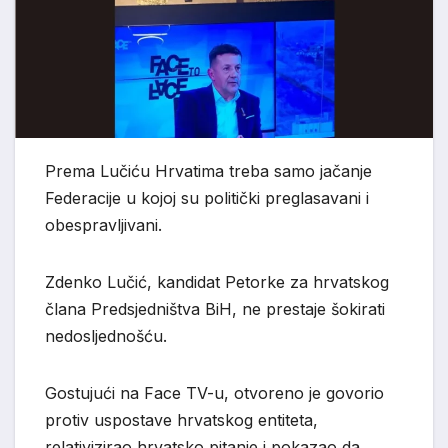
Prema Lučiću Hrvatima treba samo jačanje
Federacije u kojoj su politički preglasavani i
obespravljivani.
Zdenko Lučić, kandidat Petorke za hrvatskog
člana Predsjedništva BiH, ne prestaje šokirati
nedosljednošću.
Gostujući na Face TV-u, otvoreno je govorio
protiv uspostave hrvatskog entiteta,
relativizirao hrvatsko pitanje i pokazao da