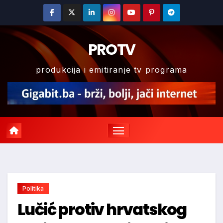
Skip
to
content
PROTV
produkcija i emitiranje tv programa
Politika
Lučić protiv hrvatskog