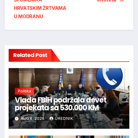
HRVATSKIM ŽRTVAMA
U MODRANU
Related Post
Politika
Vlada FBiH podržala devet
projekata sa 530.000 KM
AUG 6, 2026
UREDNIK