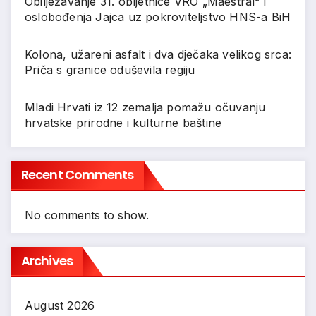
Obilježavanje 31. obljetnice VRO „Maestral“ i
oslobođenja Jajca uz pokroviteljstvo HNS-a BiH
Kolona, užareni asfalt i dva dječaka velikog srca:
Priča s granice oduševila regiju
Mladi Hrvati iz 12 zemalja pomažu očuvanju
hrvatske prirodne i kulturne baštine
Recent Comments
No comments to show.
Archives
August 2026