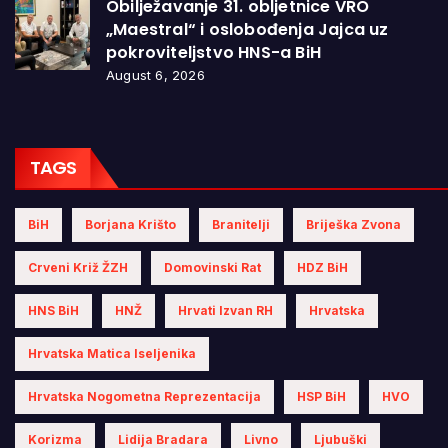
Obilježavanje 31. obljetnice VRO
„Maestral“ i oslobođenja Jajca uz
pokroviteljstvo HNS-a BiH
August 6, 2026
TAGS
BiH
Borjana Krišto
Branitelji
Briješka Zvona
Crveni Križ ŽZH
Domovinski Rat
HDZ BiH
HNS BiH
HNŽ
Hrvati Izvan RH
Hrvatska
Hrvatska Matica Iseljenika
Hrvatska Nogometna Reprezentacija
HSP BiH
HVO
Korizma
Lidija Bradara
Livno
Ljubuški