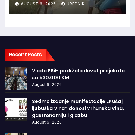
granice oduševila regiju
AUGUST 6, 2026
UREDNIK
Recent Posts
Vlada FBiH podržala devet projekata
sa 530.000 KM
August 6, 2026
Sedmo izdanje manifestacije „Kušaj
ljubuška vina“ donosi vrhunska vina,
gastronomiju i glazbu
August 6, 2026