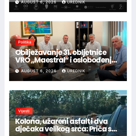
AUGUST 6, 2026
UREDNIK
glazbu
Politika
Obilježavanje 31. obljetnice
VRO „Maestral“ i oslobođenja
Jajca uz pokroviteljstvo HNS-a
AUGUST 6, 2026
UREDNIK
BiH
Vijesti
Kolona, užareni asfalt i dva
dječaka velikog srca: Priča s