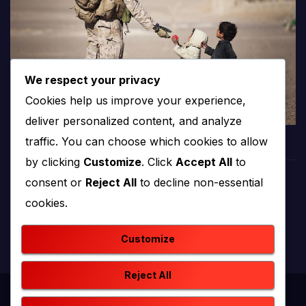
We respect your privacy
Cookies help us improve your experience,
deliver personalized content, and analyze
traffic. You can choose which cookies to allow
by clicking
Customize
. Click
Accept All
to
consent or
Reject All
to decline non-essential
PROTV
cookies.
produkcija i emitiranje tv programa
Customize
Reject All
Proudly powered by WordPress
|
Theme: newstack by