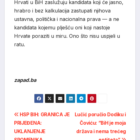
Hrvati u BiH zaslužuju kandidata koji će jasno,
hrabro i bez kalkulacija zastupati njihova
ustavna, politička i nacionalna prava — a ne
kandidata kojemu plješću oni koji nastoje
Hrvate poraziti u miru. Ono što nisu uspjeli u
ratu.
zapad.ba
Post
HSP BIH: GRANICA JE
Lučić poručio Dodiku i
PRIJEĐENA:
Čoviću: ”BiH je moja
navigation
UKLANJENJE
država i nema trećeg
SPOMENIKA
entiteta”