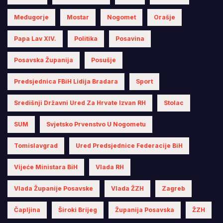
Međugorje
Mostar
Nogomet
Orašje
Papa Lav XIV.
Politika
Posavina
Posavska Županija
Posušje
Predsjednica FBiH Lidija Bradara
Sport
Središnji Državni Ured Za Hrvate Izvan RH
Stolac
SUM
Svjetsko Prvenstvo U Nogometu
Tomislavgrad
Ured Predsjednice Federacije BiH
Vijeće Ministara BiH
Vlada RH
Vlada Županije Posavske
Vlada ŽZH
Zagreb
Čapljina
Široki Brijeg
Županija Posavska
ŽZH