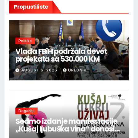
Propustili ste
Politika
Vlada FBiH podržala devet
projekata sa 530.000 KM
AUGUST 6, 2026
UREDNIK
Događaji
Sedmo izdanje manifestacije
„Kušaj ljubuška vina“ donosi
vrhunska vina, gastronomiju i