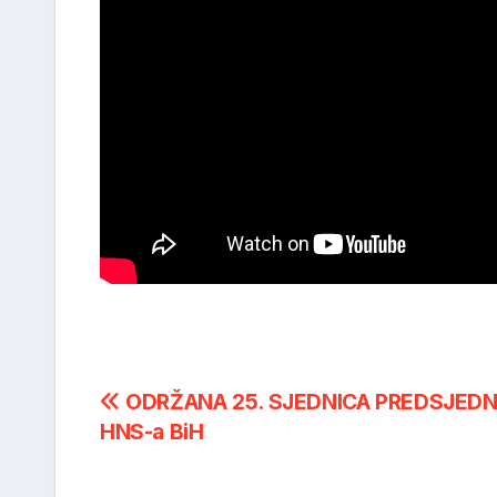
Post
ODRŽANA 25. SJEDNICA PREDSJEDN
HNS-a BiH
navigation