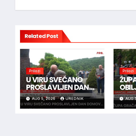
Related Post
Prilozi
Prilozi
U VIRU SVEČANO
ŽUP
PROSLAVLJEN DAN
OBIL
DOMOVINSKE
SPO
AUG 5, 2026
UREDNIK
AUG 5
ZAHVALNOSTI
BOJ