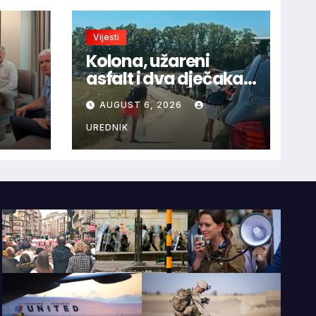
Vijesti
Kolona, užareni
asfalt i dva dječaka
velikog srca: Priča s
AUGUST 6, 2026
ca uz
granice oduševila
HNS-
regiju
UREDNIK