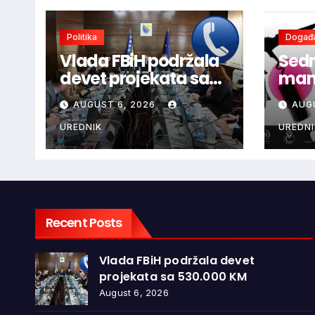
Politika
Događa
Vlada FBiH podržala
Sedm
devet projekata sa
mani
530.000 KM
ljub
AUGUST 6, 2026
AUG
dono
vina
UREDNIK
UREDNI
glaz
Recent Posts
Vlada FBiH podržala devet
projekata sa 530.000 KM
August 6, 2026