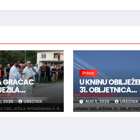
Prilozi
A GRAČAC
U KNINU OBILJEŽ
JEŽILA
31. OBLJETNICA
MENDAN 4.
OLUJE
, 2026
UREDNIK
AUG 5, 2026
UREDNIK
NE “GRAČAC”