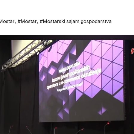
Mostar
,
#Mostar
,
#Mostarski sajam gospodarstva