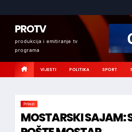
Skip
to
content
PROTV
produkcija i emitiranje tv
programa
VIJESTI
POLITIKA
SPORT
Prilozi
MOSTARSKI SAJAM: 
POŠTE MOSTAR