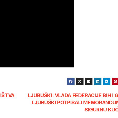
IŠTVA
LJUBUŠKI: VLADA FEDERACIJE BIH I 
LJUBUŠKI POTPISALI MEMORANDU
SIGURNU KU