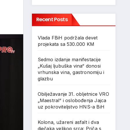
Recent Posts
Vlada FBiH podržala devet
projekata sa 530.000 KM
Sedmo izdanje manifestacije
„Kušaj ljubuška vina“ donosi
vrhunska vina, gastronomiju i
glazbu
Obilježavanje 31. obljetnice VRO
„Maestral“ i oslobođenja Jajca
uz pokroviteljstvo HNS-a BiH
Kolona, užareni asfalt i dva
dječaka velikog srca: Priča s