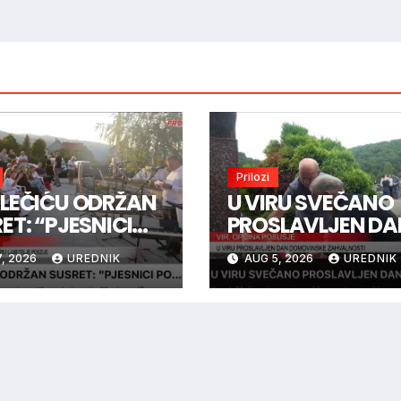
Prilozi
LEČIĆU ODRŽAN
U VIRU SVEČANO
ET: “PJESNICI
PROSLAVLJEN DA
 ZVIJEZDAMA”
DOMOVINSKE
, 2026
UREDNIK
AUG 5, 2026
UREDNIK
ZAHVALNOSTI