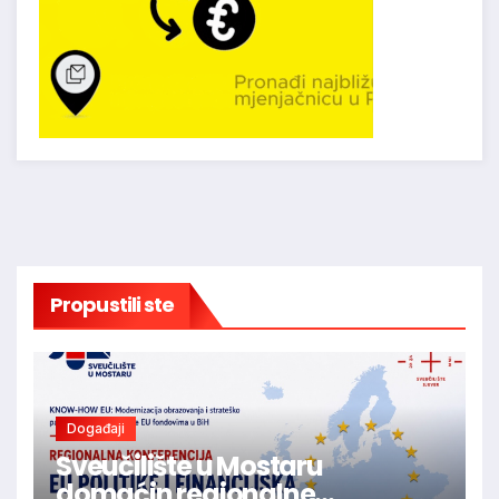
Propustili ste
Događaji
Sveučilište u Mostaru
domaćin regionalne