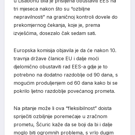
u Lisabonu bila je prisiljena obustaviti EES na
tri mjeseca nakon što su “ozbiljne
nepravilnosti” na graničnoj kontroli dovele do
prekomjernog čekanja, koje je, prema
izvješćima, dosezalo čak sedam sati.
Europska komisija objavila je da će nakon 10.
travnja države članice EU i dalje moći
djelomično obustaviti rad EES-a gdje je to
potrebno na dodatno razdoblje od 90 dana, s
mogućim produljenjem od 60 dana kako bi se
pokrilo ljetno razdoblje povećanog prometa.
Na pitanje može li ova “fleksibilnost” doista
spriječiti ozbiljnije poremećaje u zračnom
prometu, Šćuric kaže da se boji da bi i dalje
moglo biti ogromnih problema, s vrlo dugim