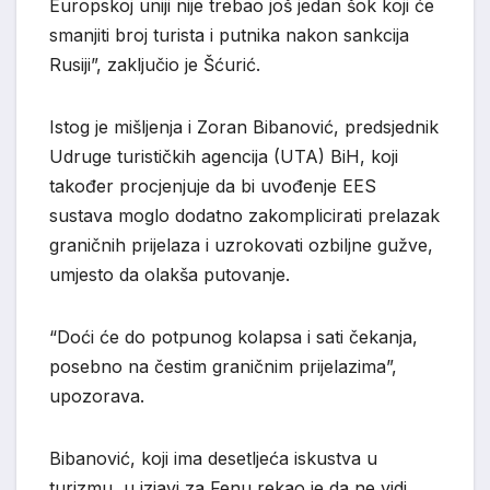
Europskoj uniji nije trebao još jedan šok koji će
smanjiti broj turista i putnika nakon sankcija
Rusiji”, zaključio je Šćurić.
Istog je mišljenja i Zoran Bibanović, predsjednik
Udruge turističkih agencija (UTA) BiH, koji
također procjenjuje da bi uvođenje EES
sustava moglo dodatno zakomplicirati prelazak
graničnih prijelaza i uzrokovati ozbiljne gužve,
umjesto da olakša putovanje.
“Doći će do potpunog kolapsa i sati čekanja,
posebno na čestim graničnim prijelazima”,
upozorava.
Bibanović, koji ima desetljeća iskustva u
turizmu, u izjavi za Fenu rekao je da ne vidi