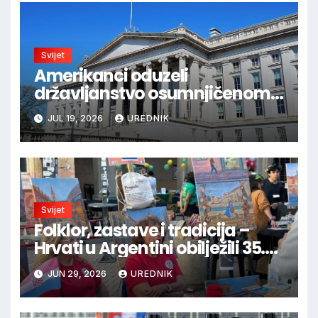
Svijet
Amerikanci oduzeli
državljanstvo osumnjičenom
za ratne zločine u BiH
JUL 19, 2026
UREDNIK
Svijet
Folklor, zastave i tradicija –
Hrvati u Argentini obilježili 35.
obljetnicu hrvatske neovisnosti
JUN 29, 2026
UREDNIK