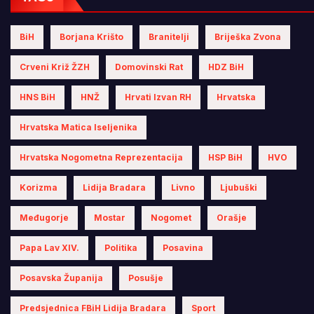
BiH
Borjana Krišto
Branitelji
Briješka Zvona
Crveni Križ ŽZH
Domovinski Rat
HDZ BiH
HNS BiH
HNŽ
Hrvati Izvan RH
Hrvatska
Hrvatska Matica Iseljenika
Hrvatska Nogometna Reprezentacija
HSP BiH
HVO
Korizma
Lidija Bradara
Livno
Ljubuški
Međugorje
Mostar
Nogomet
Orašje
Papa Lav XIV.
Politika
Posavina
Posavska Županija
Posušje
Predsjednica FBiH Lidija Bradara
Sport