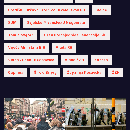
Središnji Državni Ured Za Hrvate Izvan RH
Stolac
SUM
Svjetsko Prvenstvo U Nogometu
Tomislavgrad
Ured Predsjednice Federacije BiH
Vijeće Ministara BiH
Vlada RH
Vlada Županije Posavske
Vlada ŽZH
Zagreb
Čapljina
Široki Brijeg
Županija Posavska
ŽZH