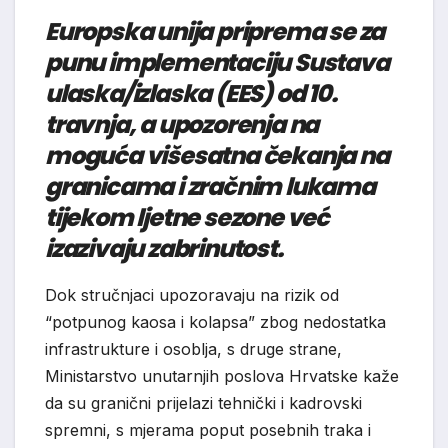
Europska unija priprema se za
punu implementaciju Sustava
ulaska/izlaska (EES) od 10.
travnja, a upozorenja na
moguća višesatna čekanja na
granicama i zračnim lukama
tijekom ljetne sezone već
izazivaju zabrinutost.
Dok stručnjaci upozoravaju na rizik od
“potpunog kaosa i kolapsa” zbog nedostatka
infrastrukture i osoblja, s druge strane,
Ministarstvo unutarnjih poslova Hrvatske kaže
da su granični prijelazi tehnički i kadrovski
spremni, s mjerama poput posebnih traka i