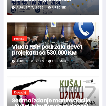
konferencije o budućnosti EU
AUGUST 7, 2026
UREDNIK
politika i financijske
perspektive 2028.–2034.
Politika
Vlada FBiH podržala devet
projekata sa 530.000 KM
AUGUST 6, 2026
UREDNIK
Događaji
Sedmo izdanje manifestacije