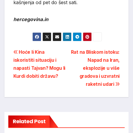
kašnjenja od pet do šest sati.
hercegovina.in
Post
Hoće li Kina
Rat na Bliskom istoku:
iskoristiti situaciju i
Napad na Iran,
navigation
napasti Tajvan? Mogu li
eksplozije u više
Kurdi dobiti državu?
gradova i uzvratni
raketni udari
Related Post