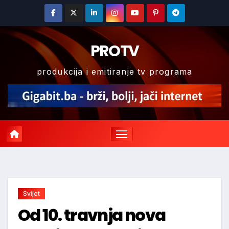
Skip
to
content
PROTV
produkcija i emitiranje tv programa
Svijet
Od 10. travnja nova