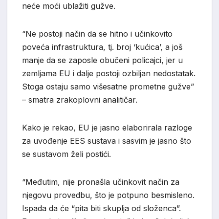
neće moći ublažiti gužve.
“Ne postoji način da se hitno i učinkovito
poveća infrastruktura, tj. broj ‘kućica’, a još
manje da se zaposle obučeni policajci, jer u
zemljama EU i dalje postoji ozbiljan nedostatak.
Stoga ostaju samo višesatne prometne gužve”
– ​​smatra zrakoplovni analitičar.
Kako je rekao, EU je jasno elaborirala razloge
za uvođenje EES sustava i sasvim je jasno što
se sustavom želi postići.
“Međutim, nije pronašla učinkovit način za
njegovu provedbu, što je potpuno besmisleno.
Ispada da će “pita biti skuplja od složenca”.