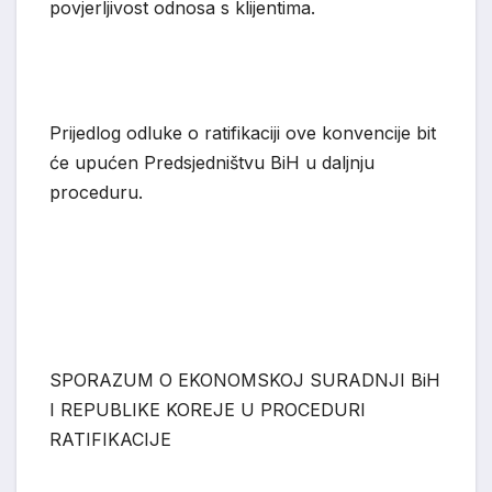
povjerljivost odnosa s klijentima.
Prijedlog odluke o ratifikaciji ove konvencije bit
će upućen Predsjedništvu BiH u daljnju
proceduru.
SPORAZUM O EKONOMSKOJ SUR
ADNJI B
i
H
I REPUBLIKE KOREJE U PROCEDURI
RATIFIKACIJE