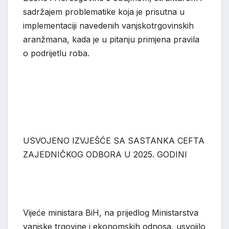
sadržajem problematike koja je prisutna u
implementaciji navedenih vanjskotrgovinskih
aranž
mana, kada je u pitanju primjena pravila
o podrijetlu roba.
USVOJEN
O
IZVJEŠ
ĆE
SA SASTANKA CEFTA
ZAJEDNIČKOG ODBORA U 2025. GODINI
Vijeće ministara BiH, na prijedlog Ministarstva
vanjske
trgovine i ekonomskih odnosa, usvojilo