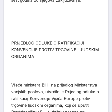
šest godina od njegova zaključivanja.
PRIJEDLOG ODLUKE O RATIFIKACIJI
KONVENCIJE PROTIV TRGOVINE LJUDSKIM
ORG
ANIMA
Vijeće ministara BiH, na prijedlog Ministarstva
vanjskih poslova, utvrdilo je Prijedlog odluke o
ratifikaciji Konvencije Vijeća Europe protiv
trgovine ljudskim organima, koji će uputiti
Predsjedništvu BiH u daljnju proceduru.