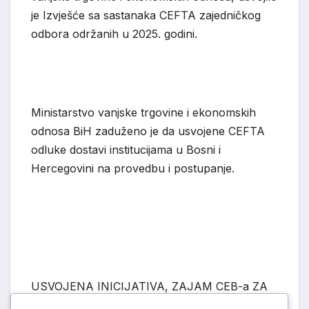
je Izvješ
će
sa sastan
a
ka CEFTA zajedničkog
odbora održanih u 2025. godini.
Ministarstvo vanjske trgovine i ekonomskih
odnosa BiH zaduženo je da usvojene CEFTA
odluke dostavi institucijama u Bosni i
Hercegovini na provedbu i postupanje.
USVOJENA INICIJATIVA, ZAJAM CEB-a ZA
MEDICINSKI KOMPLEKS BANJA
LUKA