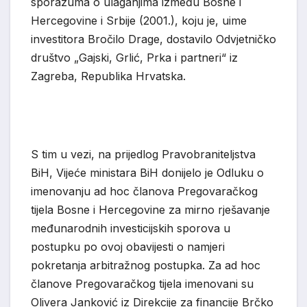
sporazuma o ulaganjima između Bosne i
Her
cegovine i Srbije (2001
.
), koju je, uime
investitora Bročilo Drage, dostavilo Odvjetničko
društvo
„
Gajski, Grlić, Prka i
p
artneri
“
iz
Zagreba, Republika Hrvatska.
S tim u
vezi, na prijedlog Pravobraniteljstva
BiH,
Vijeće ministara BiH donijelo je Odluku
o
imenovanju ad hoc članova Pregovaračkog
tijela Bosne i Hercegovine za mirno rješavanj
e
međunarodnih investicijskih sporova u
postupku po ovoj obavijesti o namjeri
pokretanja arbitražnog postupka. Za ad hoc
članove Pregovaračkog tijela imenovani su
Olivera Janković
iz Direkcije za financije Brčko