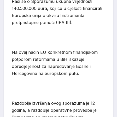
Radi se o Sporazumu ukupne vrijednosti
140.500.000 eura,
koji će u cijelosti finan
c
irati
Europska unija u okviru Instrumenta
pretpristupne pomoći (IPA III).
Na ovaj način EU konkretnom financijskom
po
tpor
om reformama u BiH iskazuje
opredijelje
nost za napredovanje Bosne i
Hercegovine na europskom putu.
Razdoblje
izvršenja ovog sporazuma je 12
godina, a
razdoblje
operativn
e
prov
edbe
je