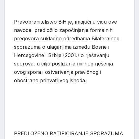
Pravobraniteljstvo BiH je, imajući u vidu ove
navode, predložilo započinjanje formalnih
pregovora
sukladno
odredbama Bilateralnog
sporazuma o ulaganjima između Bosne i
Hercegovine i Srbije (2001
.
) o rješavanju
sporova,
u
cilj
u
postizanja mirnog rješenja
ovog spora i ostvarivanja pravičnog i
obostrano prihvatljivog ishoda.
PRE
DLOŽENO RATIFICIRANJE SPORAZUMA