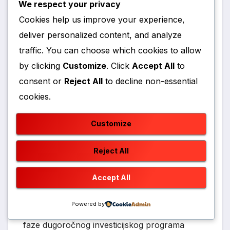
We respect your privacy
Cookies help us improve your experience,
deliver personalized content, and analyze
traffic. You can choose which cookies to allow
Vijeće ministara BiH usvojilo je Inicijativu
by clicking
Customize
. Click
Accept All
to
Ministarstva financija i trezora i odredilo
consent or
Reject All
to decline non-essential
izaslanstvo za vođenje pregovora radi
cookies.
zaključivanja Sporazuma o zajmu između
Bosne i Hercegovine i Razvojne banke Vijeća
Customize
Europe (CEB) za medicinski kompleks
Banja
L
uka, u iznosu od 31 milijun eura.
Reject All
Accept All
Cilj je po
tpor
a izgradnji i opremanju novog
Powered by
Medicinskog kampusa u Banj
oj L
uci kao prve
faze dugoročnog investici
jsk
og programa