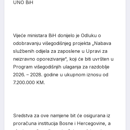
UNO B
i
H
Vijeće ministara BiH donijelo je Odluku o
odobravanju višegodišnjeg projekta
„
Nabava
službenih odijela za zaposlene u Upravi za
n
eizravno oporezivanje
“
, koji će biti uvršten u
Program višegodišnjih ulaganja za razdoblje
2026.
–
2028. godin
e
u ukupnom iznosu od
7.200.000 KM.
Sredstva za ove namjene bit će osigurana iz
proračuna institucija Bosne i Hercegovine, a