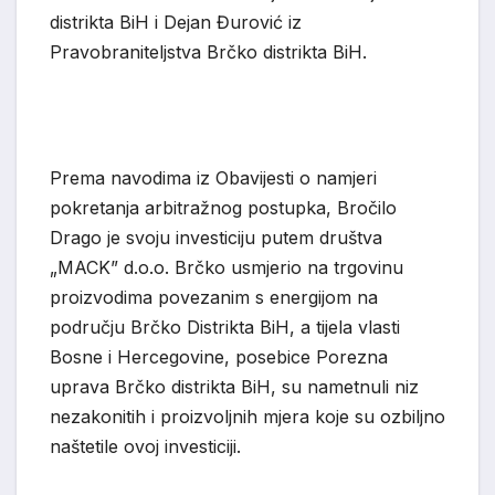
distrikta BiH i
Dejan Đurović
iz
Pravobraniteljstva Brčko distrikta BiH.
Prema navodima iz Obavijesti o namjeri
pokretanja arbitražnog postupka,
Bročilo
Drago
je svoju investiciju putem društva
„MACK” d.o.o. Brčko usmjerio na trgovinu
proizvodima povezanim s energijom na
području Brčko Distrikta Bi
H, a
tijela
vlasti
Bosne i Hercegovine, poseb
ice
Pore
zn
a
uprava Brčko distrikta BiH
,
su nametnuli niz
nezakonitih i proizvoljnih mjera koje su ozbiljno
naštetile ovoj investiciji.