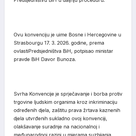
Ovu konvenciju je
uime Bosne i Hercegovine u
Strasbourgu 17. 3. 2026. godine, prema
ovla
sti
Predsjedništva BiH, potpisao ministar
pravde BiH
Davor Bunoza
.
Svrha Konvencije je sprječavanje i borba protiv
trgovine ljudskim organima kroz inkriminaciju
određenih djela, zaštitu prava žrtava kaznenih
djela utvrđenih
sukladno
ovo
j
konvencij
i
,
olakšavanje suradnje na nacionalnoj i
međunarodnoj razini u mjerama suzbijanja