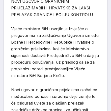
NOVI UGOVOR O G
RANIČNIM
PRIJELAZIMA
BiH I HRVATSKE
ZA
LAKŠ
I
PRELAZAK GRANICE I BOLJU KONTROLU
Vijeće ministara BiH usvojilo je Izvješće o
pregovorima za zaključivanje Ugovo
ra između
Bosne i Hercegovine i Republike Hrvatske o
graničnim prijelazima, koji će Ministarstvo
sigurnosti dostaviti Predsjedništvu BiH u daljnju
proceduru odlučivanja, uz prijedlog da se za
potpisnicu odredi predsjedateljica Vijeća
ministara BiH Borjana Krišto.
Novi ugovor o graničnim prijelazima ojačat će
međusobne odnose i suradnju dvije zemlje te
će osigurati uvjete za olakšan prelazak
zajedničke državne granice i za učinkov
it