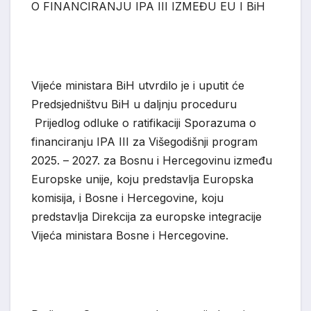
O FINANCIRANJU IPA III IZMEĐU EU I B
i
H
Vijeće ministara BiH utvrd
ilo je i uputit će
Predsjedništvu BiH u daljnju proceduru
Prijedlog odluke o ratifikaciji Sporazuma o
financiranju IPA III za Višegodišnji program
2025.
–
2027. za Bosnu i Hercegovinu između
Europske unije, koju predstavlja Europska
komisija, i Bosne i Hercegovine, koju
predstavlja Direkcija za europske integracije
Vijeća minis
tara Bosne i He
rcegovine.