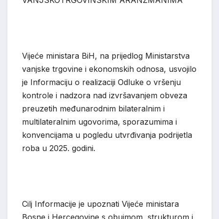
Vijeće ministara BiH, na prijedlog Ministarstva
vanjske trgovine i ekonomskih odnosa,
u
svojilo
je Informaciju o realizaciji
O
dluke o vršenju
kontrole i nadzora nad izvršavanjem obveza
preuzetih međunarodnim bilateralnim i
multilateralnim ugovorima, sporazumima i
konvencijama u pogledu utvrđivanja podrijetla
roba u 2025. godini.
Cilj Informacije je upoznati Vijeće ministara
Bosne i Hercegovine s ob
uj
mom, strukturom i