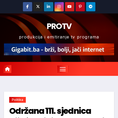
Skip
to
content
PROTV
produkcija i emitiranje tv programa
Politika
Održana 111. sjednica