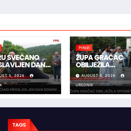
Prilozi
IRU SVEČANO
ŽUPA GRAČAC
SLAVLJEN DAN
OBILJEŽILA
OVINSKE
SPOMENDAN 4.
UST 5, 2026
AUGUST 5, 2026
VALNOSTI
BOJNE “GRAČAC
K
UREDNIK
TAGS