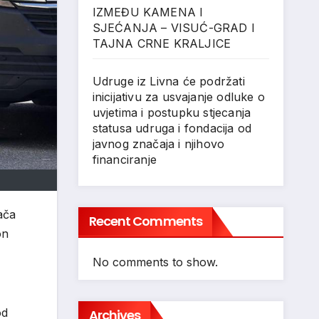
IZMEĐU KAMENA I
SJEĆANJA – VISUĆ-GRAD I
TAJNA CRNE KRALJICE
Udruge iz Livna će podržati
inicijativu za usvajanje odluke o
uvjetima i postupku stjecanja
statusa udruga i fondacija od
javnog značaja i njihovo
financiranje
ača
Recent Comments
on
No comments to show.
od
Archives