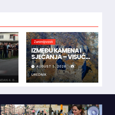
Zanimljivosti
IZMEĐU KAMENA I
SJEĆANJA – VISUĆ-
GRAD I TAJNA CRNE
AUGUST 5, 2026
”
KRALJICE
UREDNIK