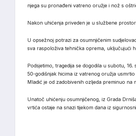
njega su pronađeni vatreno oružje i nož s ošt
Nakon uhićenja priveden je u službene prostorije 
U opsežnoj potrazi za osumnjičenim sudjelovao je
sva raspoloživa tehnička oprema, uključujući hel
Podsjetimo, tragedija se dogodila u subotu, 16. 
50-godišnjak hicima iz vatrenog oružja usmrtio 
Mladić je od zadobivenih ozljeda preminuo na 
Unatoč uhićenju osumnjičenog, iz Grada Drniša 
vrtića ostaje na snazi tijekom dana iz sigurnosn