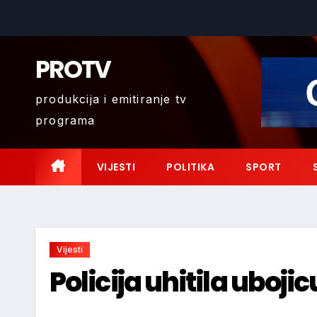
Skip
to
content
PROTV
produkcija i emitiranje tv
programa
VIJESTI
POLITIKA
SPORT
Vijesti
Policija uhitila ubojic