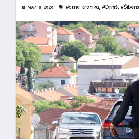
#crna kronika
,
#Drniš
,
#Šibens
MAY 18, 2026