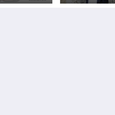
upku stjecanja
Hrvatima ritualn
usa udruga i
odsijecali glave
acija od javnog
aja i njihovo
nciranje