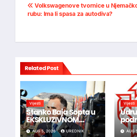
Post
Volkswagenove tvornice u Njemačko
rubu: Ima li spasa za autodiva?
navigation
Related Post
Vijesti
Vijesti
Stanko Baja Sopta u
Udru
EKSKLUZIVNOM
podrž
intervjuu: HVO je
za u
AUG 5, 2026
UREDNIK
AUG 5
trebao ući u Vukovar
o uv