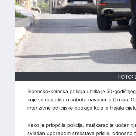
FOTO: 
Šibensko-kninska policija uhitila je 50-godišn
koje se dogodilo u subotu navečer u Drnišu. O
intenzivne policijske potrage koja je trajala cijel
Kako je priopćila policija, muškarac je uočen t
svladan uporabom sredstava prisile, odnosno tj