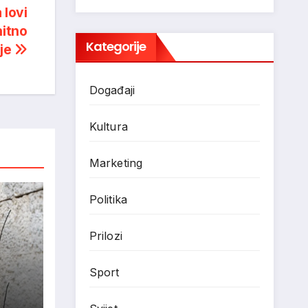
 lovi
hitno
Kategorije
je
Događaji
Kultura
Marketing
Politika
Prilozi
Sport
‘El
su