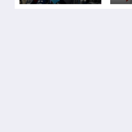
preko Marinaca,
post
Bogdanovaca i
stat
Bršadina
fond
znač
fina