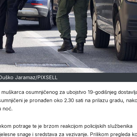
Duško Jaramaz/PIXSELL
jeg muškarca osumnjičenog za ubojstvo 19-godišnjeg dostavlj
sumnjičeni je pronađen oko 2.30 sati na prilazu gradu, nak
u noć.
ijekom potrage te je brzom reakcijom policijskih službenika
elesne snage i sredstava za vezivanje. Prilikom pregleda k