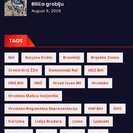
Bilića groblju
August 9, 2026
TAGS
BiH
Borjana Krišto
Branitelji
Briješka Zvona
Crveni Križ ŽZH
Domovinski Rat
HDZ BiH
HNS BiH
HNŽ
Hrvati Izvan RH
Hrvatska
Hrvatska Matica Iseljenika
Hrvatska Nogometna Reprezentacija
HSP BiH
HVO
Korizma
Lidija Bradara
Livno
Ljubuški