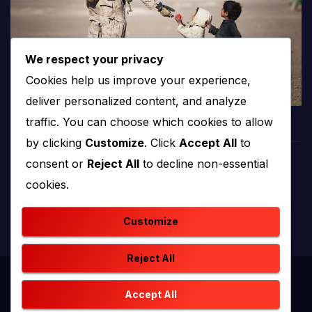
We respect your privacy
Cookies help us improve your experience,
deliver personalized content, and analyze
traffic. You can choose which cookies to allow
by clicking
Customize
. Click
Accept All
to
consent or
Reject All
to decline non-essential
PROTV
cookies.
produkcija i emitiranje tv programa
Customize
Reject All
Proudly powered by WordPress
|
Theme: newstack by
Accept All
Themeansar
.