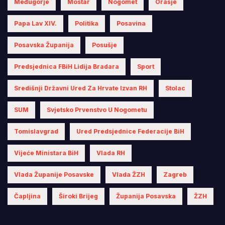
Međugorje
Mostar
Nogomet
Orašje
Papa Lav XIV.
Politika
Posavina
Posavska Županija
Posušje
Predsjednica FBiH Lidija Bradara
Sport
Središnji Državni Ured Za Hrvate Izvan RH
Stolac
SUM
Svjetsko Prvenstvo U Nogometu
Tomislavgrad
Ured Predsjednice Federacije BiH
Vijeće Ministara BiH
Vlada RH
Vlada Županije Posavske
Vlada ŽZH
Zagreb
Čapljina
Široki Brijeg
Županija Posavska
ŽZH