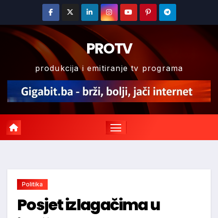
Skip
to
content
PROTV
produkcija i emitiranje tv programa
Politika
Posjet izlagačima u