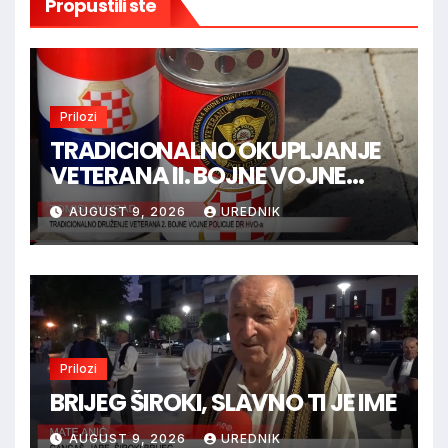
Propustili ste
Prilozi
TRADICIONALNO OKUPLJANJE
VETERANA II. BOJNE VOJNE
POLICIJE HVO-a -
AUGUST 9, 2026
UREDNIK
TOMISLAVGRAD
Prilozi
BRIJEG ŠIROKI, SLAVNO TI JE IME
AUGUST 9, 2026
UREDNIK