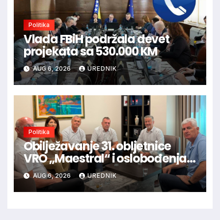
Politika
Vlada FBiH podržala devet
projekata sa 530.000 KM
AUG 6, 2026
UREDNIK
Politika
Obilježavanje 31. obljetnice
VRO „Maestral“ i oslobođenja
Jajca uz pokroviteljstvo HNS-a
AUG 6, 2026
UREDNIK
BiH