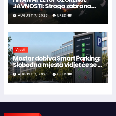
JAVNOSTI: Stroga zabrana
loženja vatre u Parku prirode
AUGUST 7, 2026
UREDNIK
Blidinje!
Vijesti
Mostar dobiva Smart Parking:
Slobodna mjesta vidjet će se u
aplikaciji
AUGUST 7, 2026
UREDNIK