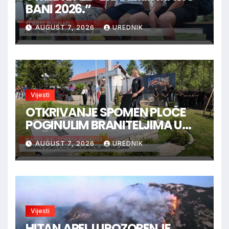
BANI 2026.”
AUGUST 7, 2026
UREDNIK
Vijesti
OTKRIVANJE SPOMEN PLOČE
POGINULIM BRANITELJIMA U
RAŠELJKAMA
AUGUST 7, 2026
UREDNIK
Vijesti
HITAN APEL I UPOZORENJE