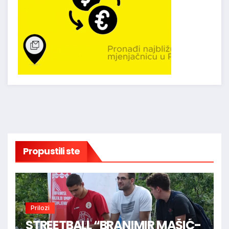
Propustili ste
Prilozi
STREETBALL “BRANIMIR MAŠIĆ-