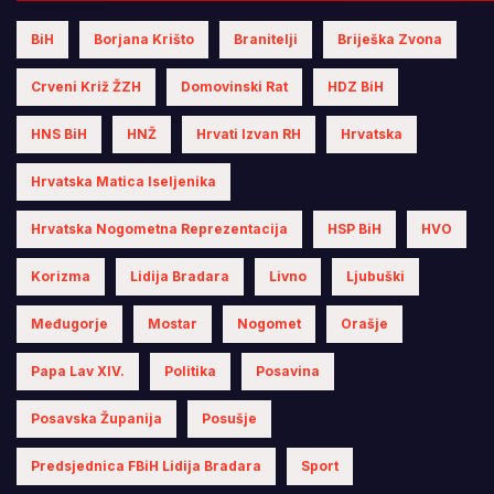
BiH
Borjana Krišto
Branitelji
Briješka Zvona
Crveni Križ ŽZH
Domovinski Rat
HDZ BiH
HNS BiH
HNŽ
Hrvati Izvan RH
Hrvatska
Hrvatska Matica Iseljenika
Hrvatska Nogometna Reprezentacija
HSP BiH
HVO
Korizma
Lidija Bradara
Livno
Ljubuški
Međugorje
Mostar
Nogomet
Orašje
Papa Lav XIV.
Politika
Posavina
Posavska Županija
Posušje
Predsjednica FBiH Lidija Bradara
Sport