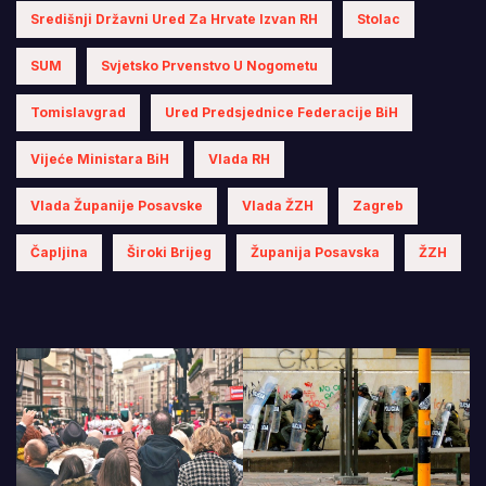
Središnji Državni Ured Za Hrvate Izvan RH
Stolac
SUM
Svjetsko Prvenstvo U Nogometu
Tomislavgrad
Ured Predsjednice Federacije BiH
Vijeće Ministara BiH
Vlada RH
Vlada Županije Posavske
Vlada ŽZH
Zagreb
Čapljina
Široki Brijeg
Županija Posavska
ŽZH