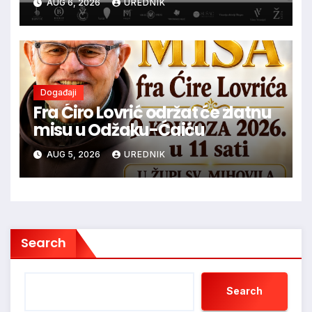
AUG 6, 2026
UREDNIK
glazbu
Događaji
Fra Ćiro Lovrić održat će zlatnu
misu u Odžaku-Ćaiću
AUG 5, 2026
UREDNIK
Search
Search