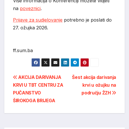
Više informacija o Konferenciji možete vidjeti
na
poveznici
.
Prijave za sudjelovanje
potrebno je poslati do
27. ožujka 2026.
ff.sum.ba
Post
AKCIJA DARIVANJA
Šest akcija darivanja
KRVI U TBT CENTRU ZA
krvi u ožujku na
navigation
PUČANSTVO
području ŽZH
ŠIROKOGA BRIJEGA