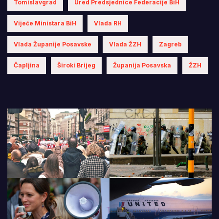
Tomislavgrad
Ured Predsjednice Federacije BiH
Vijeće Ministara BiH
Vlada RH
Vlada Županije Posavske
Vlada ŽZH
Zagreb
Čapljina
Široki Brijeg
Županija Posavska
ŽZH