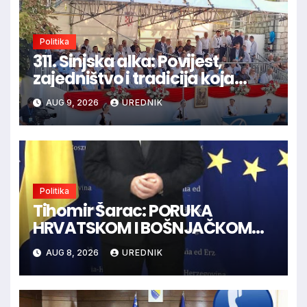
Politika
311. Sinjska alka: Povijest,
zajedništvo i tradicija koja
spaja hrvatski narod
AUG 9, 2026
UREDNIK
Politika
Tihomir Šarac: PORUKA
HRVATSKOM I BOŠNJAČKOM
NARODU U BiH
AUG 8, 2026
UREDNIK