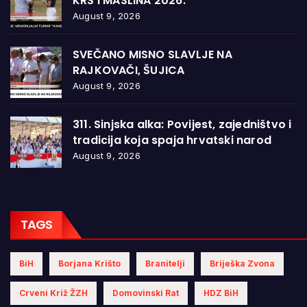
KRŠ I MASLINA 2026.”
August 9, 2026
SVEČANO MISNO SLAVLJE NA
RAJKOVAČI, ŠUJICA
August 9, 2026
311. Sinjska alka: Povijest, zajedništvo i
tradicija koja spaja hrvatski narod
August 9, 2026
TAGS
BiH
Borjana Krišto
Branitelji
Briješka Zvona
Crveni Križ ŽZH
Domovinski Rat
HDZ BiH