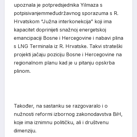
upoznala je potpredsjednika Yilmaza
s
potpisivanj
em
međudržavnog sporazuma s R.
Hrvatskom “Južna interkonekcija” koji ima
kapac
itet doprinijeti snažnoj energetskoj
emancipaciji Bosne i Hercegovine i nabavi plina
s LNG Terminala iz R. Hrvatske. Takvi strateški
projekti jačaju poziciju Bosne i Hercegovine na
regionalnom planu kad je u pitanju opskrba
plinom.
Također, na sastanku se razgovaralo i o
nužnos
ti reformi izbornog zakonodavstva BiH,
koje ima iznimnu političku, ali i društvenu
dimenziju.