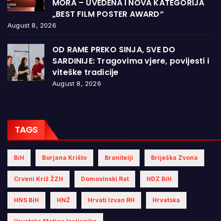
MORA – UVEDENA I NOVA KATEGORIJA
„BEST FILM POSTER AWARD“
August 8, 2026
OD RAME PREKO SINJA, SVE DO
SARDINIJE: Tragovima vjere, povijesti i
viteške tradicije
August 8, 2026
TAGS
BiH
Borjana Krišto
Branitelji
Briješka Zvona
Crveni Križ ŽZH
Domovinski Rat
HDZ BiH
HNS BiH
HNŽ
Hrvati Izvan RH
Hrvatska