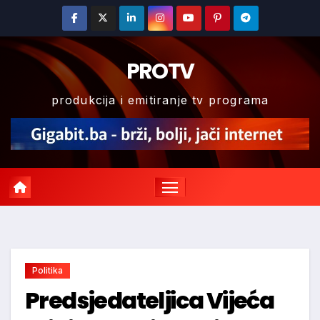
Skip
to
content
PROTV
produkcija i emitiranje tv programa
Politika
Predsjedateljica Vijeća