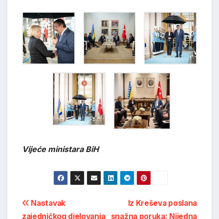
Vijeće ministara BiH
Post
Nastavak
Iz Kreševa poslana
zajedničkog djelovanja
snažna poruka: Nijedna