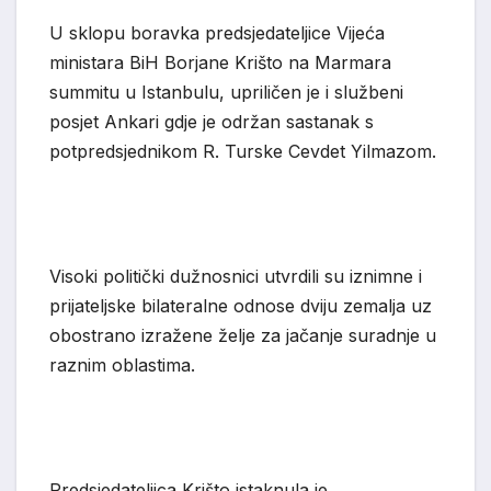
U sklopu boravka predsjedateljice Vijeća
ministara BiH
Borjane
Krišto
na Marmara
s
ummitu u Istanbulu, upriličen je i služben
i
posjet Ankari gdje je održan sastanak s
potpredsjednikom R. Turske
Cevdet Yilmazom
.
Visoki politički dužnosnici utvrdili su iznimne i
prijateljske bilateralne odnose dviju zemalja uz
obostrano izražene želje za jačanje suradnje u
raznim oblastima.
Predsjedateljica Krišto istaknula je