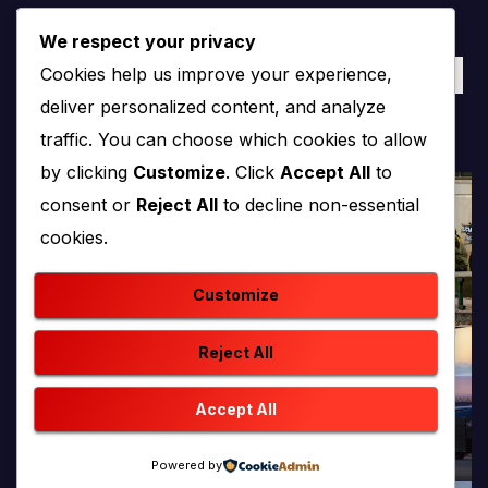
Vlada Županije Posavske
Vlada ŽZH
Zagreb
We respect your privacy
Cookies help us improve your experience,
Čapljina
Široki Brijeg
Županija Posavska
ŽZH
deliver personalized content, and analyze
traffic. You can choose which cookies to allow
by clicking
Customize
. Click
Accept All
to
consent or
Reject All
to decline non-essential
cookies.
Customize
Reject All
Accept All
Powered by