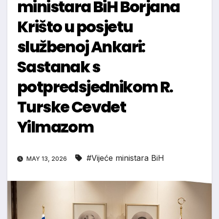
ministara BiH Borjana
Krišto u posjetu
službenoj Ankari:
Sastanak s
potpredsjednikom R.
Turske Cevdet
Yilmazom
#Vijeće ministara BiH
MAY 13, 2026