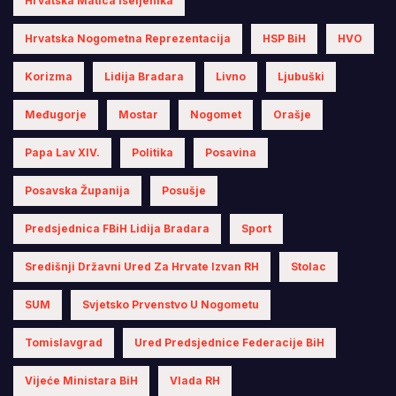
Hrvatska Matica Iseljenika
Hrvatska Nogometna Reprezentacija
HSP BiH
HVO
Korizma
Lidija Bradara
Livno
Ljubuški
Međugorje
Mostar
Nogomet
Orašje
Papa Lav XIV.
Politika
Posavina
Posavska Županija
Posušje
Predsjednica FBiH Lidija Bradara
Sport
Središnji Državni Ured Za Hrvate Izvan RH
Stolac
SUM
Svjetsko Prvenstvo U Nogometu
Tomislavgrad
Ured Predsjednice Federacije BiH
Vijeće Ministara BiH
Vlada RH