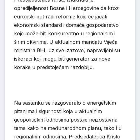
opredijeljenost Bosne i Hercegovine da kroz
europski put radi reforme koj
e
će jačati
ekonomski standard i domaće gospodarstvo
koje može biti konkurentno u region
alnim i
širim okvirima. U aktualnom mandatu Vijeća
ministara BiH, uz sve izazove, napravljeni su
iskoraci koji mogu biti generator za nove
korake u predstojećem razdoblju.
Na sastanku se razgovaralo o energetskim
pitanjima i sigurnosti koja u aktualnim
geopolitičkim odnosima postaje neizostavna
tema kako na međ
u
narodnom planu, tako i u
regionalnim odnosima. Predsjedateljica Krišto