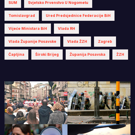
SUM
Svjetsko Prvenstvo U Nogometu
Tomislavgrad
Ured Predsjednice Federacije BiH
Vijeće Ministara BiH
Vlada RH
Vlada Županije Posavske
Vlada ŽZH
Zagreb
Čapljina
Široki Brijeg
Županija Posavska
ŽZH