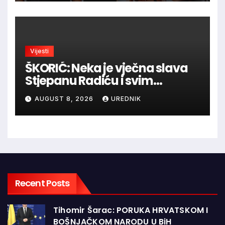
Vijesti
ŠKORIĆ: Neka je vječna slava
Stjepanu Radiću i svim
hrvatskim velikanima, a
AUGUST 8, 2026
UREDNIK
vječna zahvalnost hrvatskim
braniteljima
Recent Posts
Tihomir Šarac: PORUKA HRVATSKOM I
BOŠNJAČKOM NARODU U BiH