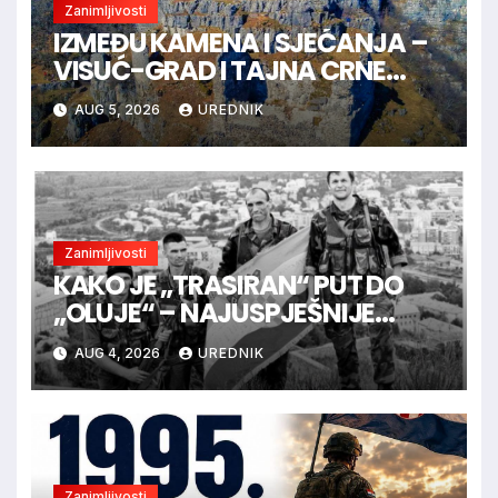
Zanimljivosti
IZMEĐU KAMENA I SJEĆANJA –
VISUĆ-GRAD I TAJNA CRNE
KRALJICE
AUG 5, 2026
UREDNIK
Zanimljivosti
KAKO JE „TRASIRAN“ PUT DO
„OLUJE“ – NAJUSPJEŠNIJE
VOJNE OPERACIJE U
AUG 4, 2026
UREDNIK
HRVATSKOJ POVIJESTI
Zanimljivosti