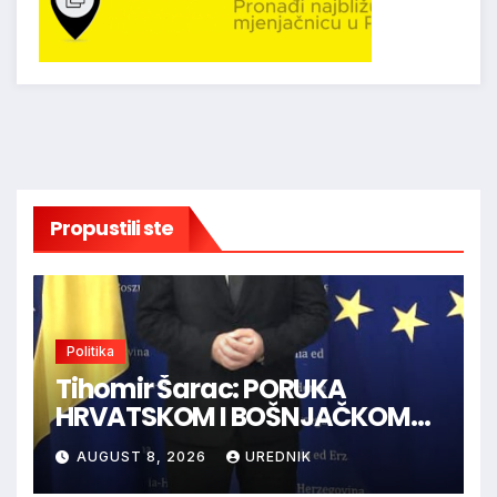
Propustili ste
Politika
Tihomir Šarac: PORUKA
HRVATSKOM I BOŠNJAČKOM
NARODU U BiH
AUGUST 8, 2026
UREDNIK