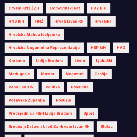
Crveni Križ ŽZH
Domovinski Rat
HDZ BiH
HNS BiH
HNŽ
Hrvati Izvan RH
Hrvatska
Hrvatska Matica Iseljenika
Hrvatska Nogometna Reprezentacija
HSP BiH
HVO
Korizma
Lidija Bradara
Livno
Ljubuški
Međugorje
Mostar
Nogomet
Orašje
Papa Lav XIV.
Politika
Posavina
Posavska Županija
Posušje
Predsjednica FBiH Lidija Bradara
Sport
Središnji Državni Ured Za Hrvate Izvan RH
Stolac