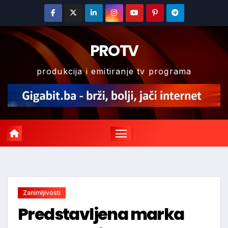
Skip
to
content
PROTV
produkcija i emitiranje tv programa
Zanimljivosti
Predstavljena marka