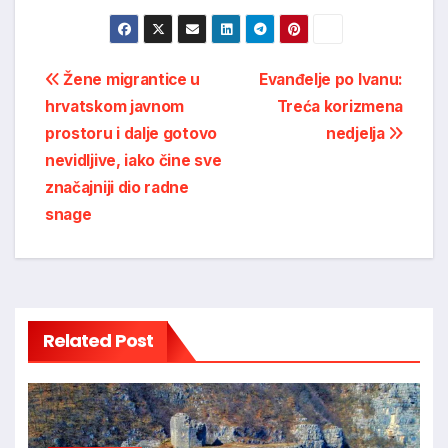
Post
Žene migrantice u
Evanđelje po Ivanu:
hrvatskom javnom
Treća korizmena
navigation
prostoru i dalje gotovo
nedjelja
nevidljive, iako čine sve
značajniji dio radne
snage
Related Post