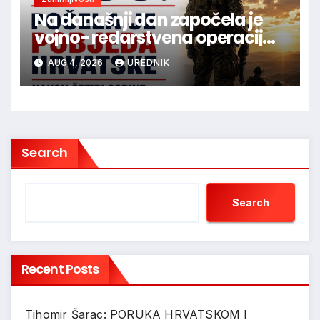
Na današnji dan započela je
vojno- redarstvena operacija
Oluja
AUG 4, 2026
UREDNIK
Search
Search
Recent Posts
Tihomir Šarac: PORUKA HRVATSKOM I