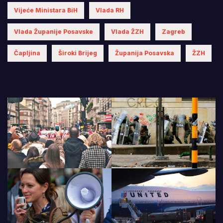
Vijeće Ministara BiH
Vlada RH
Vlada Županije Posavske
Vlada ŽZH
Zagreb
Čapljina
Široki Brijeg
Županija Posavska
ŽZH