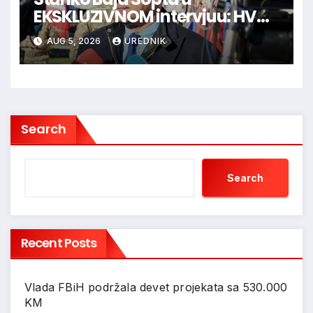
EKSKLUZIVNOM intervjuu: HVO
je trebao ući u Vukovar preko
AUG 5, 2026
UREDNIK
Marinaca, Bogdanovaca i
Bršadina
Search
Search
Recent Posts
Vlada FBiH podržala devet projekata sa 530.000
KM