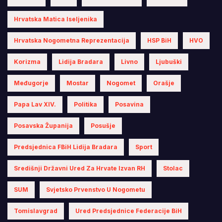
Hrvatska Matica Iseljenika
Hrvatska Nogometna Reprezentacija
HSP BiH
HVO
Korizma
Lidija Bradara
Livno
Ljubuški
Međugorje
Mostar
Nogomet
Orašje
Papa Lav XIV.
Politika
Posavina
Posavska Županija
Posušje
Predsjednica FBiH Lidija Bradara
Sport
Središnji Državni Ured Za Hrvate Izvan RH
Stolac
SUM
Svjetsko Prvenstvo U Nogometu
Tomislavgrad
Ured Predsjednice Federacije BiH