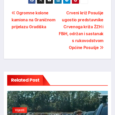
Post
Ogromne kolone
Crveni križ Posušje
kamiona na Graničnom
ugostio predstavnike
navigation
prijelazu Gradiška
Crvenoga križa ŽZH i
FBiH, održan i sastanak
s rukovodstvom
Općine Posušje
Related Post
Vijesti