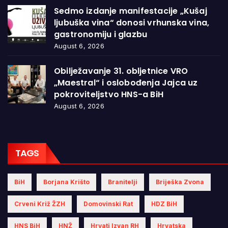
Sedmo izdanje manifestacije „Kušaj
ljubuška vina“ donosi vrhunska vina,
gastronomiju i glazbu
August 6, 2026
Obilježavanje 31. obljetnice VRO
„Maestral“ i oslobođenja Jajca uz
pokroviteljstvo HNS-a BiH
August 6, 2026
TAGS
BiH
Borjana Krišto
Branitelji
Briješka Zvona
Crveni Križ ŽZH
Domovinski Rat
HDZ BiH
HNS BiH
HNŽ
Hrvati Izvan RH
Hrvatska