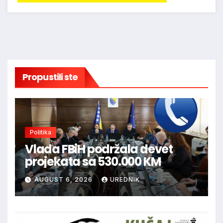
Propustili ste
Politika
Vlada FBiH podržala devet
projekata sa 530.000 KM
AUGUST 6, 2026
UREDNIK