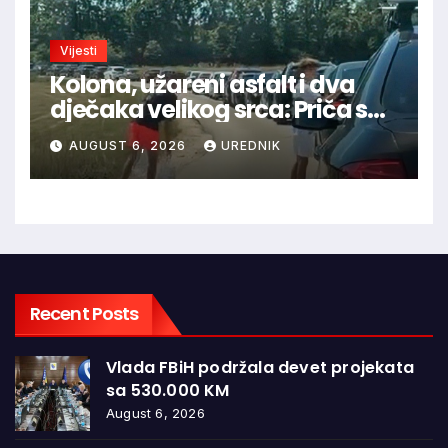
Vijesti
Kolona, užareni asfalt i dva
dječaka velikog srca: Priča s
granice oduševila regiju
AUGUST 6, 2026
UREDNIK
Recent Posts
Vlada FBiH podržala devet projekata
sa 530.000 KM
August 6, 2026