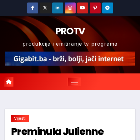
Skip
to
content
PROTV
produkcija i emitiranje tv programa
Vijesti
Preminula Julienne