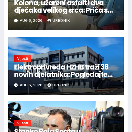
Kolona, užareni asfalt i dva
dječaka velikog srca: Priča s
granice oduševila regiju
AUG 6, 2026
UREDNIK
Vijesti
Elektroprivreda HZHB traži 38
novih djelatnika: Pogledajte
otvorena radna mjesta po
AUG 6, 2026
UREDNIK
gradovima
Vijesti
Stanko Baja Sopta u