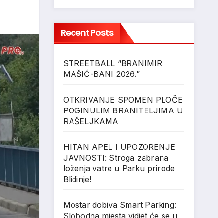
Recent Posts
STREETBALL “BRANIMIR
MAŠIĆ-BANI 2026.”
OTKRIVANJE SPOMEN PLOČE
POGINULIM BRANITELJIMA U
RAŠELJKAMA
HITAN APEL I UPOZORENJE
JAVNOSTI: Stroga zabrana
loženja vatre u Parku prirode
Blidinje!
Mostar dobiva Smart Parking:
Slobodna mjesta vidjet će se u