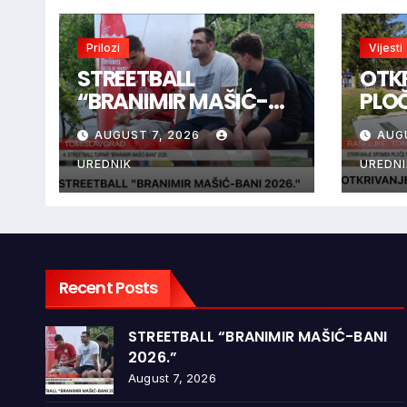
Prilozi
Vijesti
STREETBALL
OTK
“BRANIMIR MAŠIĆ-
PLO
BANI 2026.”
BRAN
AUGUST 7, 2026
AUG
RAŠ
UREDNIK
UREDNI
Recent Posts
STREETBALL “BRANIMIR MAŠIĆ-BANI
2026.”
August 7, 2026