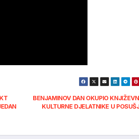
EKT
BENJAMINOV DAN OKUPIO KNJIŽEVNI
IJEDAN
KULTURNE DJELATNIKE U POSUŠ