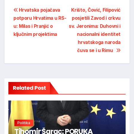
Post
Hrvatska pojačava
Krišto, Čović, Filipović
potporu Hrvatima u RS-
posjetili Zavod i crkvu
navigation
u: Milas i Pranjić o
sv. Jeronima: Duhovni i
ključnim projektima
nacionalni identitet
hrvatskoga naroda
čuva se i u Rimu
Related Post
Politika
Tihomir Šarac: PORUKA