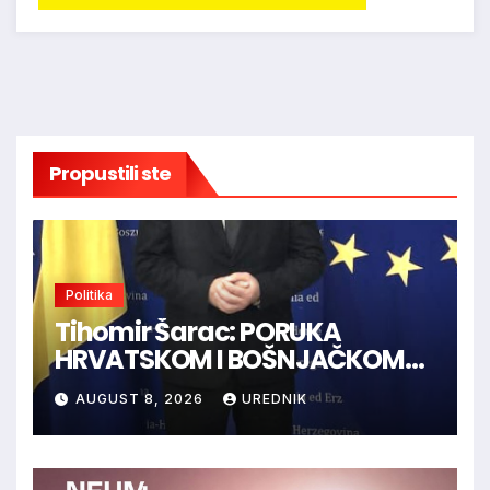
Propustili ste
Politika
Tihomir Šarac: PORUKA
HRVATSKOM I BOŠNJAČKOM
NARODU U BiH
AUGUST 8, 2026
UREDNIK