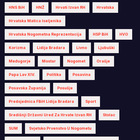
HNS BiH
HNŽ
Hrvati Izvan RH
Hrvatska
Hrvatska Matica Iseljenika
Hrvatska Nogometna Reprezentacija
HSP BiH
HVO
Korizma
Lidija Bradara
Livno
Ljubuški
Međugorje
Mostar
Nogomet
Orašje
Papa Lav XIV.
Politika
Posavina
Posavska Županija
Posušje
Predsjednica FBiH Lidija Bradara
Sport
Središnji Državni Ured Za Hrvate Izvan RH
Stolac
SUM
Svjetsko Prvenstvo U Nogometu