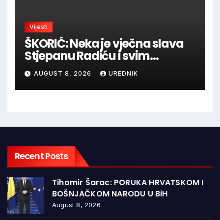
Vijesti
ŠKORIĆ: Neka je vječna slava
Stjepanu Radiću i svim
hrvatskim velikanima, a
AUGUST 8, 2026
UREDNIK
vječna zahvalnost hrvatskim
braniteljima
Recent Posts
Tihomir Šarac: PORUKA HRVATSKOM I
BOŠNJAČKOM NARODU U BiH
August 8, 2026