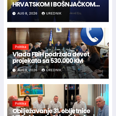
HRVATSKOM I BOŠNJAČKOM
NARODU U BiH
AUG 8, 2026
UREDNIK
Politika
Vlada FBiH podržala devet
projekata sa 530.000 KM
AUG 6, 2026
UREDNIK
Politika
Obilježavanje 31. obljetnice