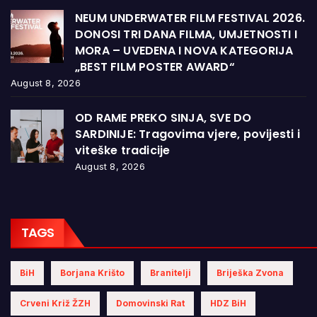
NEUM UNDERWATER FILM FESTIVAL 2026.
DONOSI TRI DANA FILMA, UMJETNOSTI I
MORA – UVEDENA I NOVA KATEGORIJA
„BEST FILM POSTER AWARD“
August 8, 2026
OD RAME PREKO SINJA, SVE DO
SARDINIJE: Tragovima vjere, povijesti i
viteške tradicije
August 8, 2026
TAGS
BiH
Borjana Krišto
Branitelji
Briješka Zvona
Crveni Križ ŽZH
Domovinski Rat
HDZ BiH