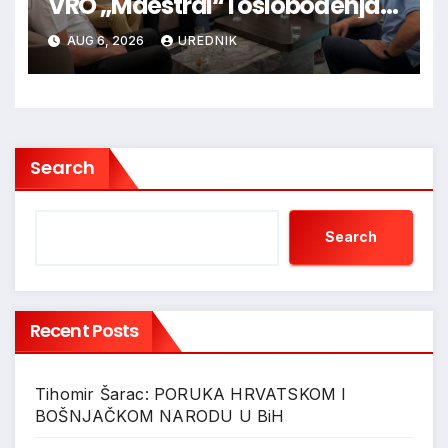
VRO „Maestral“ i oslobođenja
Jajca uz pokroviteljstvo HNS-a
AUG 6, 2026
UREDNIK
BiH
Search
Search
Recent Posts
Tihomir Šarac: PORUKA HRVATSKOM I
BOŠNJAČKOM NARODU U BiH