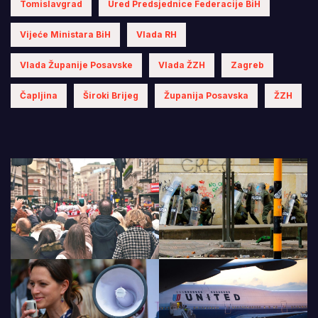
Tomislavgrad
Ured Predsjednice Federacije BiH
Vijeće Ministara BiH
Vlada RH
Vlada Županije Posavske
Vlada ŽZH
Zagreb
Čapljina
Široki Brijeg
Županija Posavska
ŽZH