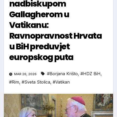
nadbiskupom
Gallagherom u
Vatikanu:
Ravnopravnost Hrvata
u BiH preduvjet
europskog puta
#Borjana Krišto
,
#HDZ BiH
,
MAR 26, 2026
#Rim
,
#Sveta Stolica
,
#Vatikan