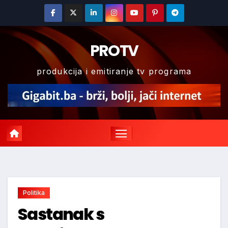
Skip
to
content
PROTV
produkcija i emitiranje tv programa
Politika
Sastanak s