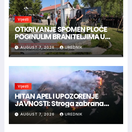
Vijesti
OTKRIVANJE SPOMEN PLOČE
POGINULIM BRANITELJIMA U
RAŠELJKAMA
AUGUST 7, 2026
UREDNIK
Vijesti
HITAN APEL I UPOZORENJE
JAVNOSTI: Stroga zabrana
loženja vatre u Parku prirode
AUGUST 7, 2026
UREDNIK
Blidinje!