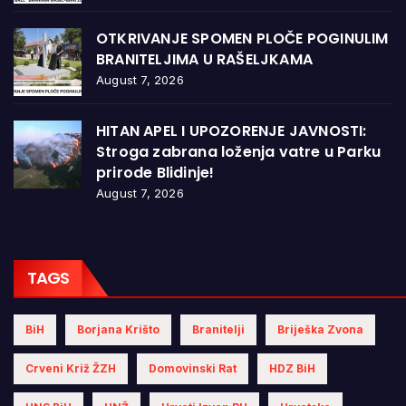
OTKRIVANJE SPOMEN PLOČE POGINULIM
BRANITELJIMA U RAŠELJKAMA
August 7, 2026
HITAN APEL I UPOZORENJE JAVNOSTI:
Stroga zabrana loženja vatre u Parku
prirode Blidinje!
August 7, 2026
TAGS
BiH
Borjana Krišto
Branitelji
Briješka Zvona
Crveni Križ ŽZH
Domovinski Rat
HDZ BiH