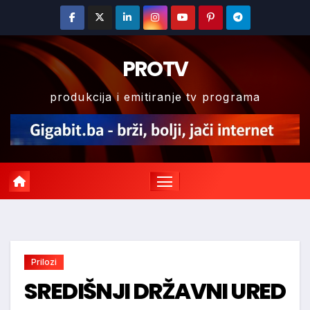
Skip
to
content
PROTV
produkcija i emitiranje tv programa
Prilozi
SREDIŠNJI DRŽAVNI URED