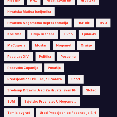
HNS BiH
HNŽ
Hrvati Izvan RH
Hrvatska
Hrvatska Matica Iseljenika
Hrvatska Nogometna Reprezentacija
HSP BiH
HVO
Korizma
Lidija Bradara
Livno
Ljubuški
Međugorje
Mostar
Nogomet
Orašje
Papa Lav XIV.
Politika
Posavina
Posavska Županija
Posušje
Predsjednica FBiH Lidija Bradara
Sport
Središnji Državni Ured Za Hrvate Izvan RH
Stolac
SUM
Svjetsko Prvenstvo U Nogometu
Tomislavgrad
Ured Predsjednice Federacije BiH