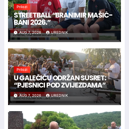
Prilozi
STREETBALL “BRANIMIR MAŠIĆ-
BANI 2026.”
AUG 7, 2026
UREDNIK
Prilozi
U GALEČIĆU ODRŽAN SUSRET:
“PJESNICI POD ZVIJEZDAMA”
AUG 7, 2026
UREDNIK