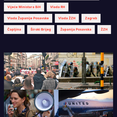
Vijeće Ministara BiH
Vlada RH
Vlada Županije Posavske
Vlada ŽZH
Zagreb
Čapljina
Široki Brijeg
Županija Posavska
ŽZH