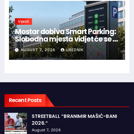
Vijesti
Mostar dobiva Smart Parking:
Slobodna mjesta vidjet će se u
aplikaciji
AUGUST 7, 2026
UREDNIK
Recent Posts
STREETBALL “BRANIMIR MAŠIĆ-BANI
2026.”
August 7, 2026