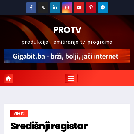
Skip
to
content
PROTV
produkcija i emitiranje tv programa
Vijesti
Središnji registar