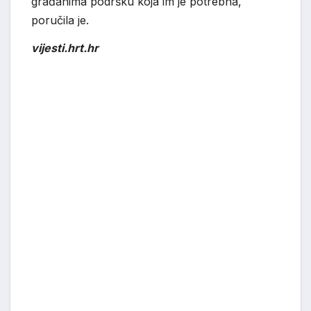
građanima podršku koja im je potrebna,
poručila je.
vijesti.hrt.hr