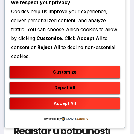
We respect your privacy
zapisani, istaknula je.
Cookies help us improve your experience,
Osvrnula se i na zabrinutost građana zbog
deliver personalized content, and analyze
mogućih sigurnosnih prijetnji i neovlaštenog
traffic. You can choose which cookies to allow
pristupa podacima.
by clicking
Customize
. Click
Accept All
to
– Jasna mi je bojazan ljudi, ali svakodnevno se
consent or
Reject All
to decline non-essential
radi na zaštiti tih podataka, na verificiranju tih
cookies.
podataka i na maksimalnom očuvanju njihove
sigurnosti, rekla je.
Customize
Dodala je da će Porezna uprava i dalje štititi
Reject All
sustav od mogućih napada.
– Sve ono što je napravljeno, napravljeno je da
Accept All
ti podaci budu maksimalno osigurani, naglasila
je.
Powered by
Registar u potpunosti