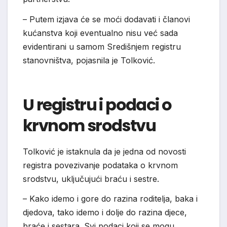
– Putem izjava će se moći dodavati i članovi
kućanstva koji eventualno nisu već sada
evidentirani u samom Središnjem registru
stanovništva, pojasnila je Tolković.
U registru i podaci o
krvnom srodstvu
Tolković je istaknula da je jedna od novosti
registra povezivanje podataka o krvnom
srodstvu, uključujući braću i sestre.
– Kako idemo i gore do razina roditelja, baka i
djedova, tako idemo i dolje do razina djece,
braće i sestara. Svi podaci koji se mogu