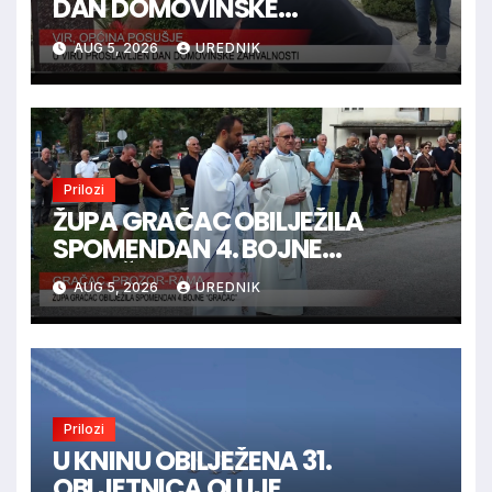
DAN DOMOVINSKE
ZAHVALNOSTI
AUG 5, 2026
UREDNIK
Prilozi
ŽUPA GRAČAC OBILJEŽILA
SPOMENDAN 4. BOJNE
“GRAČAC”
AUG 5, 2026
UREDNIK
Prilozi
U KNINU OBILJEŽENA 31.
OBLJETNICA OLUJE