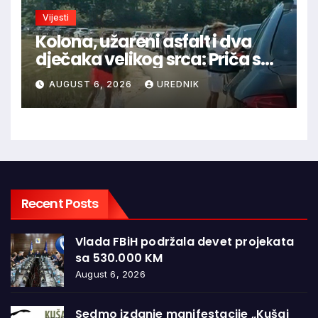
Vijesti
Kolona, užareni asfalt i dva
dječaka velikog srca: Priča s
granice oduševila regiju
AUGUST 6, 2026
UREDNIK
Recent Posts
Vlada FBiH podržala devet projekata
sa 530.000 KM
August 6, 2026
Sedmo izdanje manifestacije „Kušaj