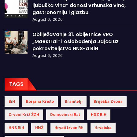
ljubuška vina“ donosi vrhunska vina,
gastronomiju i glazbu
August 6, 2026
Obilježavanje 31. obljetnice VRO
„Maestral“ i oslobođenja Jajca uz
pokroviteljstvo HNS-a BiH
August 6, 2026
TAGS
BiH
Borjana Krišto
Branitelji
Briješka Zvona
Crveni Križ ŽZH
Domovinski Rat
HDZ BiH
HNS BiH
HNŽ
Hrvati Izvan RH
Hrvatska