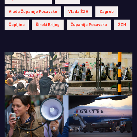
Vlada Županije Posavske
Vlada ŽZH
Zagreb
Čapljina
Široki Brijeg
Županija Posavska
ŽZH