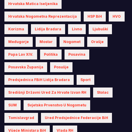
Hrvatska Matica Iseljenika
Hrvatska Nogometna Reprezentacija
HSP BiH
HVO
Korizma
Lidija Bradara
Livno
Ljubuški
Međugorje
Mostar
Nogomet
Orašje
Papa Lav XIV.
Politika
Posavina
Posavska Županija
Posušje
Predsjednica FBiH Lidija Bradara
Sport
Središnji Državni Ured Za Hrvate Izvan RH
Stolac
SUM
Svjetsko Prvenstvo U Nogometu
Tomislavgrad
Ured Predsjednice Federacije BiH
Vijeće Ministara BiH
Vlada RH