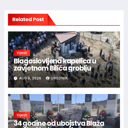
Related Post
Vijesti
Blagoslovljena kapelica u
zavjetnom Bilića groblju
AUG 9, 2026
UREDNIK
Vijesti
34 godine od ubojstva Blaža