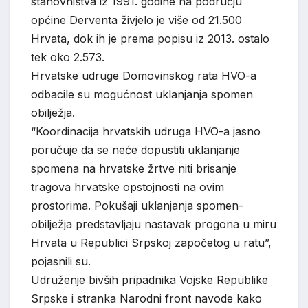
stanovništva iz 1991. godine na području
općine Derventa živjelo je više od 21.500
Hrvata, dok ih je prema popisu iz 2013. ostalo
tek oko 2.573.
Hrvatske udruge Domovinskog rata HVO-a
odbacile su mogućnost uklanjanja spomen
obilježja.
“Koordinacija hrvatskih udruga HVO-a jasno
poručuje da se neće dopustiti uklanjanje
spomena na hrvatske žrtve niti brisanje
tragova hrvatske opstojnosti na ovim
prostorima. Pokušaji uklanjanja spomen-
obilježja predstavljaju nastavak progona u miru
Hrvata u Republici Srpskoj započetog u ratu”,
pojasnili su.
Udruženje bivših pripadnika Vojske Republike
Srpske i stranka Narodni front navode kako