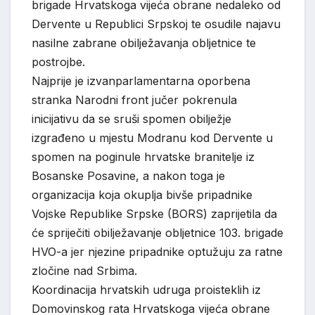
brigade Hrvatskoga vijeća obrane nedaleko od
Dervente u Republici Srpskoj te osudile najavu
nasilne zabrane obilježavanja obljetnice te
postrojbe.
Najprije je izvanparlamentarna oporbena
stranka Narodni front jučer pokrenula
inicijativu da se sruši spomen obilježje
izgrađeno u mjestu Modranu kod Dervente u
spomen na poginule hrvatske branitelje iz
Bosanske Posavine, a nakon toga je
organizacija koja okuplja bivše pripadnike
Vojske Republike Srpske (BORS) zaprijetila da
će spriječiti obilježavanje obljetnice 103. brigade
HVO-a jer njezine pripadnike optužuju za ratne
zločine nad Srbima.
Koordinacija hrvatskih udruga proisteklih iz
Domovinskog rata Hrvatskoga vijeća obrane