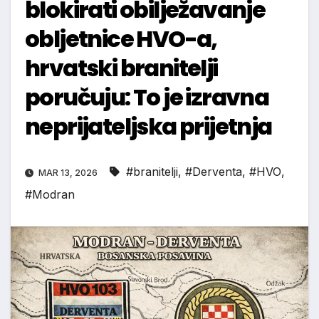
blokirati obilježavanje
obljetnice HVO-a,
hrvatski branitelji
poručuju: To je izravna
neprijateljska prijetnja
#branitelji
,
#Derventa
,
#HVO
,
MAR 13, 2026
#Modran