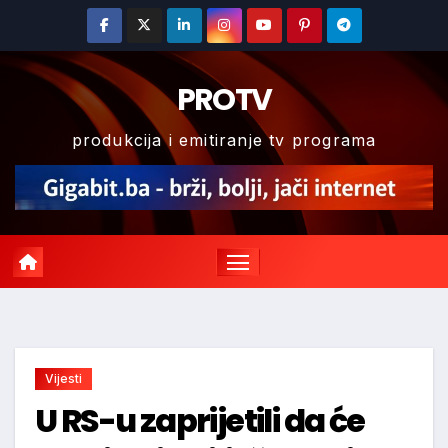
Skip
to
content
PROTV
produkcija i emitiranje tv programa
Vijesti
U RS-u zaprijetili da će