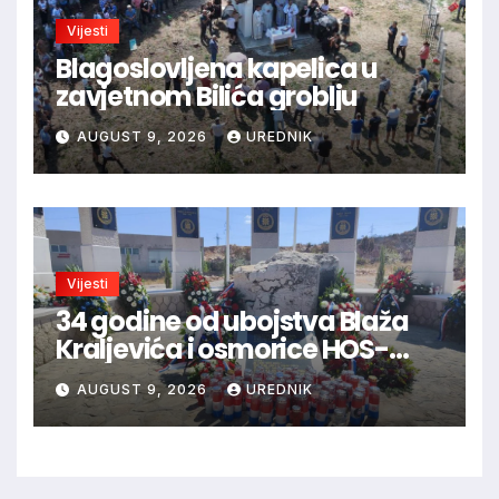
Vijesti
Blagoslovljena kapelica u
zavjetnom Bilića groblju
AUGUST 9, 2026
UREDNIK
Vijesti
34 godine od ubojstva Blaža
Kraljevića i osmorice HOS-
ovaca: Danas najavljen novi
AUGUST 9, 2026
UREDNIK
sudski postupak