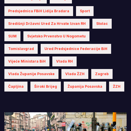
Predsjednica FBiH Lidija Bradara
Sport
Središnji Državni Ured Za Hrvate Izvan RH
Stolac
SUM
Svjetsko Prvenstvo U Nogometu
Tomislavgrad
Ured Predsjednice Federacije BiH
Vijeće Ministara BiH
Vlada RH
Vlada Županije Posavske
Vlada ŽZH
Zagreb
Čapljina
Široki Brijeg
Županija Posavska
ŽZH