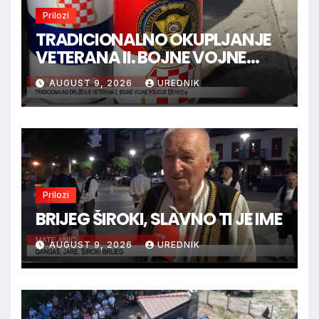
Prilozi
TRADICIONALNO OKUPLJANJE
VETERANA II. BOJNE VOJNE
POLICIJE HVO-a -
AUGUST 9, 2026
UREDNIK
TOMISLAVGRAD
Prilozi
BRIJEG ŠIROKI, SLAVNO TI JE IME
AUGUST 9, 2026
UREDNIK