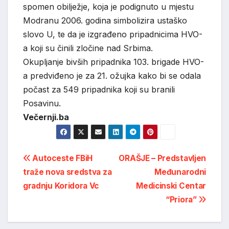
spomen obilježje, koja je podignuto u mjestu
Modranu 2006. godina simbolizira ustaško
slovo U, te da je izgrađeno pripadnicima HVO-
a koji su činili zločine nad Srbima.
Okupljanje bivših pripadnika 103. brigade HVO-
a predviđeno je za 21. ožujka kako bi se odala
počast za 549 pripadnika koji su branili
Posavinu.
Večernji.ba
Post
Autoceste FBiH
ORAŠJE – Predstavljen
traže nova sredstva za
Međunarodni
navigation
gradnju Koridora Vc
Medicinski Centar
“Priora”