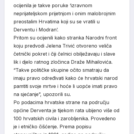
ocijenila je takve poruke ‘izravnom
neprijateljskom prijetnjom i onim malobrojnim
preostalim Hrvatima koji su se vratili u
Derventu i Modran’.
Pritom su ocijenili kako stranka Narodni front
koju predvodi Jelena Trivić otvoreno veliča
četnički pokret i čiji čelnici obilježavaju i slave
lik i djelo ratnog zločinca Draže Mihailovića.
“Takve političke skupine očito smatraju da
imaju pravo određivati kako će hrvatski narod
pamtiti svoje mrtve i hoće li uopće imati pravo
na sjećanje”, upozorili su.
Po podacima hrvatske strane na području
općine Derventa je tijekom rata ubijeno više od
100 hrvatskih civila i zarobljenika. Provedeno
je i etničko čišćenje. Prema popisu