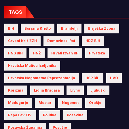
TAGS
BiH
Borjana Krišto
Branitelji
Briješka Zvona
Crveni Križ ŽZH
Domovinski Rat
HDZ BiH
HNS BiH
HNŽ
Hrvati Izvan RH
Hrvatska
Hrvatska Matica Iseljenika
Hrvatska Nogometna Reprezentacija
HSP BiH
HVO
Korizma
Lidija Bradara
Livno
Ljubuški
Međugorje
Mostar
Nogomet
Orašje
Papa Lav XIV.
Politika
Posavina
Posavska Županija
Posušje