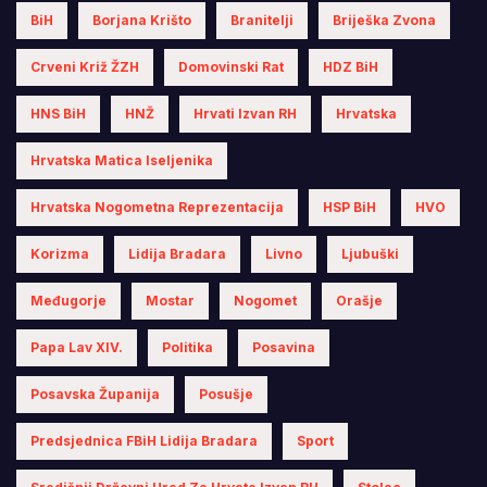
BiH
Borjana Krišto
Branitelji
Briješka Zvona
Crveni Križ ŽZH
Domovinski Rat
HDZ BiH
HNS BiH
HNŽ
Hrvati Izvan RH
Hrvatska
Hrvatska Matica Iseljenika
Hrvatska Nogometna Reprezentacija
HSP BiH
HVO
Korizma
Lidija Bradara
Livno
Ljubuški
Međugorje
Mostar
Nogomet
Orašje
Papa Lav XIV.
Politika
Posavina
Posavska Županija
Posušje
Predsjednica FBiH Lidija Bradara
Sport