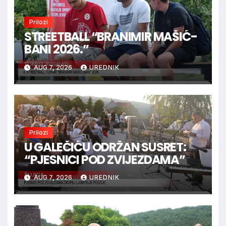
Prilozi
STREETBALL “BRANIMIR MAŠIĆ-
BANI 2026.”
AUG 7, 2026
UREDNIK
Prilozi
U GALEČIĆU ODRŽAN SUSRET:
“PJESNICI POD ZVIJEZDAMA”
AUG 7, 2026
UREDNIK