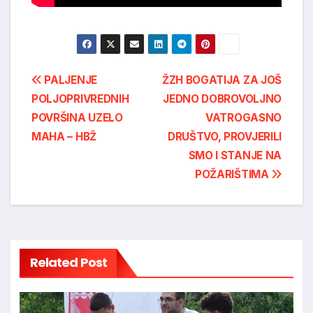
Post
PALJENJE
ŽZH BOGATIJA ZA JOŠ
POLJOPRIVREDNIH
JEDNO DOBROVOLJNO
navigation
POVRŠINA UZELO
VATROGASNO
MAHA – HBŽ
DRUŠTVO, PROVJERILI
SMO I STANJE NA
POŽARIŠTIMA
Related Post