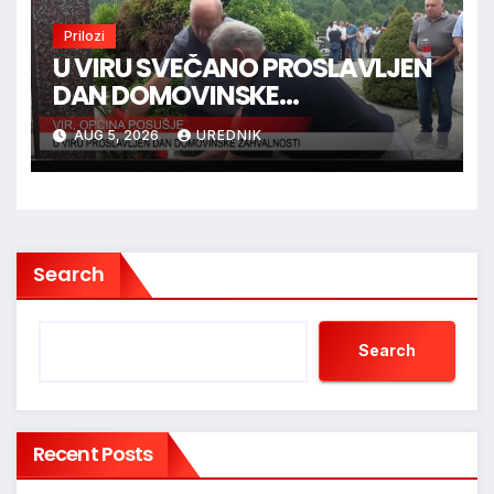
Prilozi
U VIRU SVEČANO PROSLAVLJEN
DAN DOMOVINSKE
ZAHVALNOSTI
AUG 5, 2026
UREDNIK
Search
Search
Recent Posts