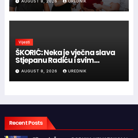
AUGUST 8, 2026
UREDNIK
Vijesti
ŠKORIĆ: Neka je vječna slava
Stjepanu Radiću i svim
hrvatskim velikanima, a
AUGUST 8, 2026
UREDNIK
vječna zahvalnost hrvatskim
braniteljima
Recent Posts