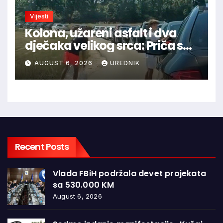
Vijesti
Kolona, užareni asfalt i dva
dječaka velikog srca: Priča s
granice oduševila regiju
AUGUST 6, 2026
UREDNIK
Recent Posts
Vlada FBiH podržala devet projekata
sa 530.000 KM
August 6, 2026