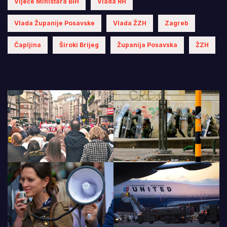
Vijeće Ministara BiH
Vlada RH
Vlada Županije Posavske
Vlada ŽZH
Zagreb
Čapljina
Široki Brijeg
Županija Posavska
ŽZH