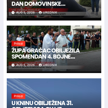
DAN DOMOVINSKE
ZAHVALNOSTI
AUG 5, 2026
UREDNIK
Prilozi
ŽUPA GRAČAC OBILJEŽILA
SPOMENDAN 4. BOJNE
“GRAČAC”
AUG 5, 2026
UREDNIK
Prilozi
U KNINU OBILJEŽENA 31.