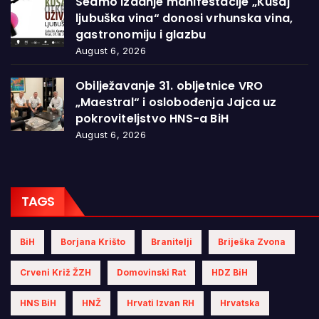
Sedmo izdanje manifestacije „Kušaj
ljubuška vina“ donosi vrhunska vina,
gastronomiju i glazbu
August 6, 2026
Obilježavanje 31. obljetnice VRO
„Maestral“ i oslobođenja Jajca uz
pokroviteljstvo HNS-a BiH
August 6, 2026
TAGS
BiH
Borjana Krišto
Branitelji
Briješka Zvona
Crveni Križ ŽZH
Domovinski Rat
HDZ BiH
HNS BiH
HNŽ
Hrvati Izvan RH
Hrvatska