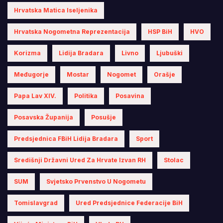
Hrvatska Matica Iseljenika
Hrvatska Nogometna Reprezentacija
HSP BiH
HVO
Korizma
Lidija Bradara
Livno
Ljubuški
Međugorje
Mostar
Nogomet
Orašje
Papa Lav XIV.
Politika
Posavina
Posavska Županija
Posušje
Predsjednica FBiH Lidija Bradara
Sport
Središnji Državni Ured Za Hrvate Izvan RH
Stolac
SUM
Svjetsko Prvenstvo U Nogometu
Tomislavgrad
Ured Predsjednice Federacije BiH