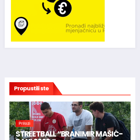
Propustili ste
Prilozi
STREETBALL “BRANIMIR MAŠIĆ-