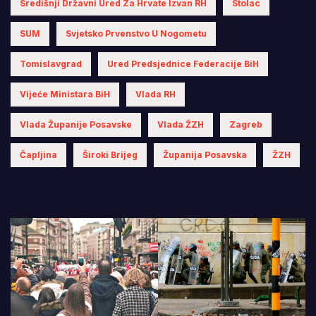
Središnji Državni Ured Za Hrvate Izvan RH
Stolac
SUM
Svjetsko Prvenstvo U Nogometu
Tomislavgrad
Ured Predsjednice Federacije BiH
Vijeće Ministara BiH
Vlada RH
Vlada Županije Posavske
Vlada ŽZH
Zagreb
Čapljina
Široki Brijeg
Županija Posavska
ŽZH