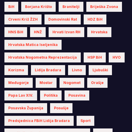
BiH
Borjana Krišto
Branitelji
Briješka Zvona
Crveni Križ ŽZH
Domovinski Rat
HDZ BiH
HNS BiH
HNŽ
Hrvati Izvan RH
Hrvatska
Hrvatska Matica Iseljenika
Hrvatska Nogometna Reprezentacija
HSP BiH
HVO
Korizma
Lidija Bradara
Livno
Ljubuški
Međugorje
Mostar
Nogomet
Orašje
Papa Lav XIV.
Politika
Posavina
Posavska Županija
Posušje
Predsjednica FBiH Lidija Bradara
Sport