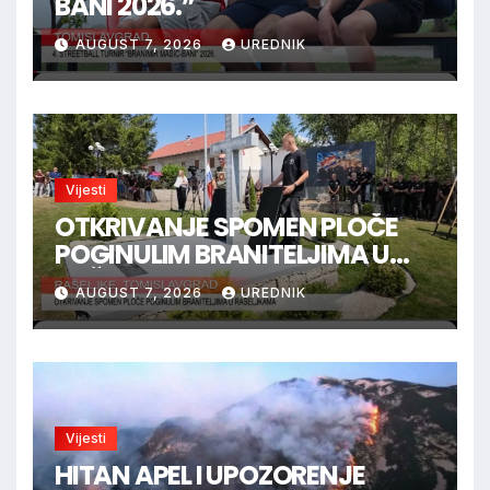
BANI 2026.”
AUGUST 7, 2026
UREDNIK
Vijesti
OTKRIVANJE SPOMEN PLOČE
POGINULIM BRANITELJIMA U
RAŠELJKAMA
AUGUST 7, 2026
UREDNIK
Vijesti
HITAN APEL I UPOZORENJE