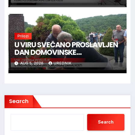
Prilozi
U VIRU SVEČANO PROSLAVLJEN
DAN DOMOVINSKE
ZAHVALNOSTI
AUG 5, 2026
UREDNIK
Search
Search