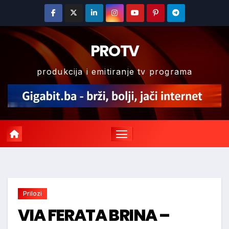
Skip
to
content
PROTV
produkcija i emitiranje tv programa
Prilozi
VIA FERATA BRINA –