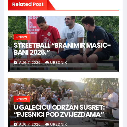
Related Post
Prilozi
STREETBALL “BRANIMIR MAŠIĆ-
BANI 2026.”
AUG 7, 2026
UREDNIK
Prilozi
U GALEČIĆU ODRŽAN SUSRET:
“PJESNICI POD ZVIJEZDAMA”
AUG 7, 2026
UREDNIK